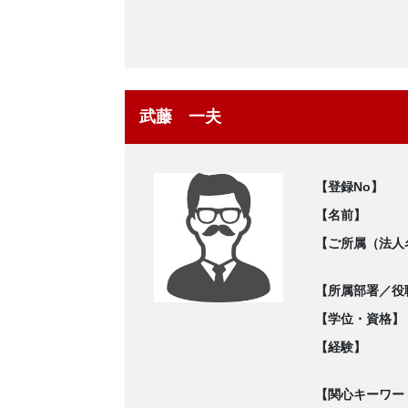
武藤 一夫
【登録No】
【名前】
【ご所属（法人
【所属部署／役
【学位・資格】
【経験】
【関心キーワー