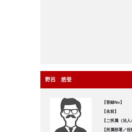
野呂 悠登
【登録No】
【名前】
【ご所属（法人
【所属部署／役