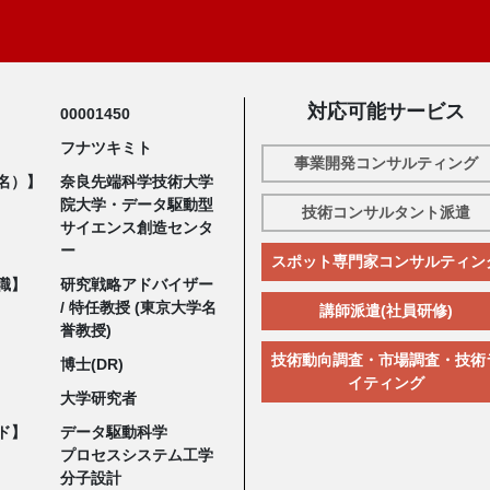
対応可能サービス
00001450
フナツキミト
事業開発コンサルティング
名）】
奈良先端科学技術大学
院大学・データ駆動型
技術コンサルタント派遣
サイエンス創造センタ
ー
スポット専門家コンサルティン
職】
研究戦略アドバイザー
/ 特任教授 (東京大学名
講師派遣(社員研修)
誉教授)
技術動向調査・市場調査・技術
博士(DR)
イティング
大学研究者
ド】
データ駆動科学
プロセスシステム工学
分子設計