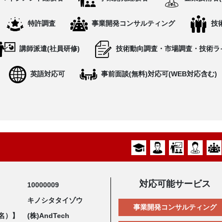
特許調査
事業開発コンサルティング
技
講師派遣(社員研修)
技術動向調査・市場調査・技術ラ
英語対応可
事前面談(無料)対応可(WEB対応含む)
対応可能サービス
10000009
キノシタタイゾウ
事業開発コンサルティング
名）】
(株)AndTech