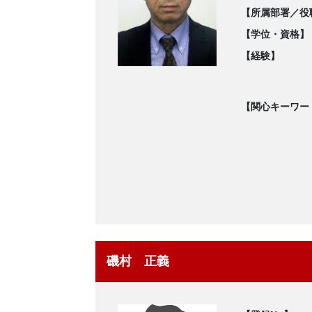
【所属部署／役
【学位・資格】
【経験】
【関心キーワー
磯村 正義