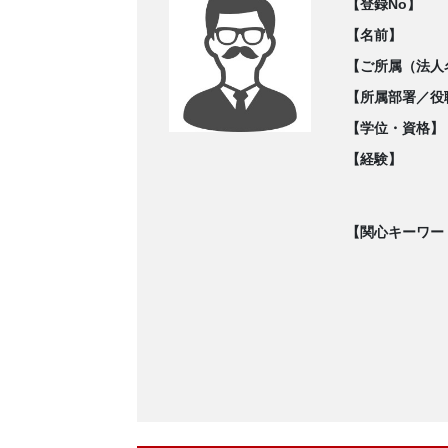
【登録No】
【名前】
【ご所属（法人
【所属部署／役
【学位・資格】
【経験】
【関心キーワー