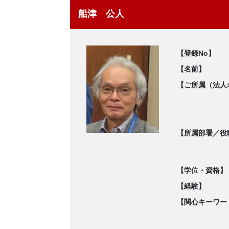
船津 公人
【登録No】
【名前】
【ご所属（法人
【所属部署／役
【学位・資格】
【経験】
【関心キーワー