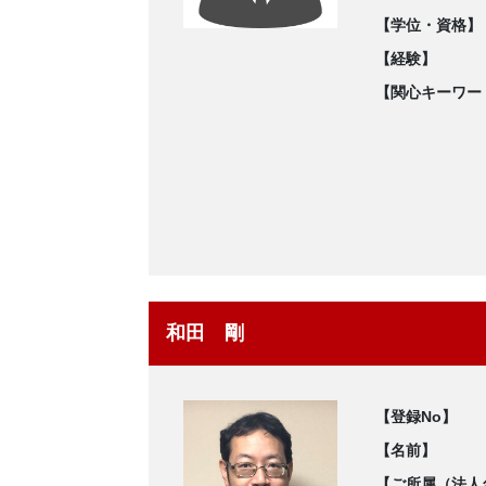
【学位・資格】
【経験】
【関心キーワー
和田 剛
【登録No】
【名前】
【ご所属（法人