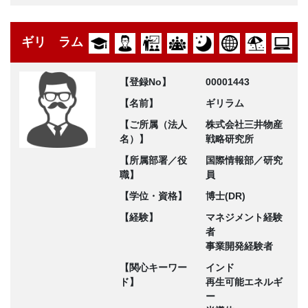
ギリ ラム
【登録No】
00001443
【名前】
ギリラム
【ご所属（法人
株式会社三井物産
名）】
戦略研究所
【所属部署／役
国際情報部／研究
職】
員
【学位・資格】
博士(DR)
【経験】
マネジメント経験
者
事業開発経験者
【関心キーワー
インド
ド】
再生可能エネルギ
ー