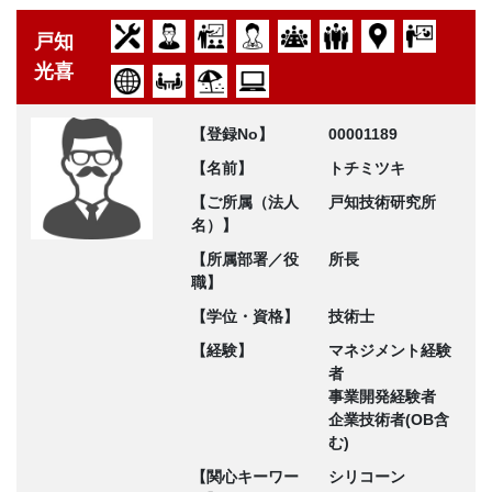
戸知
光喜
【登録No】
00001189
【名前】
トチミツキ
【ご所属（法人
戸知技術研究所
名）】
【所属部署／役
所長
職】
【学位・資格】
技術士
【経験】
マネジメント経験
者
事業開発経験者
企業技術者(OB含
む)
【関心キーワー
シリコーン