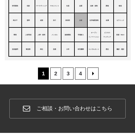
研究開発
知財
マーケティング
マネジメント
生産
品質
法務・規制
調達
物流
高分子
塗料
成形
加工
添加剤
分析
化学物質規制
金属
セラミック
オープン
ビジネス
環境
人材育成
人事・採用
メンタル
販路開拓
市場参入
投資・M&A
イノベーション
マッチング
技術顧問
製造業
商社
流通
大学
研究機関
コンサルタント
歴史
翻訳・通訳
1
2
3
4
>
ご相談・お問い合わせはこちら