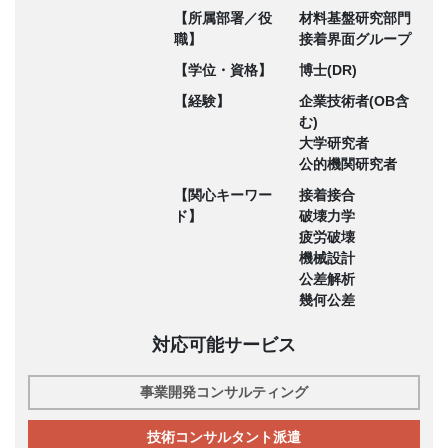
【所属部署／役
材料基盤研究部門
職】
接着界面グループ
【学位・資格】
博士(DR)
【経験】
企業技術者(OB含
む)
大学研究者
公的機関研究者
【関心キーワー
接着接合
ド】
破壊力学
疲労破壊
機械設計
公差解析
幾何公差
対応可能サービス
事業開発コンサルティング
技術コンサルタント派遣