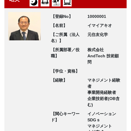
【登録No】
10000001
【名前】
イマイアキオ
【ご所属（法人
元住友化学
名）】
【所属部署／役
株式会社
職】
AndTech 技術顧
問
【学位・資格】
【経験】
マネジメント経験
者
事業開発経験者
企業技術者(OB含
む)
【関心キーワー
イノベーション
ド】
SDGｓ
マネジメント