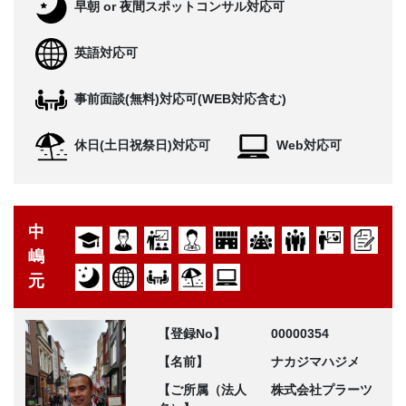
早朝 or 夜間スポットコンサル対応可
英語対応可
事前面談(無料)対応可(WEB対応含む)
休日(土日祝祭日)対応可
Web対応可
中
嶋
元
【登録No】
00000354
【名前】
ナカジマハジメ
【ご所属（法人
株式会社プラーツ