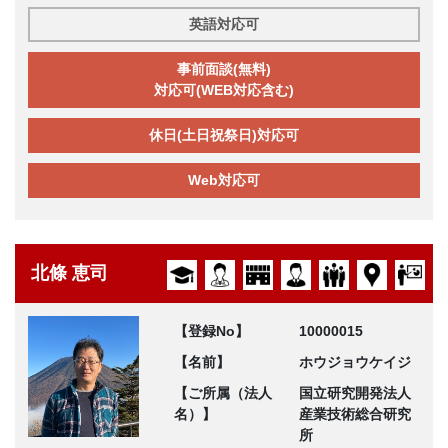
英語対応可
事前面談(無料)
対応可(WEB対応含む)
休日(土日祝祭日)対応可
Web対応可
北條 恵司
【登録No】
10000015
【名前】
ホウジョウケイジ
【ご所属（法人
国立研究開発法人
名）】
産業技術総合研究
所