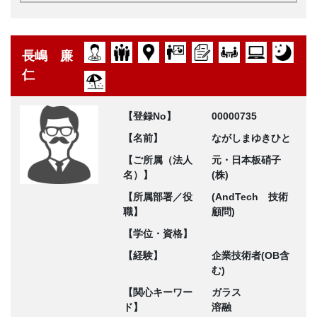
長嶋 廉
仁
【登録No】
00000735
【名前】
ながしまゆきひと
【ご所属（法人
元・日本板硝子
名）】
(株)
【所属部署／役
(AndTech 技術
職】
顧問)
【学位・資格】
【経験】
企業技術者(OB含
む)
【関心キーワー
ガラス
ド】
溶融