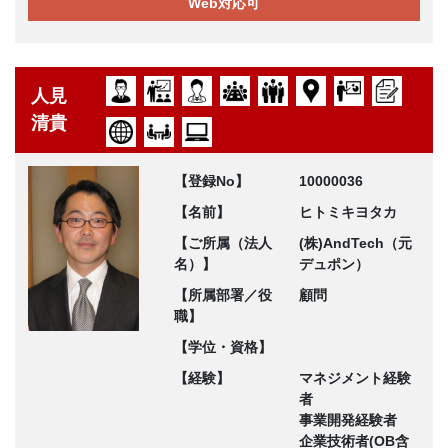
Web対応可
人見
清貴
【登録No】
10000036
【名前】
ヒトミキヨタカ
【ご所属（法人
(株)AndTech（元
名）】
デュポン）
【所属部署／役
顧問
職】
【学位・資格】
【経験】
マネジメント経験
者
事業開発経験者
企業技術者(OB含