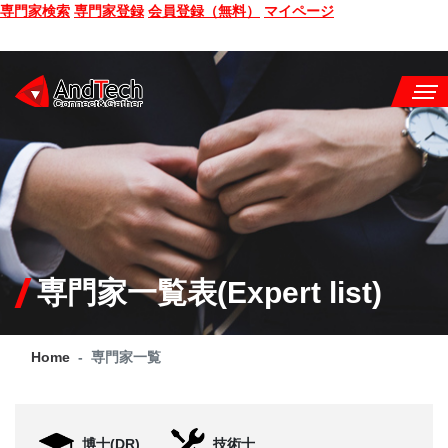
専門家検索
専門家登録
会員登録（無料）
マイページ
SEMINAR
BOOK
CONSULTING
SERVICE
専門家一覧表(Expert list)
COMPANY
Home
専門家一覧
Q&A
SITE MAP
博士(DR)
技術士