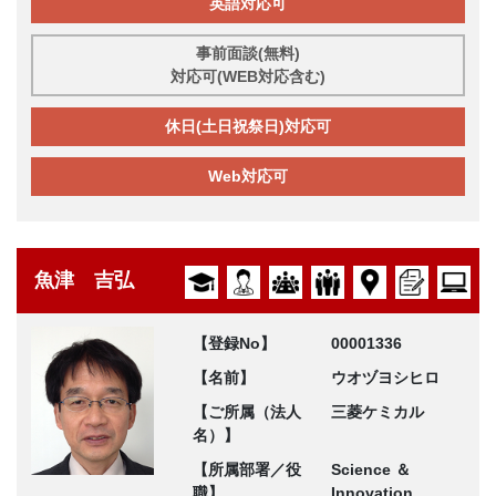
英語対応可
事前面談(無料)
対応可(WEB対応含む)
休日(土日祝祭日)対応可
Web対応可
魚津 吉弘
【登録No】
00001336
【名前】
ウオヅヨシヒロ
【ご所属（法人
三菱ケミカル
名）】
【所属部署／役
Science ＆
職】
Innovation