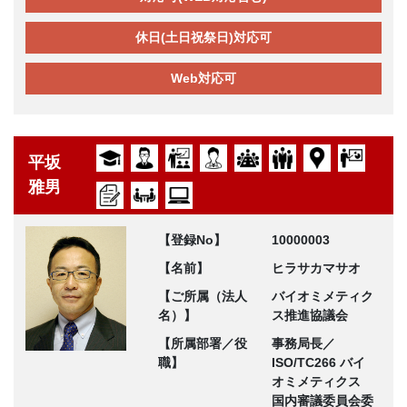
休日(土日祝祭日)対応可
Web対応可
平坂
雅男
【登録No】
10000003
【名前】
ヒラサカマサオ
【ご所属（法人
バイオミメティク
名）】
ス推進協議会
【所属部署／役
事務局長／
職】
ISO/TC266 バイ
オミメティクス
国内審議委員会委