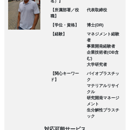
名）】
【所属部署／役
代表取締役
職】
【学位・資格】
博士(DR)
【経験】
マネジメント経験
者
事業開発経験者
企業技術者(OB含
む)
大学研究者
【関心キーワー
バイオプラスチッ
ド】
ク
マテリアルリサイ
クル
研究開発マネージ
メント
生分解性プラスチ
ック
対応可能サービス