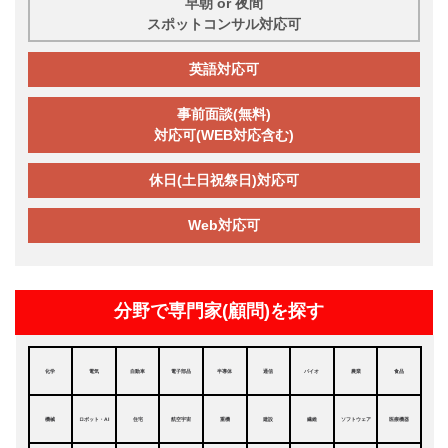
早朝 or 夜間
スポットコンサル対応可
英語対応可
事前面談(無料)
対応可(WEB対応含む)
休日(土日祝祭日)対応可
Web対応可
分野で専門家(顧問)を探す
化学
電気
自動車
電子部品
半導体
通信
バイオ
農業
食品
機械
ロボット・AI
住宅
航空宇宙
重機
建設
繊維
ソフトウェア
医療機器