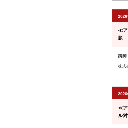
202
≪ア
題 
講師
株式
202
≪ア
ル対