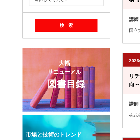
講師
検 索
国立
202
大幅
リニューアル
リチ
図書目録
向～
講師
株式
市場と技術のトレンド