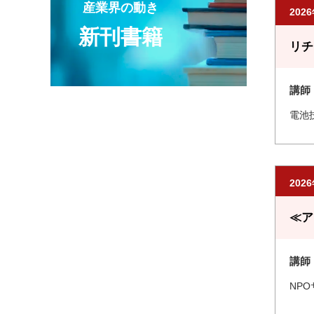
産業界の動き
202
新刊書籍
リチ
講師
電池
202
≪ア
講師
NP