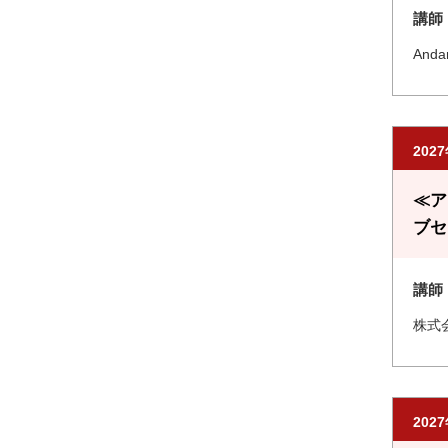
講師
An
202
≪ア
ブセ
講師
株式
202