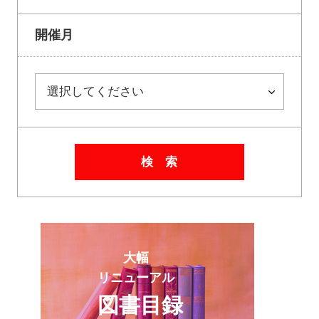
開催月
検 索
大幅
リニューアル
図書目録