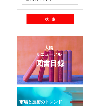
検 索
大幅
リニューアル
図書目録
市場と技術のトレンド