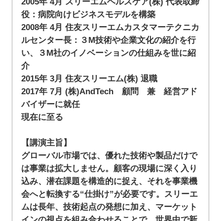
2005年 4月 スリーエムヘルスケア(株) 代表取締
役：病院向けビジネスモデルを構築
2008年 4月 住友スリーエムカスタマーテクニカ
ルセンター長：３M技術や企業文化の紹介を行
い、３M社のイノベーションの仕組みを世に紹
介
2015年 3月 住友スリーエム(株) 退職
2017年 7月 (株)AndTech 顧問 兼 経営アド
バイザーに就任
現在に至る
【講演主旨】
グローバル市場では、優れた技術や製品だけで
は事業は拡大しません。顧客の現場に深く入り
込み、潜在課題を構造的に捉え、それを事業機
会へと転換する“仕掛け”が必要です。スリーエ
ムは長年、技術起点の発想に加え、マーケット
インの視点を組み合わせることで、世界中で新