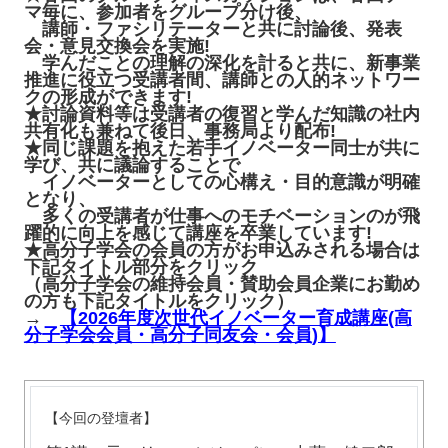
マ毎に、参加者をグループ分け後、
講師・ファシリテーターと共に討論後、発表
会・意見交換会を実施!
学んだことの理解の深化を計ると共に、新事業
推進に役立つ受講者間、講師との人的ネットワー
クの形成ができます!
★討論資料等は受講者の復習と学んだ知識の社内
共有化も兼ねて後日、事務局より配布!
★同じ課題を抱えた若手イノベーター同士が共に
学び、共に議論することで
イノベーターとしての心構え・目的意識が明確
となり、
多くの受講者が仕事へのモチベーションのが飛
躍的に向上を感じて講座を卒業しています!
★高分子学会の会員の方がお申込みされる場合は
下記タイトル部分をクリック
（高分子学会の維持会員・賛助会員企業にお勤め
の方も下記タイトルをクリック）
→
【2026年度次世代イノベーター育成講座(高
分子学会会員・高分子同友会・会員)】
【今回の登壇者】