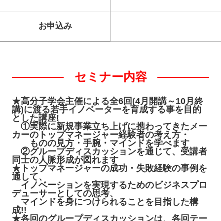
お申込み
セミナー内容
★高分子学会主催による全6回(4月開講～10月終
講)に渡る若手イノベーターを育成する事を目的
とした講座!
①実際に新規事業立ち上げに携わってきたメー
カーのトップマネージャー経験者の考え方・
ものの見方・手腕・マインドを学べます
②グループディスカッションを通じて、受講者
同士の人脈形成が図れます
★トップマネージャーの成功・失敗経験の事例を
通して、
イノベーションを実現するためのビジネスプロ
デューサーとしての思考、
マインドを身につけられることを目指した構
成!!
★各回のグループディスカッションは、各回テー