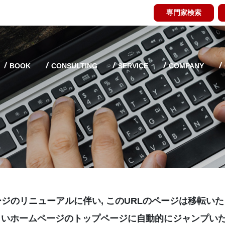
専門家検索
BOOK
CONSULTING
SERVICE
COMPANY
ジのリニューアルに伴い, このURLのページは移転い
しいホームページのトップページに自動的にジャンプいた