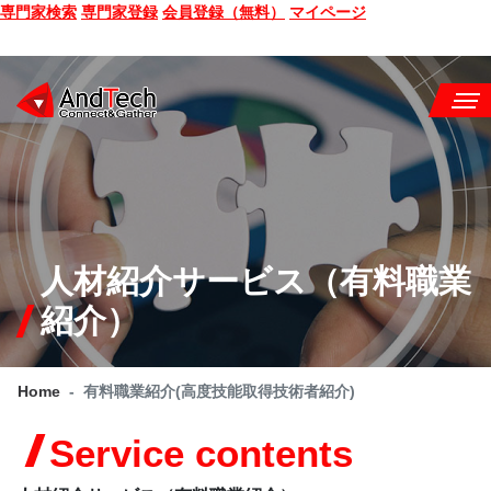
専門家検索
専門家登録
会員登録（無料）
マイページ
SEMINAR
BOOK
CONSULTING
人材紹介サービス（有料職業
SERVICE
紹介）
COMPANY
Home
有料職業紹介(高度技能取得技術者紹介)
Q&A
Service contents
SITE MAP