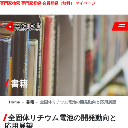
専門家検索
専門家登録
会員登録（無料）
マイページ
SEMINAR
BOOK
CONSULTING
SERVICE
書籍
COMPANY
Home
書籍
全固体リチウム電池の開発動向と応用展望
Q&A
全固体リチウム電池の開発動向と
SITE MAP
応用展望