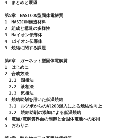
4　まとめと展望

第5章　NASICON型固体電解質

1　NASICON構造材料

2　組成と構造の多様性

3　Naイオン伝導体

4　Liイオン伝導体

5　焼結に関する課題

第6章　ガーネット型固体電解質

1　はじめに

2　合成方法

　2.1　固相法

　2.2　液相法

　2.3　気相法

3　焼結助剤を用いた低温焼結

　3.1　ルツボからのAl2O3混入による焼結性向上

　3.2　焼結助剤の添加による低温焼結

4　電極/電解質界面の制御と全固体電池への応用

5　おわりに
