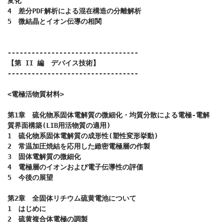
変化

4　差分PDF解析による混在構造の分離解析

5　微結晶とイオン伝導の相関

---------------------------------

【第 II 編　デバイス技術】　

---------------------------------

<電極活物質材料>

第1章　硫化物系固体電解質の微細化・均質分散による電極-電解
質界面構築(LIB用活物質の適用)

1　硫化物系固体電解質の成形性(塑性変形挙動)

2　常温加圧焼結を応用した緻密電極層の作製

3　固体電解質の微細化

4　電極層のイオンおよび電子伝導性の評価

5　今後の展望

第2章　全固体リチウム硫黄電池について

1　はじめに

2　硫黄複合体電極の調製
