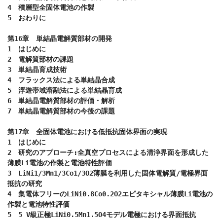
4　積層型全固体電池の作製

5　おわりに

第16章　単結晶電解質部材の開発

1　はじめに

2　電解質部材の課題

3　単結晶育成技術

4　フラックス法による単結晶合成

5　浮遊帯域溶融法による単結晶育成

6　単結晶電解質部材の評価・解析

7　単結晶電解質部材の今後の課題

第17章　全固体電池における低抵抗固体界面の実現

1　はじめに

2　研究のアプローチ:全真空プロセスによる清浄界面を形成した
薄膜Li電池の作製と電池特性評価

3　LiNi1/3Mn1/3Co1/3O2薄膜を利用した固体電解質/電極界面
抵抗の研究

4　集電体フリーのLiNi0.8Co0.2O2エピタキシャル薄膜Li電池の
作製と電池特性評価

5　5 V級正極LiNi0.5Mn1.5O4モデル電極における界面抵抗
