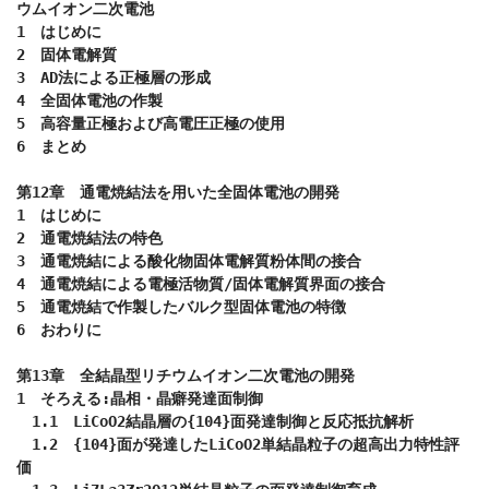
ウムイオン二次電池

1　はじめに

2　固体電解質

3　AD法による正極層の形成

4　全固体電池の作製

5　高容量正極および高電圧正極の使用

6　まとめ

第12章　通電焼結法を用いた全固体電池の開発

1　はじめに

2　通電焼結法の特色

3　通電焼結による酸化物固体電解質粉体間の接合

4　通電焼結による電極活物質/固体電解質界面の接合

5　通電焼結で作製したバルク型固体電池の特徴

6　おわりに

第13章　全結晶型リチウムイオン二次電池の開発

1　そろえる:晶相・晶癖発達面制御

　1.1　LiCoO2結晶層の{104}面発達制御と反応抵抗解析

　1.2　{104}面が発達したLiCoO2単結晶粒子の超高出力特性評
価
