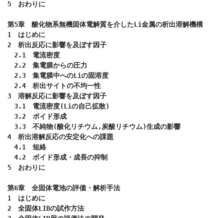
5　おわりに

第5章　酸化物系無機固体電解質を介したLi金属の析出溶解機構

1　はじめに

2　析出反応に影響を及ぼす因子

　2.1　電流密度

　2.2　集電膜からの圧力

　2.3　集電膜中へのLiの固溶度

　2.4　析出サイトの不均一性

3　溶解反応に影響を及ぼす因子

　3.1　電流密度(Liの自己拡散)

　3.2　ボイド形成

　3.3　不純物(酸化リチウム,炭酸リチウム)生成の影響

4　析出溶解反応の安定化への課題

　4.1　短絡

　4.2　ボイド形成・成長の抑制

5　おわりに

第6章　全固体電池の評価・解析手法

1　はじめに

2　全固体LIBの試作方法
