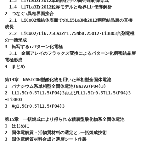
　1.3　Li7La3Zr2O12単結晶粒子の面発達制御育成

　1.4　Li7La3Zr2O12粒界モデルと粒界Li+伝導解析

2　つなぐ:異相界面接合

　2.1　LiCoO2焼結体表面でのLi5La3Nb2O12稠密結晶層の直接
成長

　2.2　LiCoO2/Li6.75La3Zr1.75Nb0.25O12-Li3BO3合剤電極
の一括形成

3　転写する:パターン化電極

　3.1　金属アレイのフラックス変換によるパターン化稠密結晶層
電極形成

4　まとめ

第14章　NASICON型酸化物を用いた単相型全固体電池

1　バナジウム系単相型全固体電池(Na3V2(PO4)3)

2　Li1.5Cr0.5Ti1.5(PO4)3およびLi1.5Cr0.5Ti1.5(PO4)3 
+Li3BO3

3　Ag1.5Cr0.5Ti1.5(PO4)3 

第15章　一括焼成により得られる積層型酸化物系全固体電池

1　はじめに

2　固体電解質・活物質材料の選定と,一括焼成技術

3　固体電解質材料合成と薄層シート作製
