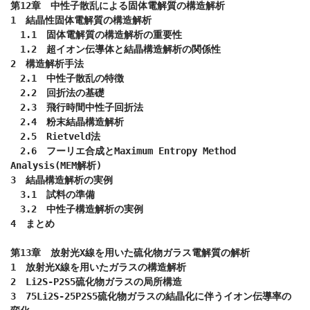
第12章　中性子散乱による固体電解質の構造解析

1　結晶性固体電解質の構造解析

　1.1　固体電解質の構造解析の重要性

　1.2　超イオン伝導体と結晶構造解析の関係性

2　構造解析手法

　2.1　中性子散乱の特徴

　2.2　回折法の基礎

　2.3　飛行時間中性子回折法

　2.4　粉末結晶構造解析

　2.5　Rietveld法

　2.6　フーリエ合成とMaximum Entropy Method 
Analysis(MEM解析)

3　結晶構造解析の実例

　3.1　試料の準備

　3.2　中性子構造解析の実例

4　まとめ

第13章　放射光X線を用いた硫化物ガラス電解質の解析

1　放射光X線を用いたガラスの構造解析

2　Li2S-P2S5硫化物ガラスの局所構造

3　75Li2S-25P2S5硫化物ガラスの結晶化に伴うイオン伝導率の