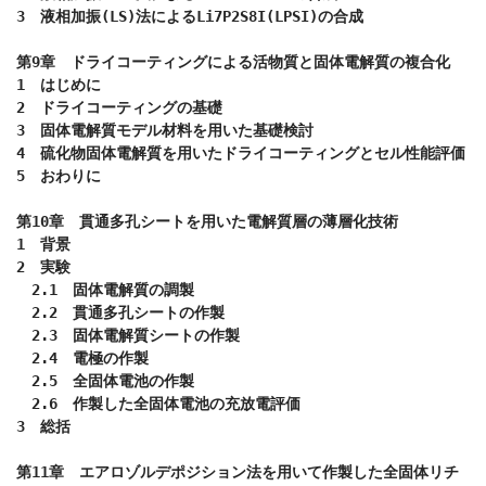
3　液相加振(LS)法によるLi7P2S8I(LPSI)の合成

第9章　ドライコーティングによる活物質と固体電解質の複合化

1　はじめに

2　ドライコーティングの基礎

3　固体電解質モデル材料を用いた基礎検討

4　硫化物固体電解質を用いたドライコーティングとセル性能評価

5　おわりに

第10章　貫通多孔シートを用いた電解質層の薄層化技術

1　背景

2　実験

　2.1　固体電解質の調製

　2.2　貫通多孔シートの作製

　2.3　固体電解質シートの作製

　2.4　電極の作製

　2.5　全固体電池の作製

　2.6　作製した全固体電池の充放電評価

3　総括

第11章　エアロゾルデポジション法を用いて作製した全固体リチ