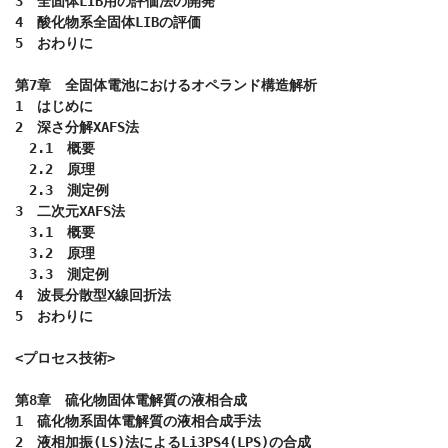
3　全固体LIB用の評価法の開発

4　酸化物系全固体LIBの評価

5　おわりに

第7章　全固体電池におけるオペランド構造解析

1　はじめに

2　深さ分解XAFS法

　2.1　概要

　2.2　原理

　2.3　測定例

3　二次元XAFS法

　3.1　概要

　3.2　原理

　3.3　測定例

4　波長分散型X線回折法

5　おわりに

<プロセス技術>

第8章　硫化物固体電解質の液相合成

1　硫化物系固体電解質の液相合成手法

2　液相加振(LS)法によるLi3PS4(LPS)の合成
