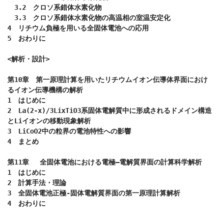
　3.2　クロソ系錯体水素化物

　3.3　クロソ系錯体水素化物の高温相の室温安定化

4　リチウム負極を用いる全固体電池への応用

5　おわりに

<解析・設計>　

第10章　第一原理計算を用いたリチウムイオン伝導体界面におけ
るイオン伝導機構の解析

1　はじめに

2　La(2-x)/3LixTiO3系固体電解質中に形成されるドメイン構造
とLiイオンの移動現象解析

3　LiCoO2中の粒界の電池特性への影響

4　まとめ

第11章　 全固体電池における電極―電解質界面の計算科学解析

1　はじめに

2　計算手法・理論

3　全固体電池正極-固体電解質界面の第一原理計算解析

4　おわりに
