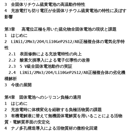
3　全固体リチウム硫黄電池の高温動作特性

4　充放電打ち切り電圧が全固体リチウム硫黄電池の特性に及ぼす
影響

第3章　 高電位正極を用いた硫化物全固体電池の現状と課題

1　はじめに

2　LiNi1/2Mn3/2O4/Li10GeP2S12/AB正極複合体の電気化学特
性

　2.1　表面修飾による充放電特性の向上

　2.2　酸素欠損導入による電子伝導性の改善

　2.3　5 V級全固体電池動作の実証

　2.4　LiNi1/2Mn3/2O4/Li10GeP2S12/AB正極複合体の劣化機
構解析

3　今後の展開

第4章　固体電池へのシリコン負極の適用

1　はじめに

2　充放電時に体積変化を経験する負極活物質の課題

3　有機電解液に替えて無機固体電解質を用いることによる活物
質・電解質界面の安定化

4　ナノ多孔構造導入による活物質材の微粉化回避
