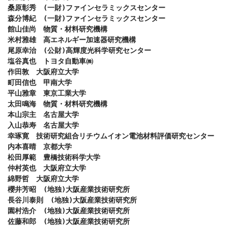
桑原彰秀　(一財)ファインセラミックスセンター

森分博紀　(一財)ファインセラミックスセンター

館山佳尚　物質・材料研究機構

米村雅雄　高エネルギー加速器研究機構

尾原幸治　(公財)高輝度光科学研究センター

塩谷真也　トヨタ自動車㈱

作田敦　大阪府立大学

町田信也　甲南大学

平山雅章　東京工業大学

太田鳴海　物質・材料研究機構

本山宗主　名古屋大学

入山恭寿　名古屋大学

幸琢寛　技術研究組合リチウムイオン電池材料評価研究センター

内本喜晴　京都大学

松田厚範　豊橋技術科学大学

仲村英也　大阪府立大学

綿野哲　大阪府立大学

櫻井芳昭　(地独)大阪産業技術研究所

長谷川泰則　(地独)大阪産業技術研究所

園村浩介　(地独)大阪産業技術研究所

佐藤和郎　(地独)大阪産業技術研究所
