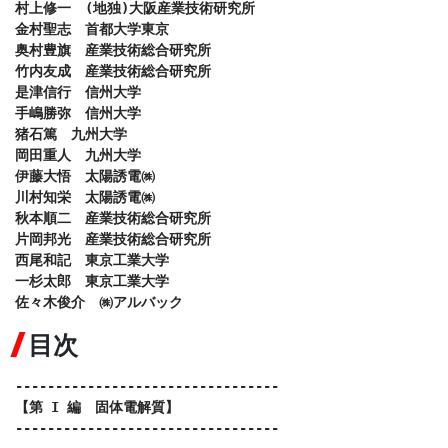
村上修一　(地独)大阪産業技術研究所

金村聖志　首都大学東京

奥村豊旗　産業技術総合研究所

竹内友成　産業技術総合研究所

是津信行　信州大学

手嶋勝弥　信州大学

猪石篤　九州大学

岡田重人　九州大学

伊藤大悟　太陽誘電㈱

川村知栄　太陽誘電㈱

秋本順二　産業技術総合研究所

片岡邦光　産業技術総合研究所

西尾和記　東京工業大学

一杉太郎　東京工業大学

佐々木俊介　㈱アルバック
目次
---------------------------------

【第 I 編　固体電解質】

---------------------------------
