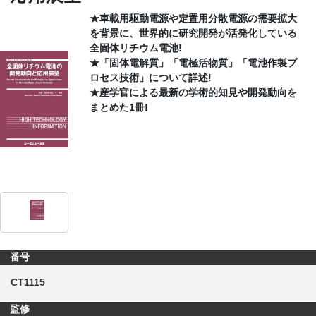
★車載用駆動電源や定置用分散電源の需要拡大
CONTACT
を背景に、世界的に研究開発が活発化している
全固体リチウム電池!
★「固体電解質」「電極活物質」「電池作製プ
ロセス技術」について詳述!
★産学官による最新の学術的知見や開発動向を
まとめた1冊!
番号
CT1115
監修