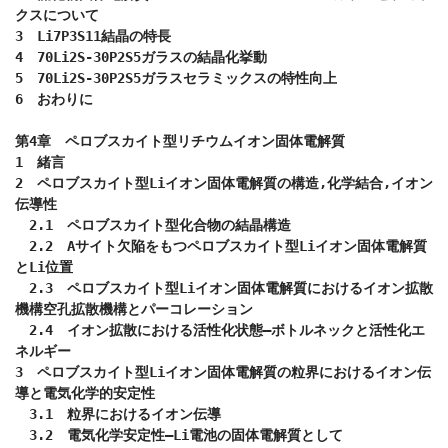
クスについて

3　Li7P3S11結晶の特長

4　70Li2S-30P2S5ガラスの結晶化挙動

5　70Li2S-30P2S5ガラスセラミックスの特性向上

6　おわりに

第4章　ペロブスカイト型リチウムイオン固体電解質

1　緒言

2　ペロブスカイト型Liイオン固体電解質の構造,化学結合,イオン
伝導性

　2.1　ペロブスカイト型化合物の結晶構造

　2.2　Aサイト欠陥をもつペロブスカイト型Liイオン固体電解質
とLi位置

　2.3　ペロブスカイト型Liイオン固体電解質におけるイオン拡散
機構空孔拡散機構とパーコレーション

　2.4　イオン拡散における活性化状態―ボトルネックと活性化エ
ネルギー

3　ペロブスカイト型Liイオン固体電解質の粒界におけるイオン伝
導と電気化学的安定性

　3.1　粒界におけるイオン伝導

　3.2　電気化学安定性―Li電池の固体電解質として
