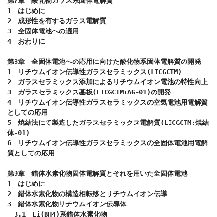
第7章　酸化物ガラス系固体電解質

1　はじめに

2　成形性を有するガラス電解質

3　全固体電池への適用

4　おわりに

第8章　全固体電池への応用に向けた酸化物系固体電解質の開発

1　リチウムイオン伝導性ガラスセラミックス(LICGCTM)

2　ガラスセラミックス添加によるリチウムイオン電池の特性向上

3　ガラスセラミックス基板(LICGCTM:AG-01)の開発

4　リチウムイオン伝導性ガラスセラミックスの空気電池用電解質
としての応用

5　焼結法にて製造したガラスセラミックス電解質(LICGCTM:焼結
体-01)

6　リチウムイオン伝導性ガラスセラミックスの全固体電池用電解
質としての応用

第9章　錯体水素化物固体電解質とそれを用いた全固体電池

1　はじめに

2　錯体水素化物の構造相転移とリチウムイオン伝導

3　錯体水素化物リチウムイオン伝導体

　3.1　Li(BH4)系錯体水素化物
