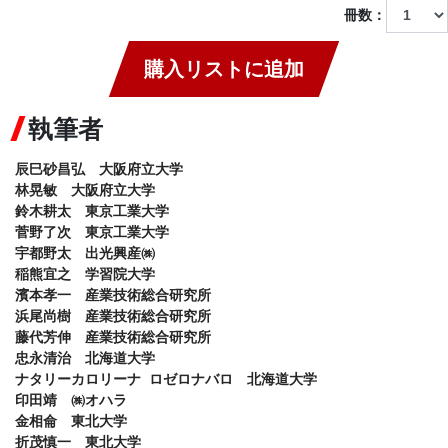
冊数：
購入リストに追加
執筆者
辰巳砂昌弘　大阪府立大学

林晃敏　大阪府立大学

鈴木耕太　東京工業大学

菅野了次　東京工業大学

宇都野太　出光興産㈱

稲熊宜之　学習院大学

濱本孝一　産業技術総合研究所

浜尾尚樹　産業技術総合研究所

藤代芳伸　産業技術総合研究所

忠永清治　北海道大学

ナタリーカロリーナ ロゼロナバロ　北海道大学

印田靖　㈱オハラ

金相侖　東北大学

折茂慎一　東北大学
