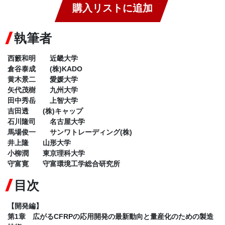
購入リストに追加
執筆者
西籔和明 近畿大学
倉谷泰成 (株)KADO
黄木景二 愛媛大学
矢代茂樹 九州大学
田中秀岳 上智大学
吉田透 (株)キャップ
石川隆司 名古屋大学
馬場俊一 サンワトレーディング(株)
井上隆 山形大学
小柳潤 東京理科大学
守富寛 守富環境工学総合研究所
目次
【開発編】
第1章 広がるCFRPの応用開発の最新動向と量産化のための製造