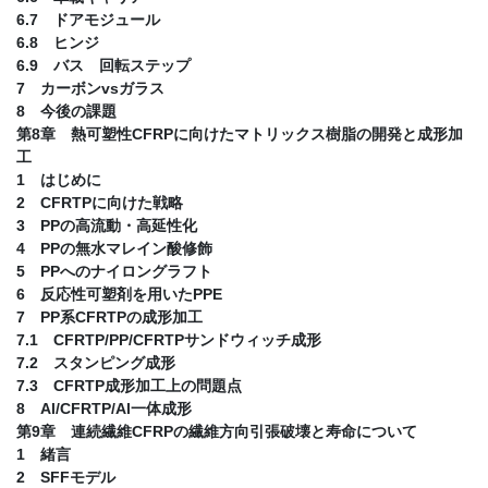
6.7 ドアモジュール
6.8 ヒンジ
6.9 バス 回転ステップ
7 カーボンvsガラス
8 今後の課題
第8章 熱可塑性CFRPに向けたマトリックス樹脂の開発と成形加
工
1 はじめに
2 CFRTPに向けた戦略
3 PPの高流動・高延性化
4 PPの無水マレイン酸修飾
5 PPへのナイロングラフト
6 反応性可塑剤を用いたPPE
7 PP系CFRTPの成形加工
7.1 CFRTP/PP/CFRTPサンドウィッチ成形
7.2 スタンピング成形
7.3 CFRTP成形加工上の問題点
8 Al/CFRTP/Al一体成形
第9章 連続繊維CFRPの繊維方向引張破壊と寿命について
1 緒言
2 SFFモデル