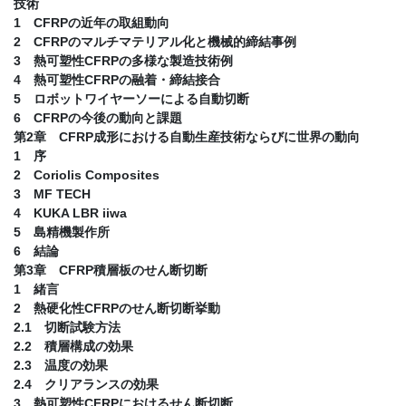
技術
1 CFRPの近年の取組動向
2 CFRPのマルチマテリアル化と機械的締結事例
3 熱可塑性CFRPの多様な製造技術例
4 熱可塑性CFRPの融着・締結接合
5 ロボットワイヤーソーによる自動切断
6 CFRPの今後の動向と課題
第2章 CFRP成形における自動生産技術ならびに世界の動向
1 序
2 Coriolis Composites
3 MF TECH
4 KUKA LBR iiwa
5 島精機製作所
6 結論
第3章 CFRP積層板のせん断切断
1 緒言
2 熱硬化性CFRPのせん断切断挙動
2.1 切断試験方法
2.2 積層構成の効果
2.3 温度の効果
2.4 クリアランスの効果
3 熱可塑性CFRPにおけるせん断切断