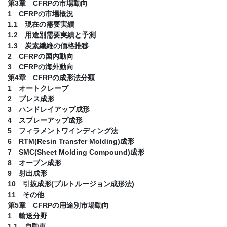
第3章 CFRPの市場動向
1 CFRPの市場概況
1.1 現在の需要実績
1.2 用途別需要実績と予測
1.3 炭素繊維の価格推移
2 CFRPの国内動向
3 CFRPの海外動向
第4章 CFRPの成形法分類
1 オートクレーブ
2 プレス成形
3 ハンドレイアップ成形
4 スプレーアップ成形
5 フィラメントワインディング法
6 RTM(Resin Transfer Molding)成形
7 SMC(Sheet Molding Compound)成形
8 オーブン成形
9 射出成形
10 引抜成形(プルトルージョン成形法)
11 その他
第5章 CFRPの用途別市場動向
1 輸送分野
1.1 自動車