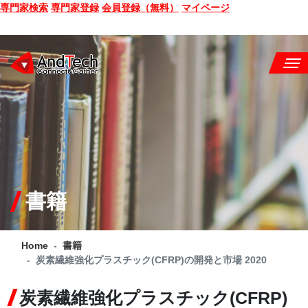
専門家検索
専門家登録
会員登録（無料）
マイページ
SEMINAR
BOOK
CONSULTING
SERVICE
書籍
COMPANY
Home
書籍
Q&A
炭素繊維強化プラスチック(CFRP)の開発と市場 2020
SITE MAP
炭素繊維強化プラスチック(CFRP)