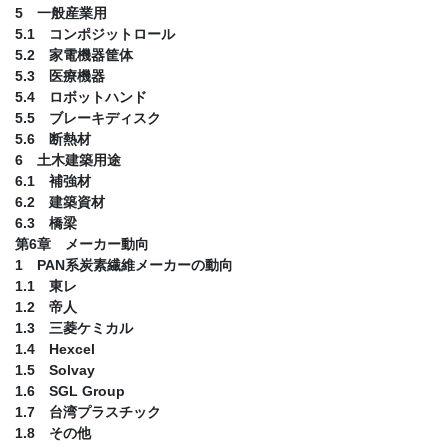
5 一般産業用
5.1 コンポジットロール
5.2 家電機器筐体
5.3 医療機器
5.4 ロボットハンド
5.5 ブレーキディスク
5.6 断熱材
6 土木建築用途
6.1 補強材
6.2 建築資材
6.3 橋梁
第6章 メーカー動向
1 PAN系炭素繊維メーカーの動向
1.1 東レ
1.2 帝人
1.3 三菱ケミカル
1.4 Hexcel
1.5 Solvay
1.6 SGL Group
1.7 台湾プラスチック
1.8 その他