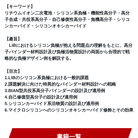
【キーワード】
リチウムイオン二次電池・シリコン系負極・機能性高分子・高分
子合成・共役系高分子・自己修復性高分子・無機高分子・シリコ
ンカーバイド・シリコンオキシカーバイド
【趣旨】
LIBにおけるシリコン負極が抱える問題点の理解をもとに、高分
子バインダー材料設計及び負極活物質設計の両面から合理的で戦
略的な負極デザイン例を解説する。
【目次】
1.LIBのシリコン系負極における一般的課題
2.課題解決に向けた特異的なバインダー材料設計への戦略
3.BIAN型共役系高分子バインダーの設計及び適用例
4.自己修復型高分子の設計及び適用例
5.シリコンカーバイド系活物質の設計及び適用例
6.マイクロシリコンへのシリコンオキシカーバイド修飾とその効果
書籍一覧