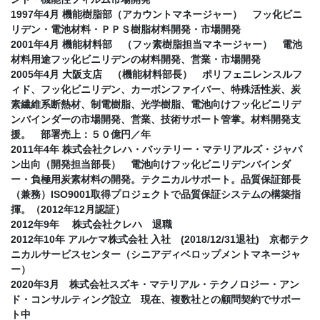
1997年4月 機能樹脂部（アカウントマネージャー） フッ化ビニ
リデン・電池材料・ＰＰＳ樹脂材料開発・市場開発
2001年4月 機能材料部 （フッ素樹脂担当マネージャー） 電池
材料用途フッ化ビニリデンの材料開発、営業・市場開発
2005年4月 大阪支店 （機能材料部長） ポリフェニレンスルフ
ィド、フッ化ビニリデン、カーボンファイバー、特殊活性炭、炭
素繊維系断熱材、制電樹脂、光学樹脂、電池向けフッ化ビニリデ
ンバインダーの市場開発、営業、技術サポート管掌。材料開発支
援。 部署売上：５０億円／年
2011年4年 株式会社クレハ・バッテリー・マテリアルズ・ジャパ
ン出向（開発担当部長） 電池向けフッ化ビニリデンバインダ
ー・負極用炭素材料の開発。テクニカルサポート。品質保証部長
（兼務）ISO9001取得プロジェクトで品質保証システムの構築指
揮。（2012年12月認証）
2012年9年 株式会社クレハ 退職
2012年10年 アルケマ株式会社 入社 (2018/12/31退社) 京都テク
ニカルサービスセンター（シニアディベロップメントマネージャ
ー）
2020年3月 株式会社スズキ・マテリアル・テクノロジー・アン
ド・コンサルティング設立 現在、複数社との顧問契約でサポー
ト中