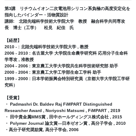
第3講 リチウムイオン二次電池用シリコン系負極の高度安定化を
指向したバインダー・活物質設計
講師: 北陸先端科学技術大学院大学 教授 融合科学共同専攻
長 博士（工学） 松見 紀佳 氏
【経歴】
2010 - : 北陸先端科学技術大学院大学 , 教授
2006 - 2010 : 名古屋大学 大学院生命農学研究科 応用分子生命科
学専攻 , 准教授
2004 - 2006 : 東京農工大学大学院共生科学技術研究部 助手
2000 - 2004 : 東京農工大学工学部生命工学科 助手
1999 - 2000 : 日本学術振興会特別研究員（京都大学大学院工学研
究科）
【受賞】
・ Padmashri Dr. Baldev Raj FiMPART Distinguished
Researcher Award , Noriyoshi Matsumi , FiMPART , 2019
・ 田中貴金属MMS賞 , 田中ホールディングス株式会社 , 2015
・ Polymer Journal 論文賞―日本ゼオン賞 , 高分子学会 , 2010
・高分子研究奨励賞, 高分子学会, 2006