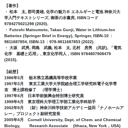
【著作】
・ 松本 太, 郡司貴雄, 化学の魅力Ⅲ エネルギーと電池 神奈川大
学入門テキストシリーズ, 御茶の水書房, ISBNコード
9784275021298 (2020).
・ Futoshi Matsumoto, Takao Gunji, Water in Lithium-Ion
Batteries (Springer Brief in Energy), Springer, ISBN-10 :
9811687854, ISBN-13 : 978-9811687853 (2022).
・ 大坂 武男, 岡島 武義, 松本 太, 北村 房男 (共訳), 「電気
化学 基礎と応用」, 東京化学同人，ISBN 9784807908479
(2015).
【経歴】
1986年3月 栃木県立黒磯高等学校卒業
1997年3月 東京工業大学大学院総合理工学研究科電子化学専
攻 博士課程修了 （理学博士）
1997年4月 日本学術振興会特別博士研究員
1999年4月 東京理科大学理工学部工業化学科助手
2002年9月 （財）神奈川科学技術アカデミー益田「ナノホールア
レー」プロジェクト副研究室長
2005年4月 Cornell University, Dept. of Chem. and Chemical
Biology, Research Associate (Ithaca, New York，USA)