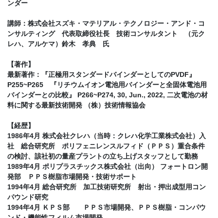
ンダー
講師：株式会社スズキ・マテリアル・テクノロジー・アンド・コ
ンサルティング 代表取締役社長 技術コンサルタント （元ク
レハ、アルケマ）鈴木 孝典 氏
【著作】
最新著作：『正極用スタンダードバインダーとしてのPVDF』
P255~P265 『リチウムイオン電池用バインダーと全固体電池用
バインダーとの比較』 P266~P274, 30, Jun., 2022, 二次電池の材
料に関する最新技術開発 （株）技術情報協会
【経歴】
1986年4月 株式会社クレハ（当時：クレハ化学工業株式会社）入
社 総合研究所 ポリフェニレンスルフィド（ＰＰＳ）重合条件
の検討、該社初の量産プラントの立ち上げスタッフとして勤務
1989年4月 ポリプラスチックス株式会社（出向） フォートロン開
発部 ＰＰＳ樹脂市場開発・技術サポート
1994年4月 総合研究所 加工技術研究所 射出・押出成型用コン
パウンド研究
1994年4月 ＫＰＳ部 ＰＰＳ市場開発、ＰＰＳ樹脂・コンパウ
ンド・機能性フィルム市場開発