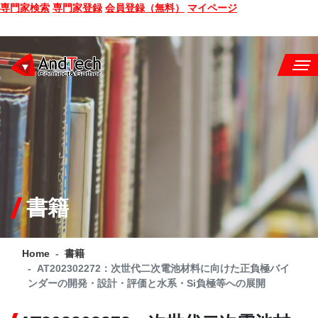
専門家検索
専門家登録
会員登録（無料）
マイページ
SEMINAR
BOOK
CONSULTING
SERVICE
書籍
COMPANY
Home
書籍
Q&A
AT202302272：次世代二次電池材料に向けた正負極バイ
ンダーの開発・設計・評価と水系・Si負極等への展開
SITE MAP