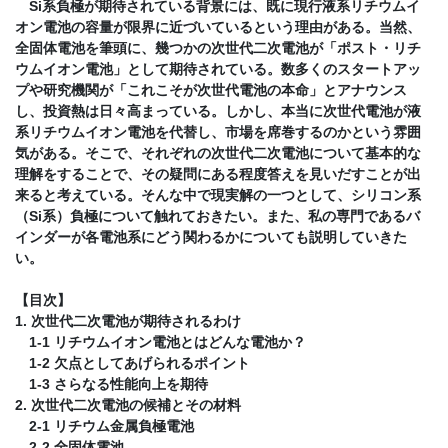
Si系負極が期待されている背景には、既に現行液系リチウムイ
オン電池の容量が限界に近づいているという理由がある。当然、
全固体電池を筆頭に、幾つかの次世代二次電池が「ポスト・リチ
ウムイオン電池」として期待されている。数多くのスタートアッ
プや研究機関が「これこそが次世代電池の本命」とアナウンス
し、投資熱は日々高まっている。しかし、本当に次世代電池が液
系リチウムイオン電池を代替し、市場を席巻するのかという雰囲
気がある。そこで、それぞれの次世代二次電池について基本的な
理解をすることで、その疑問にある程度答えを見いだすことが出
来ると考えている。そんな中で現実解の一つとして、シリコン系
（Si系）負極について触れておきたい。また、私の専門であるバ
インダーが各電池系にどう関わるかについても説明していきた
い。
【目次】
1. 次世代二次電池が期待されるわけ
1-1 リチウムイオン電池とはどんな電池か？
1-2 欠点としてあげられるポイント
1-3 さらなる性能向上を期待
2. 次世代二次電池の候補とその材料
2-1 リチウム金属負極電池
2-2 全固体電池