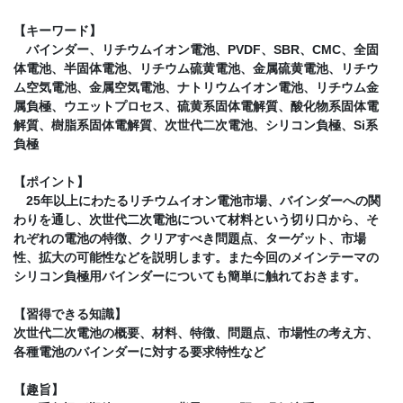
【キーワード】
バインダー、リチウムイオン電池、PVDF、SBR、CMC、全固
体電池、半固体電池、リチウム硫黄電池、金属硫黄電池、リチウ
ム空気電池、金属空気電池、ナトリウムイオン電池、リチウム金
属負極、ウエットプロセス、硫黄系固体電解質、酸化物系固体電
解質、樹脂系固体電解質、次世代二次電池、シリコン負極、Si系
負極
【ポイント】
25年以上にわたるリチウムイオン電池市場、バインダーへの関
わりを通し、次世代二次電池について材料という切り口から、そ
れぞれの電池の特徴、クリアすべき問題点、ターゲット、市場
性、拡大の可能性などを説明します。また今回のメインテーマの
シリコン負極用バインダーについても簡単に触れておきます。
【習得できる知識】
次世代二次電池の概要、材料、特徴、問題点、市場性の考え方、
各種電池のバインダーに対する要求特性など
【趣旨】