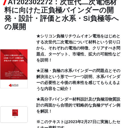
AT202302272：次世代二次電池材
料に向けた正負極バインダーの開
CONTACT
発・設計・評価と水系・Si負極等へ
の展開
★シリコン負極リチウムイオン電池をはじめと
する次世代二次電池について材料という切り口
から、それぞれの電池の特徴、クリアすべき問
題点、ターゲット、市場性、拡大の可能性など
を説明！
★正極・負極の水系バインダーの問題点とその
解決法という形で一つ一つ説明、水系バインダ
ーの必要性と今後の将来性を感じてもらえるよ
うな内容をご紹介！
★高分子バインダー材料設計及び負極活物質設
計の両面から合理的で戦略的な負極デザイン例
を解説！
※このテキストは2023年2月27日に実施したセ
ミナー資料です