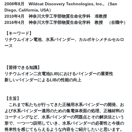
2008年8月 Wildcat Discovery Technologies, Inc., （San
Diego, California, USA）
2010年4月 神奈川大学工学部物質生命化学科 准教授
2016年4月 神奈川大学工学部物質生命化学科 教授 （在職中）
【キーワード】
リチウムイオン電池、水系バインダー、カルボキシメチルセルロ
ース
【習得できる知識】
リチウムイオン二次電池(LIB)におけるバインダーの重要性
新しいバインダーによるLIBの性能の向上
【主旨】
これまで私たちが行ってきた正極用水系バインダーの開発、お
よび水系バインダー適用のための集電体表面の処理、正極材料の
コーティングなど、水系バインダーの問題点とその解決法という
形で、一つ一つ説明していき、水系バインダーの必要性と今後の
将来性を感じてもらえるような内容をご紹介したいと思います。