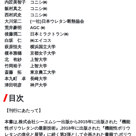
内匠美智子 コニシ㈱
飯村真之 コニシ㈱
西村武史 コニシ㈱
大川栄二 (一社)日本ウレタン断熱協会
荒井豪明 AGC ㈱
後藤潤二 日本ミラクトラン㈱
白坂 仁 ㈱エイコス
萩原恒夫 横浜国立大学
榎本雅穗 京都女子大学
北 有紗 上智大学
竹岡裕子 上智大学
斎藤 拓 東京農工大学
本九町 卓 長崎大学
津田明彦 神戸大学
目次
【刊行にあたって】
本書は,株式会社シーエムシー出版から2015年に出版された『機能
性ポリウレタンの最新技術』,2018年に出版された『機能性ポリウ
レタンの進化と展望』に続く第3弾として企画された書籍で,ポリウ