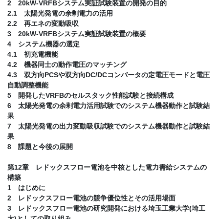
2 20kW-VRFBシステム実証試験装置の開発の目的
2.1 太陽光発電の余剰電力の活用
2.2 再エネの変動吸収
3 20kW-VRFBシステム実証試験装置の概要
4 システム機器の選定
4.1 初充電機能
4.2 機器同士の動作電圧のマッチング
4.3 双方向PCSや双方向DC/DCコンバータの定電圧モードと電圧
自動調整機能
5 開発したVRFBのセルスタック性能試験と接続構成
6 太陽光発電の余剰電力活用試験でのシステム機器動作と試験結
果
7 太陽光発電の出力変動吸収試験でのシステム機器動作と試験結
果
8 課題と今後の展開
第12章 レドックスフロー電池を中核とした電力需給システムの
構築
1 はじめに
2 レドックスフロー電池の競争優位性とその活用場面
3 レドックスフロー電池の研究開発における埼玉工業大学(埼工
大)としての取り組み