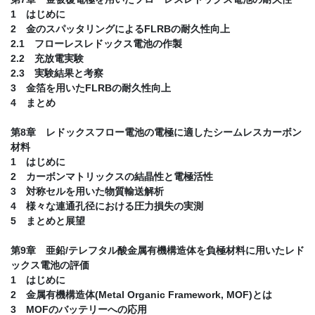
1 はじめに
2 金のスパッタリングによるFLRBの耐久性向上
2.1 フローレスレドックス電池の作製
2.2 充放電実験
2.3 実験結果と考察
3 金箔を用いたFLRBの耐久性向上
4 まとめ
第8章 レドックスフロー電池の電極に適したシームレスカーボン
材料
1 はじめに
2 カーボンマトリックスの結晶性と電極活性
3 対称セルを用いた物質輸送解析
4 様々な連通孔径における圧力損失の実測
5 まとめと展望
第9章 亜鉛/テレフタル酸金属有機構造体を負極材料に用いたレド
ックス電池の評価
1 はじめに
2 金属有機構造体(Metal Organic Framework, MOF)とは
3 MOFのバッテリーへの応用