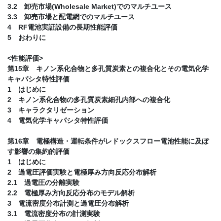
3.2 卸売市場(Wholesale Market)でのマルチユース
3.3 卸売市場と配電網でのマルチユース
4 RF電池実証設備の長期性能評価
5 おわりに
<性能評価>
第15章 キノン系化合物と多孔質炭素との複合化とその電気化学
キャパシタ特性評価
1 はじめに
2 キノン系化合物の多孔質炭素細孔内部への複合化
3 キャラクタリゼーション
4 電気化学キャパシタ特性評価
第16章 電極構造・運転条件がレドックスフロー電池性能に及ぼ
す影響の集約的評価
1 はじめに
2 過電圧評価実験と電極厚み方向反応分布解析
2.1 過電圧の分離実験
2.2 電極厚み方向反応分布のモデル解析
3 電流密度分布計測と過電圧分布解析
3.1 電流密度分布の計測実験