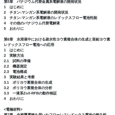
第5章 バナジウム代替金属系電解液の開発状況
1 はじめに
2 チタン-マンガン系電解液の開発状況
3 チタン-マンガン系電解液のレドックスフロー電池性能
4 その他のバナジウム代替電解液
5 おわりに
第6章 水溶液中における疎水性ヨウ素複合体の生成と亜鉛ヨウ素
レドックスフロー電池への応用
1 はじめに
2 実験方法
2.1 試料の準備
2.2 機器測定
2.3 電池構成
3 実験結果と考察
3.1 ポリヨウ素複合体の生成
3.2 ポリヨウ素複合体の分析
3.3 一液系Zn/I-RFBの動作検証
4 おわりに
<電極材料>
第7章 金被覆電極を用いたフローレスレドックス電池の耐久性