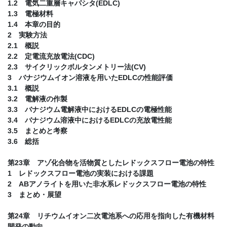
1.2 電気二重層キャパシタ(EDLC)
1.3 電極材料
1.4 本章の目的
2 実験方法
2.1 概説
2.2 定電流充放電法(CDC)
2.3 サイクリックボルタンメトリー法(CV)
3 バナジウムイオン溶液を用いたEDLCの性能評価
3.1 概説
3.2 電解液の作製
3.3 バナジウム電解液中におけるEDLCの電極性能
3.4 バナジウム溶液中におけるEDLCの充放電性能
3.5 まとめと考察
3.6 総括
第23章 アゾ化合物を活物質としたレドックスフロー電池の特性
1 レドックスフロー電池の実装における課題
2 ABアノライトを用いた非水系レドックスフロー電池の特性
3 まとめ・展望
第24章 リチウムイオン二次電池系への応用を指向した有機材料
開発の動向