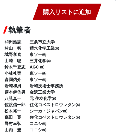
購入リストに追加
執筆者
和田浩志 三条市立大学
村山 智 積水化学工業㈱
城野孝喜 東ソー㈱
山崎 聡 三井化学㈱
鈴木千登志 AGC ㈱
小林礼実 東ソー㈱
森岡佑介 東ソー㈱
岩崎和男 岩崎技術士事務所
露本伊佐男 金沢工業大学
八児真一 元 住友化学㈱
佐渡信一郎 住化コベストロウレタン㈱
松木裕一 シーカ・ジャパン㈱
森田 寛 住化コベストロウレタン㈱
野村幸弘 コニシ㈱
山内 豊 コニシ㈱