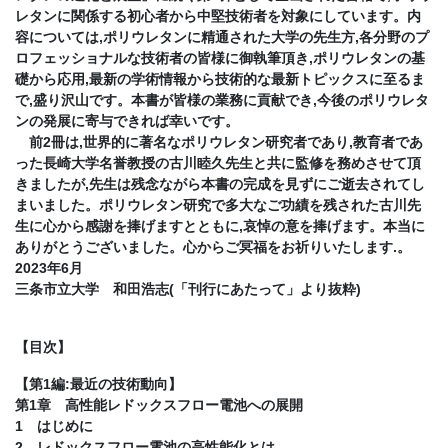
レタンに関係する初心者から中堅技術者を対象にしています。内
容については,ポリウレタンに精通された大学の先生方,各分野のプ
ロフェッショナルな技術者の皆様に御執筆頂き,ポリウレタンの基
礎から応用,最新の学術情報から技術的な最新トピックスに至るま
で,盛り沢山です。本書が皆様の業務に貢献でき,今後のポリウレタ
ンの発展に寄与できれば幸いです。
前2冊は,世界的に著名なポリウレタン研究者であり,教育者であ
った長崎大学名誉教授の古川睦久先生と共に監修を務めさせて頂
きましたが,先生は残念ながら本書の完成を見ずにご逝去されてし
まいました。ポリウレタン研究で多大なご功績を残された古川先
生に心から感謝を捧げますとともに,哀悼の意を捧げます。本当に
ありがとうございました。心からご冥福をお祈りいたします.。
2023年6月
三条市立大学 和田浩志(「刊行にあたって」より抜粋)
【目次】
【第1編:最近の技術動向】
第1章 高性能レドックスフロー電池への展開
1 はじめに
2 レドックスフロー電池の高性能化とは