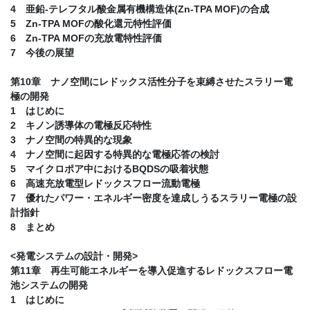
4 亜鉛-テレフタル酸金属有機構造体(Zn-TPA MOF)の合成
5 Zn-TPA MOFの酸化還元特性評価
6 Zn-TPA MOFの充放電特性評価
7 今後の展望
第10章 ナノ空間にレドックス活性分子を束縛させたスラリー電
極の開発
1 はじめに
2 キノン誘導体の電極反応特性
3 ナノ空間の特異的な現象
4 ナノ空間に起因する特異的な電極応答の検討
5 マイクロポア中におけるBQDSの吸着状態
6 高速充放電型レドックスフロー流動電極
7 優れたパワー・エネルギー密度を達成しうるスラリー電極の設
計指針
8 まとめ
<発電システムの設計・開発>
第11章 再生可能エネルギーを導入促進するレドックスフロー電
池システムの開発
1 はじめに