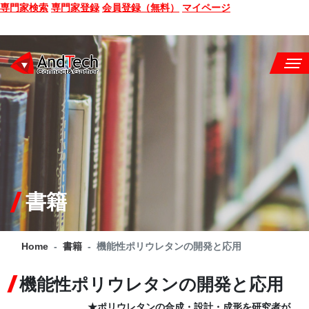
専門家検索
専門家登録
会員登録（無料）
マイページ
SEMINAR
BOOK
CONSULTING
SERVICE
書籍
COMPANY
Home
書籍
機能性ポリウレタンの開発と応用
Q&A
機能性ポリウレタンの開発と応用
SITE MAP
★ポリウレタンの合成・設計・成形を研究者が