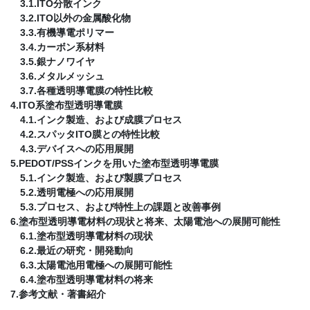
3.1.ITO分散インク
3.2.ITO以外の金属酸化物
3.3.有機導電ポリマー
3.4.カーボン系材料
3.5.銀ナノワイヤ
3.6.メタルメッシュ
3.7.各種透明導電膜の特性比較
4.ITO系塗布型透明導電膜
4.1.インク製造、および成膜プロセス
4.2.スパッタITO膜との特性比較
4.3.デバイスへの応用展開
5.PEDOT/PSSインクを用いた塗布型透明導電膜
5.1.インク製造、および製膜プロセス
5.2.透明電極への応用展開
5.3.プロセス、および特性上の課題と改善事例
6.塗布型透明導電材料の現状と将来、太陽電池への展開可能性
6.1.塗布型透明導電材料の現状
6.2.最近の研究・開発動向
6.3.太陽電池用電極への展開可能性
6.4.塗布型透明導電材料の将来
7.参考文献・著書紹介