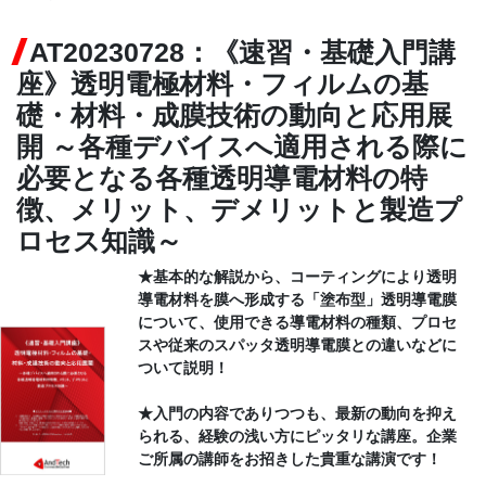
AT20230728：《速習・基礎入門講
CONTACT
座》透明電極材料・フィルムの基
礎・材料・成膜技術の動向と応用展
開 ～各種デバイスへ適用される際に
必要となる各種透明導電材料の特
徴、メリット、デメリットと製造プ
ロセス知識～
★基本的な解説から、コーティングにより透明
導電材料を膜へ形成する「塗布型」透明導電膜
について、使用できる導電材料の種類、プロセ
スや従来のスパッタ透明導電膜との違いなどに
ついて説明！
★入門の内容でありつつも、最新の動向を抑え
られる、経験の浅い方にピッタリな講座。企業
ご所属の講師をお招きした貴重な講演です！