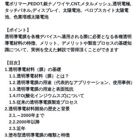
電ポリマー,PEDOT,銀ナノワイヤ,CNT,メタルメッシュ,透明電極,
タッチパネル,ディスプレイ、太陽電池、ペロブスカイト太陽電
池、色素増感太陽電池
【ポイント】
透明導電膜を各種デバイスへ適用される際に必要となる各種透明
導電材料の特徴、メリット、デメリットや製造プロセスの基礎知
識について、実例を交えた解説で習得頂くことができます
【目次】
1.透明導電材料（膜）の基礎
1.1.透明導電材料（膜）とは？
1.2.透明導電膜の用途（代表的なアプリケーション、使用事例）
1.3.透明導電膜の用途と表面抵抗
1.4.ITO(酸化インジウムスズ)について
1.5.従来の透明導電膜製造プロセス
2.透明導電材料開発の歴史と背景
2.1.～2000年まで
2.2.2000年以降
2.3.近年
3.塗布型透明導電膜の種類と特徴