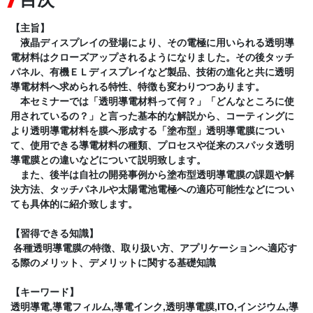
【主旨】
液晶ディスプレイの登場により、その電極に用いられる透明導
電材料はクローズアップされるようになりました。その後タッチ
パネル、有機ＥＬディスプレイなど製品、技術の進化と共に透明
導電材料へ求められる特性、特徴も変わりつつあります。
本セミナーでは「透明導電材料って何？」「どんなところに使
用されているの？」と言った基本的な解説から、コーティングに
より透明導電材料を膜へ形成する「塗布型」透明導電膜につい
て、使用できる導電材料の種類、プロセスや従来のスパッタ透明
導電膜との違いなどについて説明致します。
また、後半は自社の開発事例から塗布型透明導電膜の課題や解
決方法、タッチパネルや太陽電池電極への適応可能性などについ
ても具体的に紹介致します。
【習得できる知識】
各種透明導電膜の特徴、取り扱い方、アプリケーションへ適応す
る際のメリット、デメリットに関する基礎知識
【キーワード】
透明導電,導電フィルム,導電インク,透明導電膜,ITO,インジウム,導