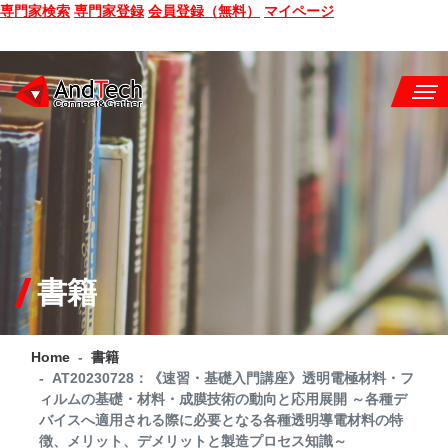
専門家検索
専門家登録
会員登録（無料）
マイページ
SEMINAR
BOOK
CONSULTING
SERVICE
書籍
COMPANY
Home
書籍
Q&A
AT20230728：《速習・基礎入門講座》透明電極材料・フ
ィルムの基礎・材料・成膜技術の動向と応用展開 ～各種デ
SITE MAP
バイスへ適用される際に必要となる各種透明導電材料の特
徴、メリット、デメリットと製造プロセス知識～