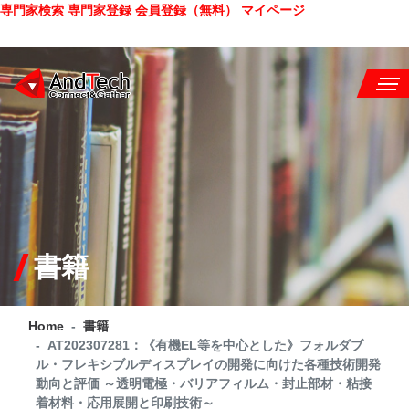
専門家検索
専門家登録
会員登録（無料）
マイページ
SEMINAR
BOOK
CONSULTING
SERVICE
書籍
COMPANY
Home
書籍
Q&A
AT202307281：《有機EL等を中心とした》フォルダブ
ル・フレキシブルディスプレイの開発に向けた各種技術開発
SITE MAP
動向と評価 ～透明電極・バリアフィルム・封止部材・粘接
着材料・応用展開と印刷技術～