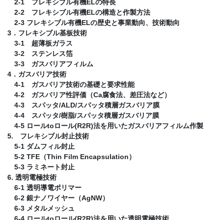
2-1 フレキシブル有機ELの特長
2-2 フレキシブル有機ELの構造と作製方法
2-3 フレキシブル有機ELの歴史と事業動向、技術動向
3．フレキシブル基板技術
3-1 超薄板ガラス
3-2 ステンレス箔
3-3 ガスバリアフィルム
4．ガスバリア技術
4-1 ガスバリア技術の基礎と要求性能
4-2 ガスバリア性評価（Ca腐食法、差圧法など）
4-3 スパッタ/ALD/スパッタ積層ガスバリア膜
4-4 スパッタ/樹脂/スパッタ積層ガスバリア膜
4-5 ロールtoロール(R2R)法を用いたガスバリアフィルム作製
5. フレキシブル封止技術
5-1 ダムフィル封止
5-2 TFE（Thin Film Encapsulation）
5-3 ラミネート封止
6. 透明電極技術
6-1 透明導電ポリマー
6-2 銀ナノワイヤー（AgNW）
6-3 メタルメッシュ
6-4 ロールtoロール(R2R)法を用いた透明電極技術