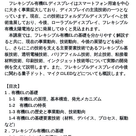
フレキシブル有機ELディスプレイはスマートフォン用途を中心
に大きく事業拡大しており、ディスプレイの主流技術の一つとな
っています。現在、この技術はフォルダブルディスプレイへと技
術進展しており、今後、ローラブルディスプレイ、フレキシブル
有機太陽電池などに発展してゆくと見込まれます。
本講座では、フレキシブル有機ELの基礎を分かりやすく解説す
ると共に、現在の事業動向、技術動向、今後の展望などを紹介
し、さらにこの技術を支える主要要素技術であるフレキシブル基
板技術、透明電極技術、バリアフィルム技術、封止技術、粘接着
材料技術、印刷技術、インクジェット技術等について実際の開発
例を交えて説明します。また、フレキシブルディスプレイの今後
に関わる量子ドット、マイクロLEDなどについても概説します。
【目次】
1．有機ELの基礎
1-1 有機ELの原理、基本構造、発光メカニズム
1-2 有機ELの特長
1-3 有機ELの歴史と事業動向、技術動向
1-4 有機ELの基礎要素技術（材料、デバイス、プロセス、駆動
など）
2．フレキシブル有機ELの基礎