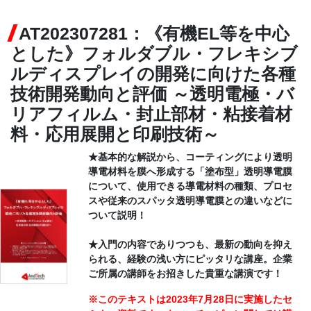
AT202307281：《有機EL等を中心
CONTACT
とした》フォルダブル・フレキシブ
ルディスプレイの開発に向けた各種
技術開発動向と評価 ～透明電極・バ
リアフィルム・封止部材・粘接着材
料・応用展開と印刷技術～
★基本的な解説から、コーティングにより透明
導電材料を膜へ形成する「塗布型」透明導電膜
について、使用できる導電材料の種類、プロセ
スや従来のスパッタ透明導電膜との違いなどに
ついて説明！
★入門の内容でありつつも、最新の動向を抑え
られる、経験の浅い方にピッタリな講座。企業
ご所属の講師をお招きした貴重な講演です！
※このテキストは2023年7月28日に実施したセ