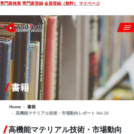
専門家検索
専門家登録
会員登録（無料）
マイページ
SEMINAR
BOOK
CONSULTING
SERVICE
書籍
COMPANY
Home
書籍
Q&A
高機能マテリアル技術・市場動向レポート Vol.10
SITE MAP
高機能マテリアル技術・市場動向