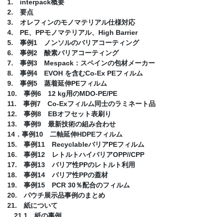
1. interpack概要
2. 要点
3. オレフィンのモノマテリアル仕様対応
4. PE、PPモノマテリアル、High Barrier
5. 事例1 ノンソルのバリアコーティング
6. 事例2 酸素バリアコーティング
7. 事例3 Mespack：スペインの包材メーカー
8. 事例4 EVOH を含むCo-Ex PEフィルム
9. 事例5 蒸着延伸PEフィルム
10. 事例6 12 kg用のMDO-PE/PE
11. 事例7 Co-Exフィルム同士のラミネート品
12. 事例8 EBオフセット表刷り
13. 事例9 最新技術の組み合わせ
14．事例10 二軸延伸HDPEフィルム
15. 事例11 RecyclableバリアPEフィルム
16. 事例12 レトルトハイバリアOPP//CPP
17. 事例13 バリア性PPのレトルト利用
18. 事例14 バリア性PPの蓋材
19. 事例15 PCR 30％配合のフィルム
20. パウチ展示品事例のまとめ
21. 紙について
21.1 紙の事例