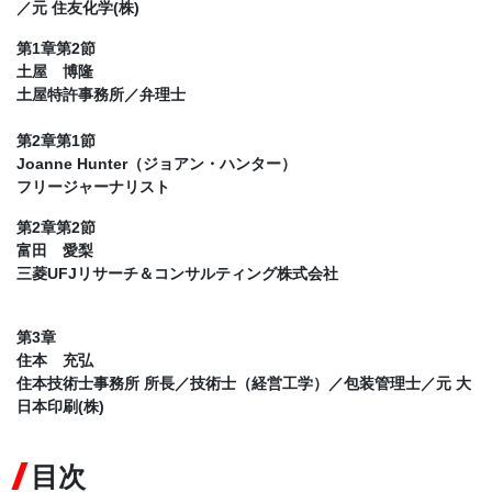
／元 住友化学(株)
第1章第2節
土屋 博隆
土屋特許事務所／弁理士
第2章第1節
Joanne Hunter（ジョアン・ハンター）
フリージャーナリスト
第2章第2節
富田 愛梨
三菱UFJリサーチ＆コンサルティング株式会社
第3章
住本 充弘
住本技術士事務所 所長／技術士（経営工学）／包装管理士／元 大
日本印刷(株)
目次