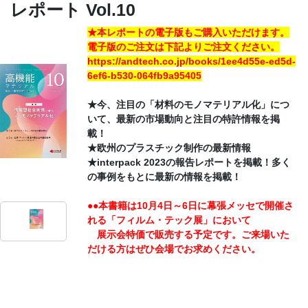
レポート Vol.10
CONTACT
★本レポートの電子版もご購入いただけます。
電子版のご注文は下記より
ご注文ください。
https://andtech.co.jp/books/1ee4d55e-ed5d-
6ef6-b530-064fb9a95405
★今、注目の「材料のモノマテリアル化」につ
いて、最新の市場動向と注目の特許情報を掲
載！
★欧州のプラスチック制作の最新情報
★interpack 2023の報告レポートを掲載！多く
の事例をもとに最新の情報を掲載！
●●本書籍は10月4日～6日に幕張メッセで開催さ
れる「フィルム・テック展」において
展示会特価で販売する予定です。ご来場いた
だける方はぜひ会場でお求めください。