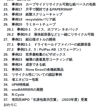
22. 事例16 カーブサイドリサイクル可能な紙ベースの包装
23. 事例17 片手で開封できるPAPERSNAP
24. 事例18 紙製スクリューキャップ
25. 事例19 recyclableバリア紙
26. 事例20 ラミネートチューブ
26.1 事例20-1 スイス、ホフマン ネオパック
26.2 事例20-2 液体紙容器などと一緒にリサイクル可能
27. 事例21 紙仕様ボトルの開発
27.1 事例21-1 ドライモールドファイバーの紙製容器
27.2 事例21-2、3：PulPac AB（スウェーデン）
28. 事例22 世界最軽量のピザボックス
29. 事例23 極薄の蒸着真空コーティング紙
30. 事例24 成形できる紙
31. 事例25 Stora Ensoの各種紙製品
32. リサイクル性についての認証事例
33. 省エネピロー包装
34. UPM特殊紙
35. oneBARRIERの展開
36. R-Cycle
37. 有田氏WPO「生涯包装功労賞」（2023年度）受賞
おわりに