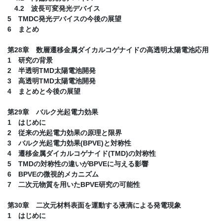
4.2 波長可変発光デバイス
5 TMDC発光デバイスの今後の展望
6 まとめ
第28章 数層遷移金属ダイカルコゲナイドの高透明太陽電池応用
1 研究の背景
2 半透明TMD太陽電池開発
3 高透明TMD太陽電池開発
4 まとめと今後の展望
第29章 バルク光起電力効果
1 はじめに
2 従来の光起電力効果の原理と限界
3 バルク光起電力効果(BPVE)と対称性
4 遷移金属ダイカルコゲナイド(TMD)の対称性
5 TMDの対称性の違いがBPVEに与える影響
6 BPVEの微視的メカニズム
7 二次元物質を用いたBPVE研究の可能性
第30章 二次元材料表面を運動する液滴による発電現象
1 はじめに