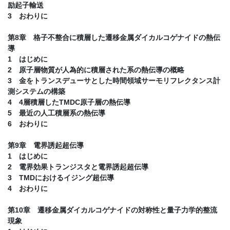
励起子輸送
3 おわりに
第8章 格子不整合に積層した遷移金属ダイカルコゲナイドの熱伝
導
1 はじめに
2 原子層物質が人為的に積層された系の熱伝導の概略
3 金をトランスデューサとした時間領域サーモリフレクタンス計
測システムの構築
4 4層積層したTMDC原子層の熱伝導
5 最近の人工積層系の熱伝導
6 おわりに
第9章 電界誘起超伝導
1 はじめに
2 電界効果トランジスタと電界誘起超伝導
3 TMDにおけるイジング超伝導
4 おわりに
第10章 遷移金属ダイカルコゲナイドの対称性と量子力学的整流
現象