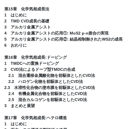
第15章 化学気相成長法
1 はじめに
2 TMD CVD成長の基礎
3 アルカリ金属アシスト
4 アルカリ金属アシストの応用①: MoS2 p-n接合の実現
5 アルカリ金属アシストの応用②: 結晶相制御されたWS2の成長
6 おわりに
第16章 化学気相成長:ドーピング
1 TMDCへの置換ドーピング
2 CVD法によるドープ型TMDCの合成
2.1 混合遷移金属酸化物を前駆体としたCVD法
2.2 ハロゲン化物を前駆体としたCVD法
2.3 水溶性化合物の塗布膜を前駆体としたCVD法
2.4 有機金属化合物を前駆体としたCVD法
2.5 混合カルコゲンを前駆体としたCVD法
3 まとめと展望
第17章 化学気相成長:ヘテロ構造
1 はじめに