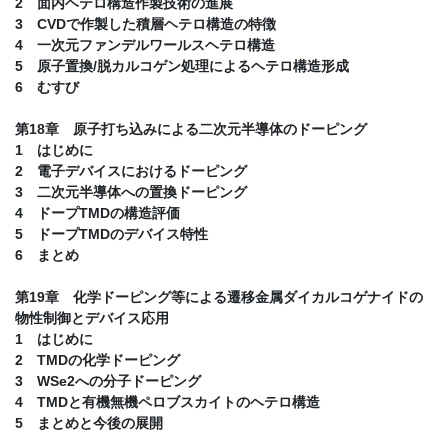
2 面内ヘテロ構造作製技術の進展
3 CVDで作製した積層ヘテロ構造の特徴
4 一次元ファンデルワールスヘテロ構造
5 原子置換/脱カルコゲン処理によるヘテロ構造形成
6 むすび
第18章 原子打ち込みによる二次元半導体のドーピング
1 はじめに
2 電子デバイスにおけるドーピング
3 二次元半導体への置換ドーピング
4 ドープTMDの構造評価
5 ドープTMDのデバイス特性
6 まとめ
第19章 化学ドーピング等による遷移金属ダイカルコゲナイドの
物性制御とデバイス応用
1 はじめに
2 TMDの化学ドーピング
3 WSe2への分子ドーピング
4 TMDと有機無機ペロブスカイトのヘテロ構造
5 まとめと今後の展開