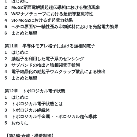
1 はじめに
2 MoS2界面電解誘起超伝導相における整流現象
3 WS2ナノチューブにおける超伝導整流特性
4 3R-MoS2における光起電力効果
5 ヘテロ界面や一軸性歪み印加試料における光起電力効果
6 まとめと展望
第11章 半導体モアレ格子における強相関電子
1 はじめに
2 励起子を利用した電子系のセンシング
3 サブバンドの検出と強相関電子状態
4 電子結晶化の励起子ウムクラップ散乱による検出
5 まとめと展望
第12章 トポロジカル電子状態
1 はじめに
2 トポロジカル電子状態とは
3 トポロジカル絶縁体
4 トポロジカル半金属・トポロジカル超伝導体
5 おわりに
【第2編:合成・構造制御】