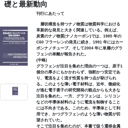
礎と最新動向
CONTACT
刊行にあたって
層状構造を持つナノ物質は物質科学における
革新的な発見と大きく関連している。例えば、
炭素のナノ物質(ナノカーボン)では、1985 年の
C60 フラーレンの発見に続き、1991 年にはカー
ボンナノチューブ、そして2004 年に単層のグラ
フェンの単離が報告された。
(中略)
グラフェンが注目を集めた理由の一つは、原子1
個分の厚さにもかかわらず、強靭かつ安定であ
り、電流をよく流す性質を持つ点が挙げられ
る。このような薄い電子材料は、近年、微細化
が進む電子素子の研究開発の観点からも大きな
注目を集めた。一方、グラフェンは、シリコン
などの半導体材料のように電流を制御すること
には不向きである。このため、半導体として利
用でき、かつグラフェンのような薄い物質が切
望されていた。
そこで注目を集めたのが、本書で扱う遷移金属