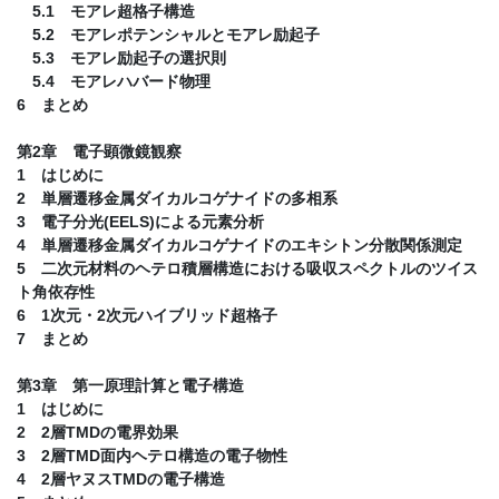
5.1 モアレ超格子構造
5.2 モアレポテンシャルとモアレ励起子
5.3 モアレ励起子の選択則
5.4 モアレハバード物理
6 まとめ
第2章 電子顕微鏡観察
1 はじめに
2 単層遷移金属ダイカルコゲナイドの多相系
3 電子分光(EELS)による元素分析
4 単層遷移金属ダイカルコゲナイドのエキシトン分散関係測定
5 二次元材料のヘテロ積層構造における吸収スペクトルのツイス
ト角依存性
6 1次元・2次元ハイブリッド超格子
7 まとめ
第3章 第一原理計算と電子構造
1 はじめに
2 2層TMDの電界効果
3 2層TMD面内ヘテロ構造の電子物性
4 2層ヤヌスTMDの電子構造