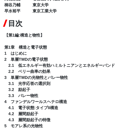
桐谷乃輔 東京大学
早水裕平 東京工業大学
目次
【第1編:構造と物性】
第1章 構造と電子状態
1 はじめに
2 単層TMDの電子状態
2.1 低エネルギー有効ハミルトニアンとエネルギーバンド
2.2 ベリー曲率の効果
3 単層TMDの光物性とバレー物性
3.1 光学応答の選択則
3.2 励起子
3.3 バレー物性
4 ファンデルワールスヘテロ構造
4.1 電子状態:タイプII構造
4.2 層間励起子
4.3 層間励起子の特徴
5 モアレ系の光物性