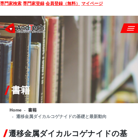
専門家検索
専門家登録
会員登録（無料）
マイページ
SEMINAR
BOOK
CONSULTING
SERVICE
書籍
COMPANY
Home
書籍
Q&A
遷移金属ダイカルコゲナイドの基礎と最新動向
SITE MAP
遷移金属ダイカルコゲナイドの基