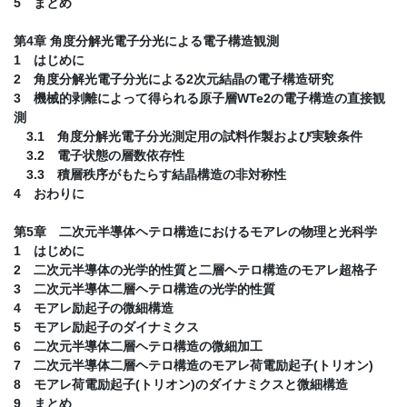
5 まとめ
第4章 角度分解光電子分光による電子構造観測
1 はじめに
2 角度分解光電子分光による2次元結晶の電子構造研究
3 機械的剥離によって得られる原子層WTe2の電子構造の直接観
測
3.1 角度分解光電子分光測定用の試料作製および実験条件
3.2 電子状態の層数依存性
3.3 積層秩序がもたらす結晶構造の非対称性
4 おわりに
第5章 二次元半導体ヘテロ構造におけるモアレの物理と光科学
1 はじめに
2 二次元半導体の光学的性質と二層ヘテロ構造のモアレ超格子
3 二次元半導体二層ヘテロ構造の光学的性質
4 モアレ励起子の微細構造
5 モアレ励起子のダイナミクス
6 二次元半導体二層ヘテロ構造の微細加工
7 二次元半導体二層ヘテロ構造のモアレ荷電励起子(トリオン)
8 モアレ荷電励起子(トリオン)のダイナミクスと微細構造
9 まとめ