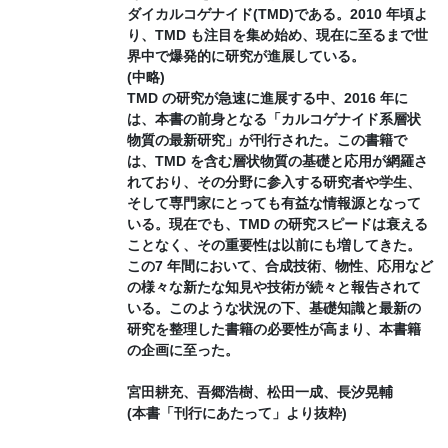
ダイカルコゲナイド(TMD)である。2010 年頃よ
り、TMD も注目を集め始め、現在に至るまで世
界中で爆発的に研究が進展している。
(中略)
TMD の研究が急速に進展する中、2016 年に
は、本書の前身となる「カルコゲナイド系層状
物質の最新研究」が刊行された。この書籍で
は、TMD を含む層状物質の基礎と応用が網羅さ
れており、その分野に参入する研究者や学生、
そして専門家にとっても有益な情報源となって
いる。現在でも、TMD の研究スピードは衰える
ことなく、その重要性は以前にも増してきた。
この7 年間において、合成技術、物性、応用など
の様々な新たな知見や技術が続々と報告されて
いる。このような状況の下、基礎知識と最新の
研究を整理した書籍の必要性が高まり、本書籍
の企画に至った。
宮田耕充、吾郷浩樹、松田一成、長汐晃輔
(本書「刊行にあたって」より抜粋)