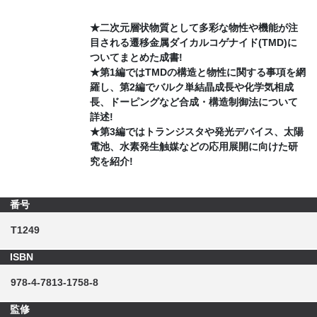
★二次元層状物質として多彩な物性や機能が注
目される遷移金属ダイカルコゲナイド(TMD)に
ついてまとめた成書!
★第1編ではTMDの構造と物性に関する事項を網
羅し、第2編でバルク単結晶成長や化学気相成
長、ドーピングなど合成・構造制御法について
詳述!
★第3編ではトランジスタや発光デバイス、太陽
電池、水素発生触媒などの応用展開に向けた研
究を紹介!
番号
T1249
ISBN
978-4-7813-1758-8
監修