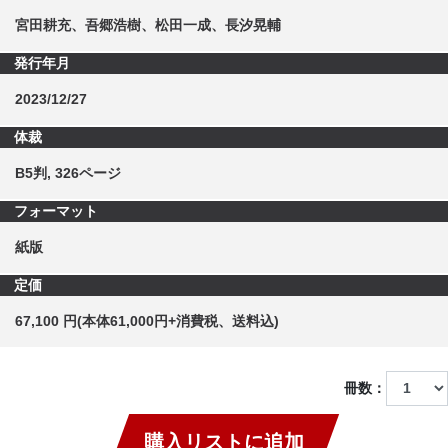
宮田耕充、吾郷浩樹、松田一成、長汐晃輔
発行年月
2023/12/27
体裁
B5判, 326ページ
フォーマット
紙版
定価
67,100 円(本体61,000円+消費税、送料込)
冊数：
購入リストに追加