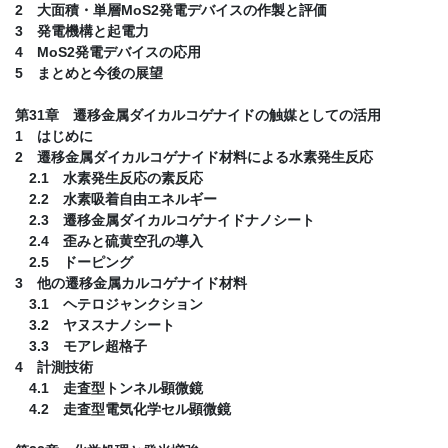
2 大面積・単層MoS2発電デバイスの作製と評価
3 発電機構と起電力
4 MoS2発電デバイスの応用
5 まとめと今後の展望
第31章 遷移金属ダイカルコゲナイドの触媒としての活用
1 はじめに
2 遷移金属ダイカルコゲナイド材料による水素発生反応
2.1 水素発生反応の素反応
2.2 水素吸着自由エネルギー
2.3 遷移金属ダイカルコゲナイドナノシート
2.4 歪みと硫黄空孔の導入
2.5 ドーピング
3 他の遷移金属カルコゲナイド材料
3.1 ヘテロジャンクション
3.2 ヤヌスナノシート
3.3 モアレ超格子
4 計測技術
4.1 走査型トンネル顕微鏡
4.2 走査型電気化学セル顕微鏡