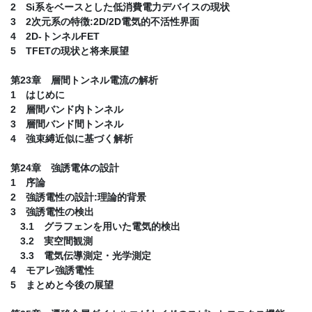
2 Si系をベースとした低消費電力デバイスの現状
3 2次元系の特徴:2D/2D電気的不活性界面
4 2D-トンネルFET
5 TFETの現状と将来展望
第23章 層間トンネル電流の解析
1 はじめに
2 層間バンド内トンネル
3 層間バンド間トンネル
4 強束縛近似に基づく解析
第24章 強誘電体の設計
1 序論
2 強誘電性の設計:理論的背景
3 強誘電性の検出
3.1 グラフェンを用いた電気的検出
3.2 実空間観測
3.3 電気伝導測定・光学測定
4 モアレ強誘電性
5 まとめと今後の展望