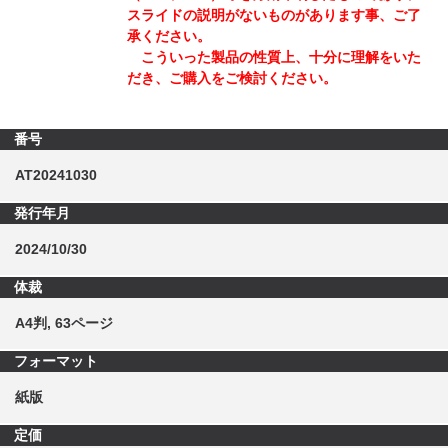
スライドの説明がないものがあります事、ご了
承ください。
こういった製品の性質上、十分に理解をいた
だき、ご購入をご検討ください。
番号
AT20241030
発行年月
2024/10/30
体裁
A4判, 63ページ
フォーマット
紙版
定価