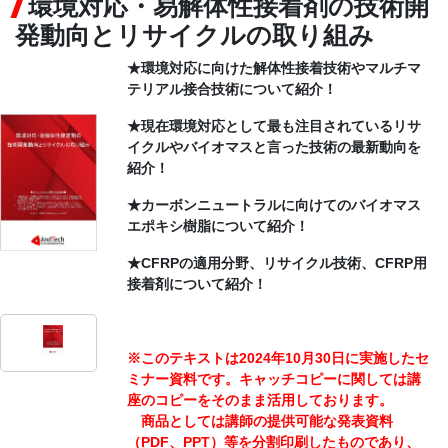
環境対応・易解体性接着剤の技術開
発動向とリサイクルの取り組み
CONTACT
★環境対応に向けた解体性接着技術やマルチマ
テリアル接合技術について紹介！
★現在環境対応として最も注目されているリサ
イクルやバイオマスと言った技術の最新動向を
紹介！
★カーボンニュートラルに向けてのバイオマス
エポキシ樹脂について紹介！
★CFRPの適用分野、リサイクル技術、CFRP用
接着剤について紹介！
※このテキストは2024年10月30日に実施したセ
ミナー資料です。キャッチコピーに関しては講
座のコピーをそのまま活用しております。
商品としては講師の提供可能な発表資料
（PDF、PPT）等を分割印刷したものであり、