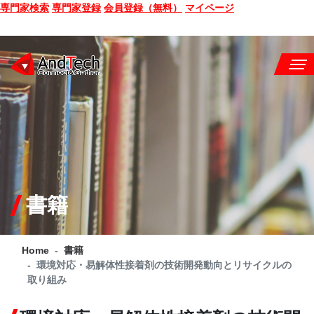
専門家検索
専門家登録
会員登録（無料）
マイページ
SEMINAR
BOOK
CONSULTING
SERVICE
書籍
COMPANY
Home
書籍
Q&A
環境対応・易解体性接着剤の技術開発動向とリサイクルの
取り組み
SITE MAP