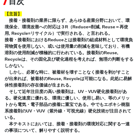
目次
【
主旨
】
接着・接着剤の業界に限らず、あらゆる産業分野において、環
境保全、環境改善への対応は３R（Reduce=削減, Reuse＝再使
用, Recycle=リサイクル）で実行される、と言われる。
接着・接着剤におけるReduceとは接着剤の組成材料として環境負
荷物質を使用しない、或いは使用量の削減を意味しており、有機
溶剤の使用削減が積極的に行われている。接着剤のReuse,
Recycleは、その固化及び硬化過程を考えれば、無理の判断をする
しかない。
しかし、必要な時に、被着材を壊すことなく接着を剥がすこと
が出来れば、被着材のReuse, Recycleは可能になる。此処に易解
体性接着剤の存在価値が生まれる。
そして近年注目度の高い接着剤は、UV・VUV硬化接着剤があ
る。硬化速度に優れる、環境に優しい、使用し易い、等のメリッ
トから電気・電子部品の接着に重宝である。中でもエポキシ樹脂
系接着剤のUV・VUV（紫外線・可視光線）硬化技術が注目されて
いる。
本テキストにおいては、接着・接着剤の環境対応に関する一連
の事項について、解りやすく説明する。