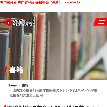
専門家検索
専門家登録
会員登録（無料）
マイページ
SEMINAR
BOOK
CONSULTING
SERVICE
書籍
COMPANY
Home
書籍
Q&A
環境対応接着剤＆解体性接着のトレンド及びUV・VUV硬
化接着剤の進歩と応用
SITE MAP