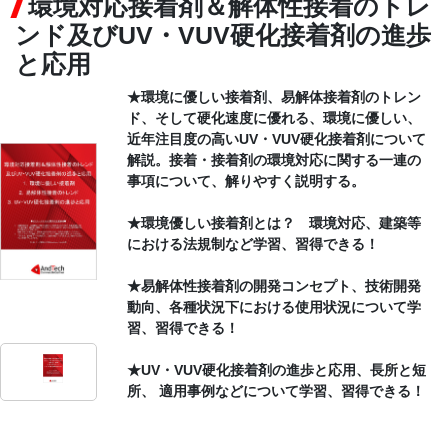
環境対応接着剤＆解体性接着のトレ
ンド及びUV・VUV硬化接着剤の進歩
CONTACT
と応用
★環境に優しい接着剤、易解体接着剤のトレン
ド、そして硬化速度に優れる、環境に優しい、
近年注目度の高いUV・VUV硬化接着剤について
解説。接着・接着剤の環境対応に関する一連の
事項について、解りやすく説明する。
★環境優しい接着剤とは？ 環境対応、建築等
における法規制など学習、習得できる！
★易解体性接着剤の開発コンセプト、技術開発
動向、各種状況下における使用状況について学
習、習得できる！
★UV・VUV硬化接着剤の進歩と応用、長所と短
所、 適用事例などについて学習、習得できる！