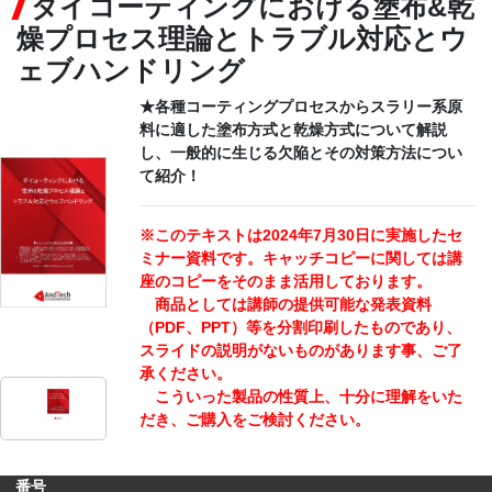
ダイコーティングにおける塗布&乾
燥プロセス理論とトラブル対応とウ
CONTACT
ェブハンドリング
★各種コーティングプロセスからスラリー系原
料に適した塗布方式と乾燥方式について解説
し、一般的に生じる欠陥とその対策方法につい
て紹介！
※このテキストは2024年7月30日に実施したセ
ミナー資料です。キャッチコピーに関しては講
座のコピーをそのまま活用しております。
商品としては講師の提供可能な発表資料
（PDF、PPT）等を分割印刷したものであり、
スライドの説明がないものがあります事、ご了
承ください。
こういった製品の性質上、十分に理解をいた
だき、ご購入をご検討ください。
番号