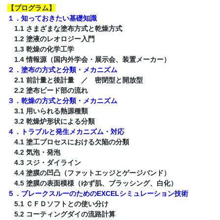
【
プログラム
】
１．知っておきたい基礎知識
1.1 さまざまな塗布方式と乾燥方式
1.2 塗液のレオロジー入門
1.3 乾燥の化学工学
1.4 情報源（国内外学会・展示会、装置メーカー）
２．塗布の方式と分類・メカニズム
2.1 前計量と後計量 ／ 密閉型と開放型
2.2 塗布ビード部の流れ
３．乾燥の方式と分類・メカニズム
3.1 用いられる熱源種類
3.2 乾燥炉形状による分類
４．トラブルと発生メカニズム・対応
4.1 塗工プロセスにおける欠陥の分類
4.2 気泡・発泡
4.3 スジ・ダイライン
4.4 塗膜の凹凸（ファットエッジとゲージバンド）
4.5 塗膜の表面模様（ゆず肌、ブラッシング、白化）
５．ブレークスルーのためのEXCELシミュレーション技術
5.1 ＣＦＤソフトとの使い分け
5.2 コーティングダイの流路計算