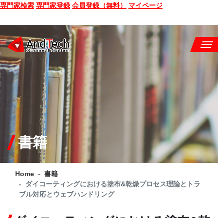
専門家検索
専門家登録
会員登録（無料）
マイページ
SEMINAR
BOOK
CONSULTING
SERVICE
書籍
COMPANY
Home
書籍
Q&A
ダイコーティングにおける塗布&乾燥プロセス理論とトラ
ブル対応とウェブハンドリング
SITE MAP