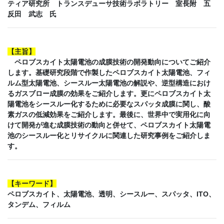
ティア研究所 トランスデューサ技術ラボラトリー 室長附 五
反田 武志 氏
【
主旨
】
ペロブスカイト太陽電池の成膜技術の開発動向についてご紹介
します。基礎研究段階で作製したペロブスカイト太陽電池、フィ
ルム型太陽電池、シースルー太陽電池の解説や、逆型構造におけ
るガスブロー成膜の効果をご紹介します。更にペロブスカイト太
陽電池をシースルー化するために必要なスパッタ成膜に関し、酸
素ガスの低減効果をご紹介します。最後に、世界中で実用化に向
けて開発が進む成膜技術の動向と併せて、ペロブスカイト太陽電
池のシースルー化とリサイクルに関連した研究事例をご紹介しま
す。
【
キーワード
】
ペロブスカイト、太陽電池、透明、シースルー、スパッタ、ITO、
タンデム、フィルム