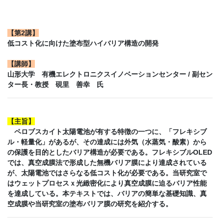
【第2講】
低コスト化に向けた塗布型ハイバリア構造の開発
【講師】
山形大学 有機エレクトロニクスイノベーションセンター / 副セン
ター長・教授 硯里 善幸 氏
【主旨】
ペロブスカイト太陽電池が有する特徴の一つに、「フレキシブ
ル・軽量化」があるが、その達成には外気（水蒸気・酸素）から
の保護を目的としたバリア構造が必要である。フレキシブルOLED
では、真空成膜法で形成した無機バリア膜により達成されている
が、太陽電池ではさらなる低コスト化が必要である。当研究室で
はウェットプロセスｘ光緻密化により真空成膜に迫るバリア性能
を達成している。本テキストでは、バリアの簡単な基礎知識、真
空成膜や当研究室の塗布バリア膜の研究を紹介する。