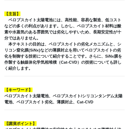
【
主旨
】
ペロブスカイト太陽電池には、高性能、容易な製造、低コスト
などの多くの利点があります。しかし、ペロブスカイト材料は酸
素や水蒸気のある雰囲気では劣化しやすいため、長期安定性が十
分ではありません。
本テキストの目的は、ペロブスカイトの劣化メカニズムと、シ
リコン窒化膜(SiNx)などの薄膜封止を用いてペロブスカイトの劣
化を制御する技術について紹介することです。さらに、SiNx膜を
作製する触媒体化学気相堆積（Cat-CVD）の技術についても詳し
く紹介します。
【
キーワード
】
ペロブスカイト太陽電池、ペロブスカイト/シリコンタンデム太陽
電池、ペロブスカイト劣化、薄膜封止、Cat-CVD
【
講演ポイント
】