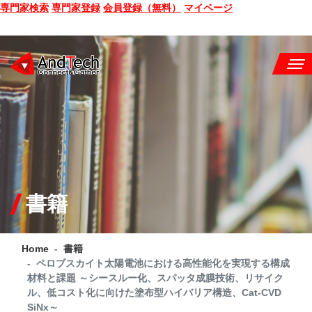
専門家検索
専門家登録
会員登録（無料）
マイページ
SEMINAR
BOOK
CONSULTING
SERVICE
書籍
COMPANY
Home
書籍
Q&A
ペロブスカイト太陽電池における高性能化を実現する構成
材料と課題 ～シースルー化、スパッタ成膜技術、リサイク
SITE MAP
ル、低コスト化に向けた塗布型ハイバリア構造、Cat-CVD
SiNx～