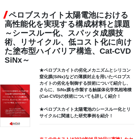
ペロブスカイト太陽電池における
CONTACT
高性能化を実現する構成材料と課題
～シースルー化、スパッタ成膜技
術、リサイクル、低コスト化に向け
た塗布型ハイバリア構造、Cat-CVD
SiNx～
★ペロブスカイトの劣化メカニズムとシリコン
窒化膜(SiNx)などの薄膜封止を用いたペロブス
カイトの劣化を制御する技術について紹介し、
さらに、SiNx膜を作製する触媒体化学気相堆積
(Cat-CVD)の技術についても詳しく紹介！
★ペロブスカイト太陽電池のシースルー化とリ
サイクルに関連した研究事例を紹介！
※このテキストは2024年05月29日に実施したセ