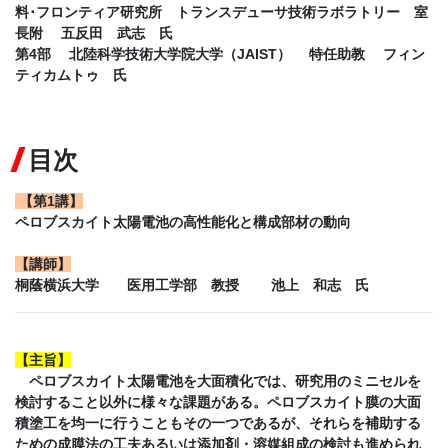
料･フロンティア研究所 トランスデューサ技術ラボラトリー 室
長附 五反田 武志 氏
第4部 北陸科学技術大学院大学（JAIST） 特任助教 フィン
ティカムトゥ 氏
目次
【
第1講
】
ペロブスカイト太陽電池の高性能化と構成部材の動向
【
講師
】
桐蔭横浜大学 医用工学部 教授 池上 和志 氏
【
主旨
】
ペロブスカイト太陽電池を大面積化では、研究用のミニセルを
検討すること以外に様々な課題がある。ペロブスカイト膜の大面
積塗工を均一に行うこともその一つであるが、それらを補助する
ための成膜法の工夫あるいは添加剤・溶媒組成の検討も進められ