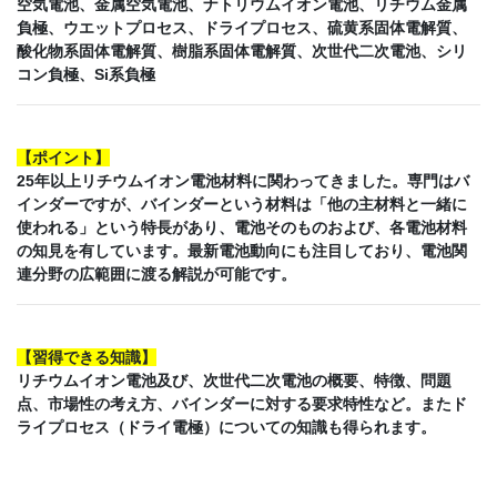
空気電池、金属空気電池、ナトリウムイオン電池、リチウム金属
負極、ウエットプロセス、ドライプロセス、硫黄系固体電解質、
酸化物系固体電解質、樹脂系固体電解質、次世代二次電池、シリ
コン負極、Si系負極
【
ポイント
】
25年以上リチウムイオン電池材料に関わってきました。専門はバ
インダーですが、バインダーという材料は「他の主材料と一緒に
使われる」という特長があり、電池そのものおよび、各電池材料
の知見を有しています。最新電池動向にも注目しており、電池関
連分野の広範囲に渡る解説が可能です。
【
習得できる知識
】
リチウムイオン電池及び、次世代二次電池の概要、特徴、問題
点、市場性の考え方、バインダーに対する要求特性など。またド
ライプロセス（ドライ電極）についての知識も得られます。