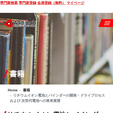
専門家検索
専門家登録
会員登録（無料）
マイページ
SEMINAR
BOOK
CONSULTING
SERVICE
書籍
COMPANY
Home
書籍
Q&A
リチウムイオン電池とバインダーの開発・ドライプロセス
および 次世代電池への将来展望
SITE MAP