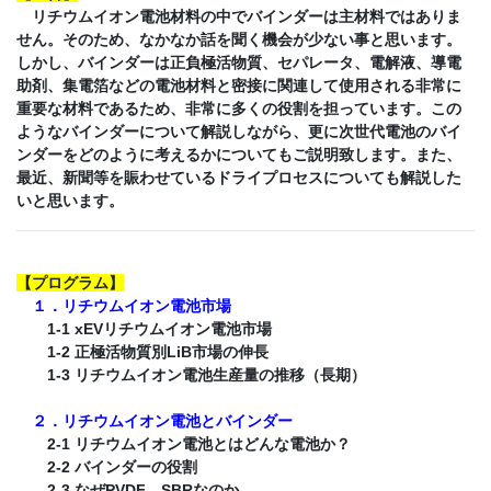
リチウムイオン電池材料の中でバインダーは主材料ではありま
せん。そのため、なかなか話を聞く機会が少ない事と思います。
しかし、バインダーは正負極活物質、セパレータ、電解液、導電
助剤、集電箔などの電池材料と密接に関連して使用される非常に
重要な材料であるため、非常に多くの役割を担っています。この
ようなバインダーについて解説しながら、更に次世代電池のバイ
ンダーをどのように考えるかについてもご説明致します。また、
最近、新聞等を賑わせているドライプロセスについても解説した
いと思います。
【
プログラム
】
１．リチウムイオン電池市場
1-1 xEVリチウムイオン電池市場
1-2 正極活物質別LiB市場の伸長
1-3 リチウムイオン電池生産量の推移（長期）
２．リチウムイオン電池とバインダー
2-1 リチウムイオン電池とはどんな電池か？
2-2 バインダーの役割
2-3 なぜPVDF、SBRなのか