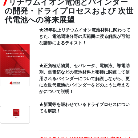
リチウムイオン電池とバインダー
の開発・ドライプロセスおよび 次世
CONTACT
代電池への将来展望
★25年以上リチウムイオン電池材料に関わって
きた、電池関連分野の広範囲に渡る解説が可能
な講師によるテキスト！
★正負極活物質、セパレータ、電解液、導電助
剤、集電箔などの電池材料と密接に関連して使
用されるバインダーについて解説しながら、更
に次世代電池のバインダーをどのように考える
かについて説明！
★新聞等を賑わせているドライプロセスについ
ても解説！