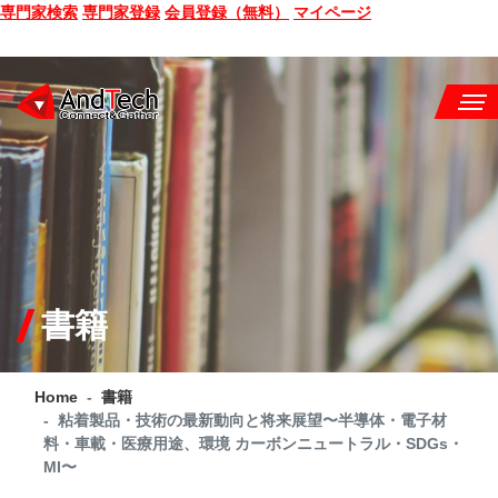
専門家検索
専門家登録
会員登録（無料）
マイページ
SEMINAR
BOOK
CONSULTING
SERVICE
書籍
COMPANY
Home
書籍
Q&A
粘着製品・技術の最新動向と将来展望〜半導体・電子材
料・車載・医療用途、環境 カーボンニュートラル・SDGs・
SITE MAP
MI〜