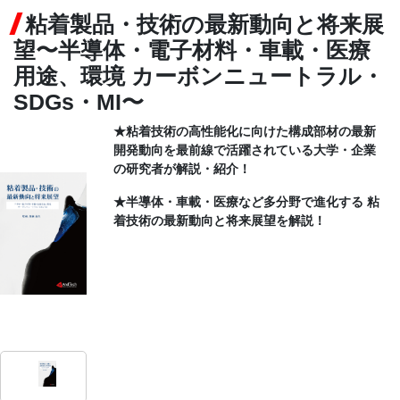
粘着製品・技術の最新動向と将来展
CONTACT
望〜半導体・電子材料・車載・医療
用途、環境 カーボンニュートラル・
SDGs・MI〜
★粘着技術の高性能化に向けた構成部材の最新
開発動向を最前線で活躍されている大学・企業
の研究者が解説・紹介！
★半導体・車載・医療など多分野で進化する 粘
着技術の最新動向と将来展望を解説！