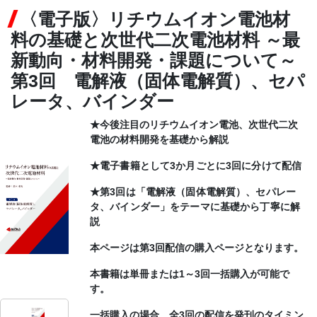
〈電子版〉リチウムイオン電池材
CONTACT
料の基礎と次世代二次電池材料 ～最
新動向・材料開発・課題について～
第3回 電解液（固体電解質）、セパ
レータ、バインダー
★今後注目のリチウムイオン電池、次世代二次
電池の材料開発を基礎から解説
★電子書籍として3か月ごとに3回に分けて配信
★第3回は「電解液（固体電解質）、セパレー
タ、バインダー」をテーマに基礎から丁寧に解
説
本ページは第3回配信の購入ページとなります。
本書籍は単冊または1～3回一括購入が可能で
す。
一括購入の場合、全3回の配信を発刊のタイミン