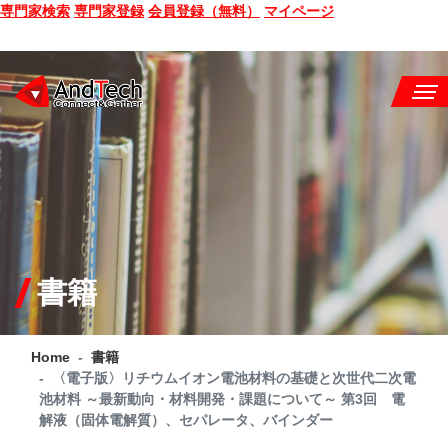
専門家検索
専門家登録
会員登録（無料）
マイページ
SEMINAR
BOOK
CONSULTING
SERVICE
書籍
COMPANY
Home
書籍
Q&A
〈電子版〉リチウムイオン電池材料の基礎と次世代二次電
池材料 ～最新動向・材料開発・課題について～ 第3回 電
SITE MAP
解液（固体電解質）、セパレータ、バインダー