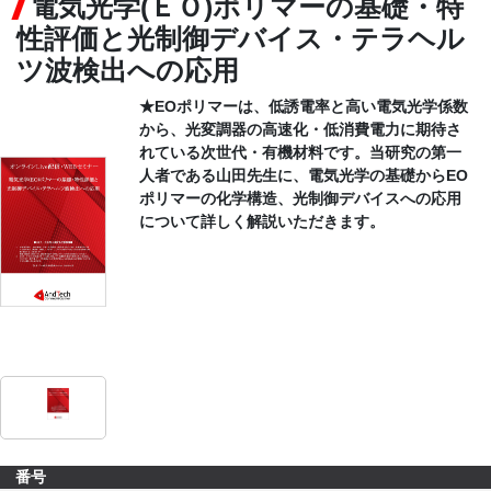
電気光学(ＥＯ)ポリマーの基礎・特
性評価と光制御デバイス・テラヘル
CONTACT
ツ波検出への応用
★EOポリマーは、低誘電率と高い電気光学係数
から、光変調器の高速化・低消費電力に期待さ
れている次世代・有機材料です。当研究の第一
人者である山田先生に、電気光学の基礎からEO
ポリマーの化学構造、光制御デバイスへの応用
について詳しく解説いただきます。
番号