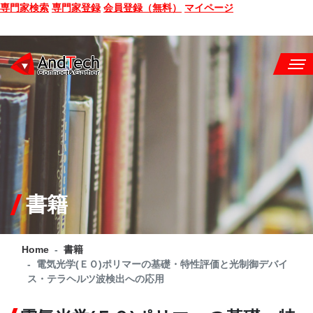
専門家検索
専門家登録
会員登録（無料）
マイページ
SEMINAR
BOOK
CONSULTING
SERVICE
書籍
COMPANY
Home
書籍
Q&A
電気光学(ＥＯ)ポリマーの基礎・特性評価と光制御デバイ
ス・テラヘルツ波検出への応用
SITE MAP