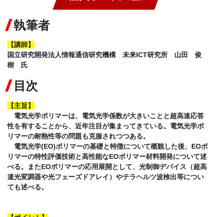
執筆者
【講師】
国立研究開発法人情報通信研究機構 未来ICT研究所 山田 俊
樹 氏
目次
【主旨】
電気光学ポリマーは、電気光学係数が大きいことと超高速応答
性を有することから、近年注目が集まってきている。電気光学ポ
リマーの耐熱性等の問題も克服されつつある。
電気光学(EO)ポリマーの基礎と特徴について概観した後、EOポ
リマーの特性評価技術と高性能なEOポリマー材料開発について述
べる。またEOポリマーの応用展開として、光制御デバイス（超高
速光変調器や光フェーズドアレイ）やテラヘルツ波検出等につい
ても述べる。