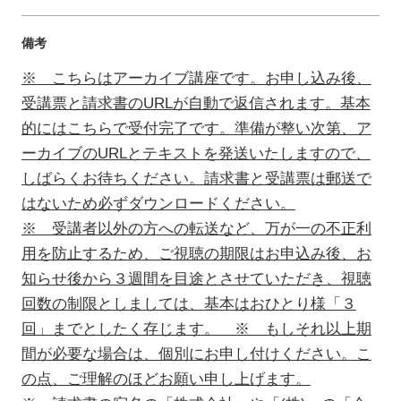
備考
※ こちらはアーカイブ講座です。お申し込み後、
受講票と請求書のURLが自動で返信されます。基本
的にはこちらで受付完了です。準備が整い次第、ア
ーカイブのURLとテキストを発送いたしますので、
しばらくお待ちください。請求書と受講票は郵送で
はないため必ずダウンロードください。
※ 受講者以外の方への転送など、万が一の不正利
用を防止するため、ご視聴の期限はお申込み後、お
知らせ後から３週間を目途とさせていただき、視聴
回数の制限としましては、基本はおひとり様「３
回」までとしたく存じます。 ※ もしそれ以上期
間が必要な場合は、個別にお申し付けください。こ
の点、ご理解のほどお願い申し上げます。