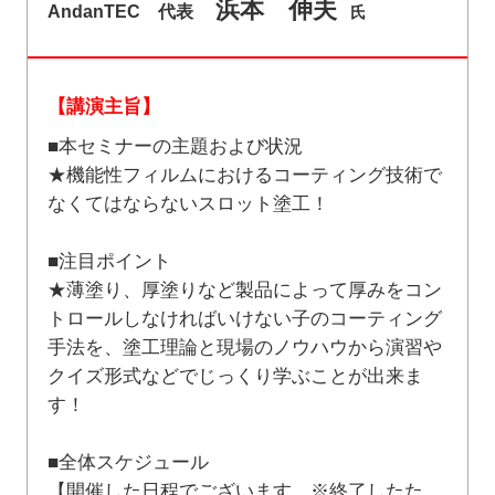
浜本 伸夫
AndanTEC 代表
氏
【講演主旨】
■本セミナーの主題および状況
★機能性フィルムにおけるコーティング技術で
なくてはならないスロット塗工！
■注目ポイント
★薄塗り、厚塗りなど製品によって厚みをコン
トロールしなければいけない子のコーティング
手法を、塗工理論と現場のノウハウから演習や
クイズ形式などでじっくり学ぶことが出来ま
す！
■全体スケジュール
【開催した日程でございます ※終了したた