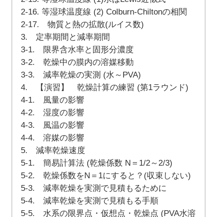
2-16. 等湿球温度線 (2) Colburn-Chiltonの相関
2-17. 物質と熱の拡散(ルイス数)
3. 定率期間と減率期間
3-1. 限界含水率と固形分濃度
3-2. 乾燥中の膜内の溶媒移動
3-3. 減率乾燥の実測 (水～PVA)
4. 【演習】 乾燥計算の練習 (第1ラウンド)
4-1. 風量の影響
4-2. 湿度の影響
4-3. 風温の影響
4-4. 溶媒の影響
5. 減率乾燥速度
5-1. 簡易計算法 (乾燥係数 N＝1/2～2/3)
5-2. 乾燥係数をN＝1にすると？(収束しない)
5-3. 減率乾燥を実測で見積もるために
5-4. 減率乾燥を実測で見積もる手順
5-5. 水系の限界点・仮想点・乾燥点 (PVA水溶