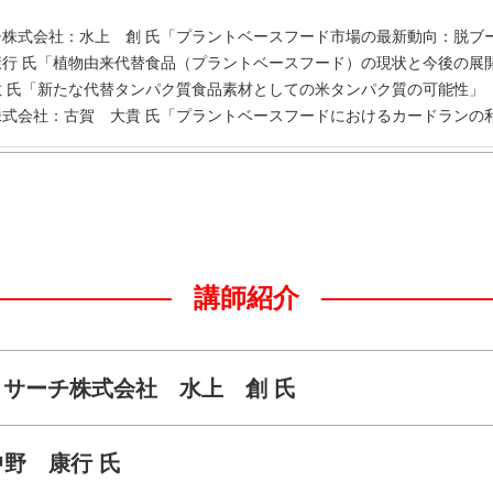
チ株式会社：水上 創 氏「プラントベースフード市場の最新動向：脱ブ
康行 氏「植物由来代替食品（プラントベースフード）の現状と今後の展
敏 氏「新たな代替タンパク質食品素材としての米タンパク質の可能性」
株式会社：古賀 大貴 氏「プラントベースフードにおけるカードランの
講師紹介
リサーチ株式会社 水上 創 氏
野 康行 氏