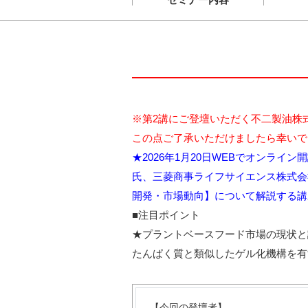
※第2講にご登壇いただく不二製油株
この点ご了承いただけましたら幸いで
★2026年1月20日WEBでオンラ
氏、三菱商事ライフサイエンス株式会
開発・市場動向】について解説する講
■注目ポイント
★プラントベースフード市場の現状と
たんぱく質と類似したゲル化機構を有
【今回の登壇者】