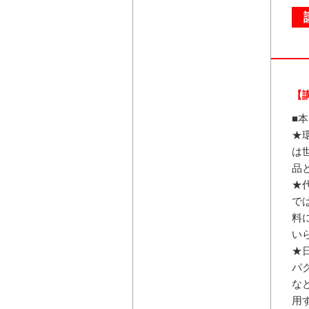
【
■
★
は
品
★
で
料
い
★
パ
な
用