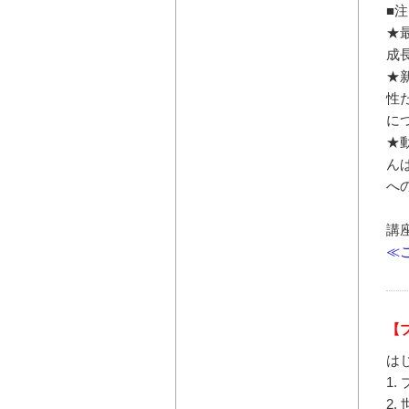
■
★
成
★
性
に
★
ん
へ
講
≪
【
は
1
2.