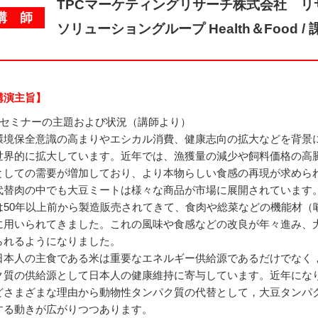
TPCマーケティングリサーチ株式会社 
講 師
ソリューショングループ Health＆Food / 
講演主旨】
本セミナーの主題および状況（講師より）
環境保全意識の高まりやエシカル消費、健康志向の拡大などを背景
世界的に拡大しています。近年では、漁獲量の減少や飼料価格の高
としての需要が増加しており、より本物らしい食感の再現が求めら
代替肉の中でも大豆ミートは様々な商品が市場に展開されています
は50年以上前から製造販売されてきて、食肉や総菜などの機能材（
に用いられてきました。これの風味や食感などの改良が年々進み、
られるようになりました。
日本人の主食である米は重要なエネルギー供給源であるだけでなく
ク質の供給源として日本人の健康維持に寄与しています。近年にな
どさまざまな理由から動物性タンパク質の代替として，大豆タンパ
する動きが広がりつつあります。