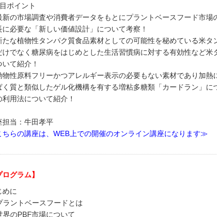
注目ポイント
最新の市場調査や消費者データをもとにプラントベースフード市場
長に必要な「新しい価値設計」について考察！
新たな植物性タンパク質食品素材としての可能性を秘めている米タ
だけでなく糖尿病をはじめとした生活習慣病に対する有効性など米
ついて紹介！
動物性原料フリーかつアレルギー表示の必要もない素材であり加熱
ぱく質と類似したゲル化機構を有する増粘多糖類「カードラン」に
の利用法について紹介！
座担当：牛田孝平
こちらの講座は、WEB上での開催のオンライン講座になります≫
プログラム】
じめに
. プラントベースフードとは
 世界のPBF市場について