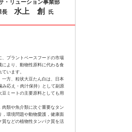
リサ・リューション事業部
水上 創
課長
氏
に、プラントベースフードの市場
騰により、動物性原料に代わる食
れています。
。一方、粒状大豆たん白は、日本
噛み応え・肉汁保持）として副原
大豆ミートの主要原料としても用
，肉類や魚介類に次ぐ重要なタン
り，環境問題や動物愛護，健康面
ク質などの植物性タンパク質を活