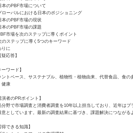
 日本のPBF市場について
. グローバルにおける日本のポジショニング
 日本のPBF市場の現状
 日本のPBF市場の課題
. PBF市場を次のステップに導くポイント
. 次のステップに導く5つのキーワード
わりに
質疑応答】
キーワード】
ラントベース、サステナブル、植物性・植物由来、代替食品、食の
、健康
講演者のPRポイント】
品分野で市場調査と消費者調査を10年以上担当しており、近年はプ
得意としています。最新の調査結果に基づき、課題解決につながる
習得できる知識】