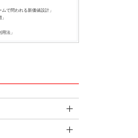
ームで問われる新価値設計」
開」
利用法」