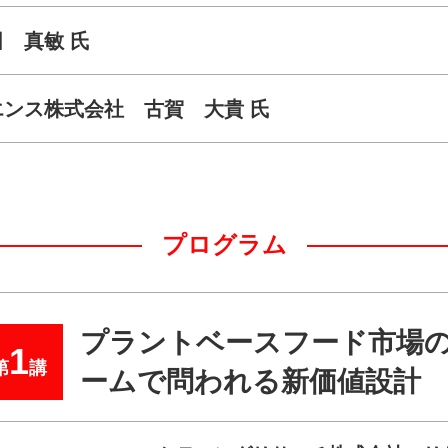
 真敏 氏
ンス株式会社 古賀 大貴 氏
プログラム
プラントベースフード市場
1
第
講
ームで問われる新価値設計