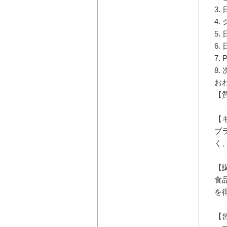
3.
4
5.
6.
7
8
お
【
【
プ
く
【
食
を
【