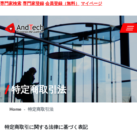
専門家検索
専門家登録
会員登録（無料）
マイページ
SEMINAR
BOOK
CONSULTING
SERVICE
特定商取引法
COMPANY
Home
特定商取引法
Q&A
SITE MAP
特定商取引に関する法律に基づく表記