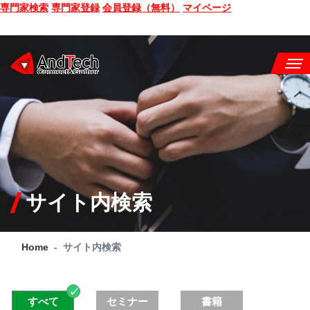
専門家検索
専門家登録
会員登録（無料）
マイページ
SEMINAR
BOOK
CONSULTING
SERVICE
サイト内検索
COMPANY
Home
サイト内検索
Q&A
SITE MAP
すべて
セミナー
書籍