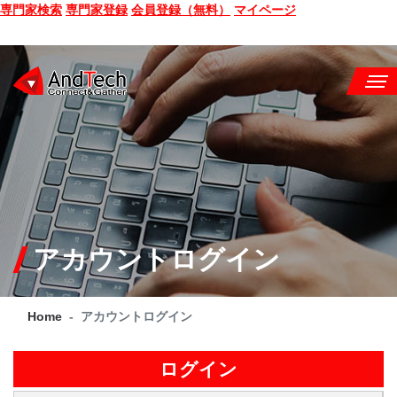
専門家検索
専門家登録
会員登録（無料）
マイページ
SEMINAR
BOOK
CONSULTING
SERVICE
アカウントログイン
COMPANY
Home
アカウントログイン
Q&A
SITE MAP
ログイン