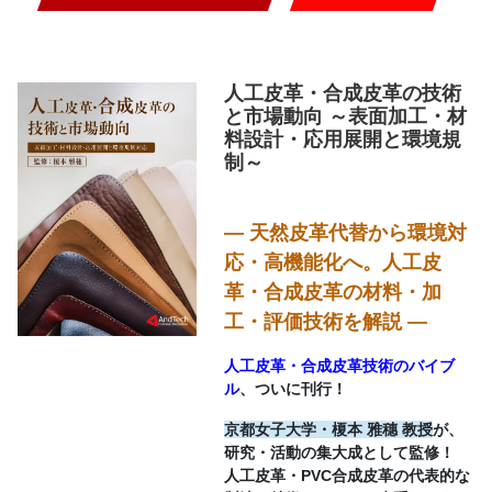
人工皮革・合成皮革の技術
と市場動向 ～表面加工・材
料設計・応用展開と環境規
制～
― 天然皮革代替から環境対
応・高機能化へ。人工皮
革・合成皮革の材料・加
工・評価技術を解説 ―
人工皮革・合成皮革技術のバイブ
ル
、ついに刊行！
京都女子大学・榎本 雅穗 教授
が、
研究・活動の集大成として監修！
人工皮革・PVC合成皮革の代表的な