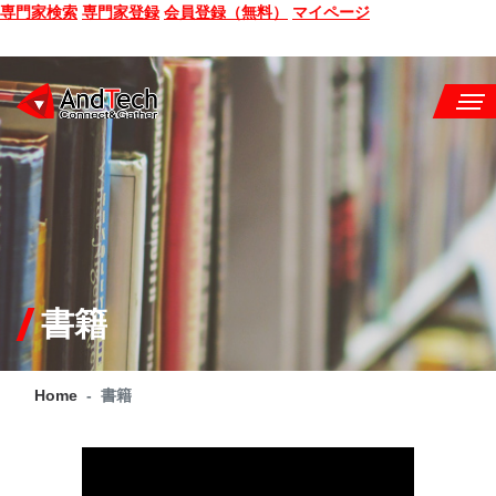
専門家検索
専門家登録
会員登録（無料）
マイページ
SEMINAR
BOOK
CONSULTING
SERVICE
書籍
COMPANY
Home
書籍
Q&A
SITE MAP