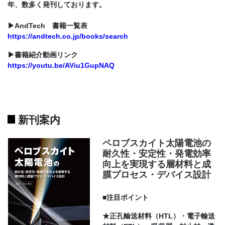
年、数多く発刊しております。
▶AndTech 書籍一覧表
https://andtech.co.jp/books/search
▶書籍紹介動画リンク
https://youtu.be/AViu1GupNAQ
新刊案内
ペロブスカイト太陽電池の
耐久性・安定性・発電効率
向上を実現する層材料と成
膜プロセス・デバイス設計
■注目ポイント
★正孔輸送材料（HTL）・電子輸送