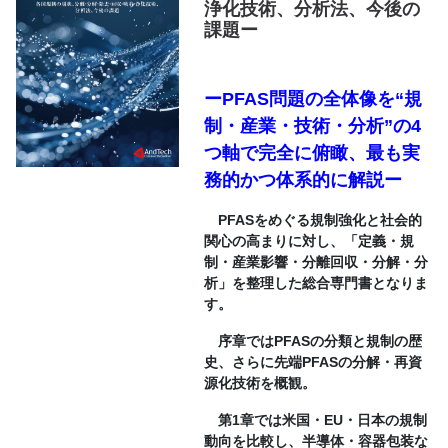
浄化技術、分析法、今後の
課題ー
ーPFAS問題の全体像を“規
制・産業・技術・分析”の4
つ軸で完全に俯瞰、最も実
務的かつ体系的に解説ー
PFASをめぐる規制強化と社会的
関心の高まりに対し、「定義・規
制・産業影響・分離回収・分解・分
析」を整理した総合専門書となりま
す。
序章ではPFASの分類と規制の歴
史、さらに先端PFASの分解・再資
源化技術を概観。
第1章では米国・EU・日本の規制
動向を比較し、半導体・容器包装な