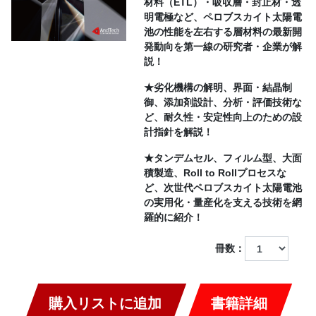
材料（ETL）・吸収層・封止材・透
明電極など、ペロブスカイト太陽電
池の性能を左右する層材料の最新開
発動向を第一線の研究者・企業が解
説！
★劣化機構の解明、界面・結晶制
御、添加剤設計、分析・評価技術な
ど、耐久性・安定性向上のための設
計指針を解説！
★タンデムセル、フィルム型、大面
積製造、Roll to Rollプロセスな
ど、次世代ペロブスカイト太陽電池
の実用化・量産化を支える技術を網
羅的に紹介！
冊数：
購入リストに追加
書籍詳細