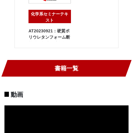
化学系セミナーテキ
スト
AT20230921：硬質ポ
リウレタンフォーム断
熱材の基礎と 高機能化
および関連法令の動向
書籍一覧
動画