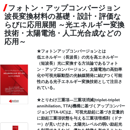
フォトン・アップコンバージョン
CONTACT
波長変換材料の基礎・設計・評価な
らびに応用展開 ～光エネルギー変換
技術・太陽電池・人工光合成などの
応用～
★フォトンアップコンバージョンとは
低エネルギー（長波長）の光を高エネルギー
（短波長）光に変換する方法論であるフォト
ン・アップコンバージョン。太陽電池の高効率
化や可視光駆動型の光触媒開発に結びつく可能
性のある光子エネルギー変換技術として注目さ
れている。
★とりわけ三重項―三重項消滅(triplet-triplet
annihilation, TTA)機構に基づくアップコンバー
ジョン(TTA-UC)は、可視光励起に基づき定量的
に励起三重項状態を与える三重項増感剤（ドナ
ー）が見いだされ、太陽光レベルの弱い励起光