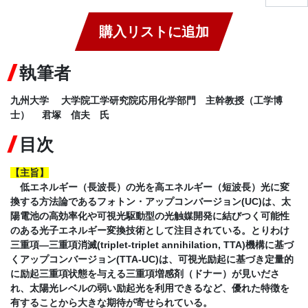
購入リストに追加
執筆者
九州大学 大学院工学研究院応用化学部門 主幹教授（工学博
士） 君塚 信夫 氏
目次
【主旨
】
低エネルギー（長波長）の光を高エネルギー（短波長）光に変
換する方法論であるフォトン・アップコンバージョン(UC)は、太
陽電池の高効率化や可視光駆動型の光触媒開発に結びつく可能性
のある光子エネルギー変換技術として注目されている。とりわけ
三重項―三重項消滅(triplet-triplet annihilation, TTA)機構に基づ
くアップコンバージョン(TTA-UC)は、可視光励起に基づき定量的
に励起三重項状態を与える三重項増感剤（ドナー）が見いださ
れ、太陽光レベルの弱い励起光を利用できるなど、優れた特徴を
有することから大きな期待が寄せられている。