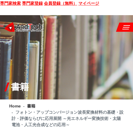
専門家検索
専門家登録
会員登録（無料）
マイページ
SEMINAR
BOOK
CONSULTING
SERVICE
書籍
COMPANY
Home
書籍
Q&A
フォトン・アップコンバージョン波長変換材料の基礎・設
計・評価ならびに応用展開 ～光エネルギー変換技術・太陽
SITE MAP
電池・人工光合成などの応用～