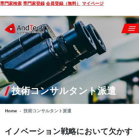
専門家検索
専門家登録
会員登録（無料）
マイページ
SEMINAR
BOOK
CONSULTING
SERVICE
技術コンサルタント派遣
COMPANY
Home
技術コンサルタント派遣
Q&A
SITE MAP
イノベーション戦略において欠かす