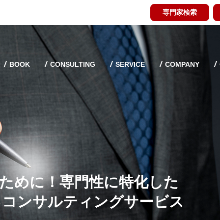
専門家検索
BOOK
CONSULTING
SERVICE
COMPANY
ために！専門性に特化した
ィングの新しい使い方
Techだからこそ
料提供！
るコンサルティングサービス
ミナー（資料作成）】
な専門家を推薦