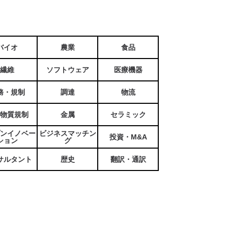
バイオ
農業
食品
繊維
ソフトウェア
医療機器
務・規制
調達
物流
物質規制
金属
セラミック
ンイノベー
ビジネスマッチン
投資・M&A
ション
グ
サルタント
歴史
翻訳・通訳