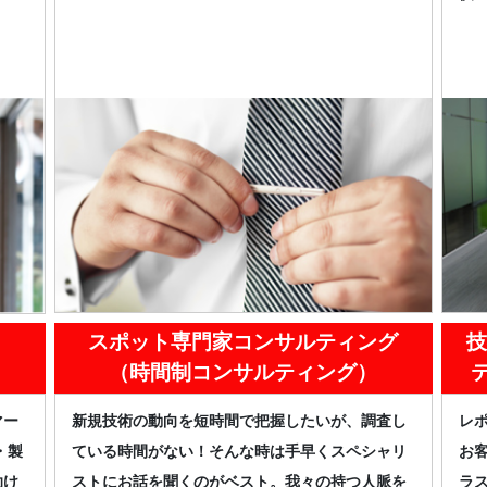
スポット専門家コンサルティング
技
（時間制コンサルティング）
マー
新規技術の動向を短時間で把握したいが、調査し
レ
・製
ている時間がない！そんな時は手早くスペシャリ
お
助け
ストにお話を聞くのがベスト。我々の持つ人脈を
ラ