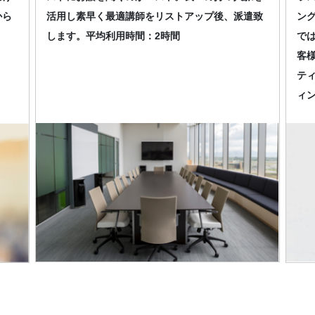
から
活用し素早く最適講師をリストアップ後、派遣致
ン
します。平均利用時間：2時間
で
客
テ
ィ