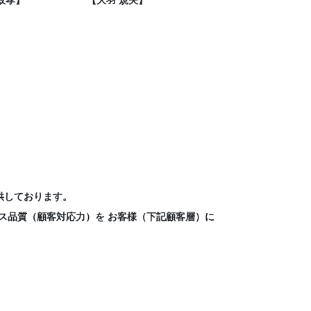
政孝】
【大羽 規夫】
【今井 隆之】
供しております。
ス品質（顧客対応力）を お客様（下記顧客層）に