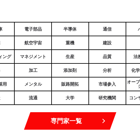
車
電子部品
半導体
通信
宅
航空宇宙
重機
建設
ィング
マネジメント
生産
品質
法
形
加工
添加剤
分析
化学
オープ
採用
メンタル
販路開拓
市場参入
社
流通
大学
研究機関
コン
専門家一覧