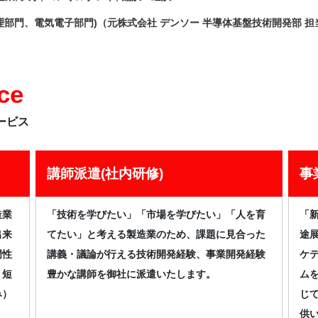
理部門、電気電子部門)（元株式会社 デンソー 半導体基盤技術開発部 担
ce
ービス
講師派遣(社内研修)
事
造業
「技術を学びたい」「市場を学びたい」「人を育
「
出来
てたい」と考える製造業のため、課題に見合った
途
門性
講義・議論が行える技術開発経験、事業開発経験
ケ
。短
豊かな講師を御社に派遣いたします。
ム
み）
じ
供