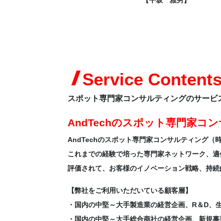
元】
【野村 和宏】
【平坂 雅男】
Service Content
スポット専門家コンサルティングのサービ
AndTechのスポット専門家コ
AndTechのスポット専門家コンサルティング
これまでの経験で培った専門家ネットワーク、適
評価されて、お客様のイノベーション戦略、持続
【弊社をご利用いただいている顧客層】
・国内の中堅～大手製造業の経営企画、R＆D、
・国内の中堅～大手総合商社の経営企画、新規事