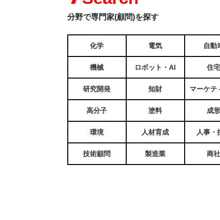
分野で専門家(顧問)を探す
化学
電気
自動
機械
ロボット・AI
住
研究開発
知財
マーケテ
高分子
塗料
成
環境
人材育成
人事・
技術顧問
製造業
商