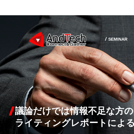
SEMINAR
早朝・夜間に時間対応！
議論だけでは情報不足な方の
スポット専門家コンサルテ
技術のニッチに精通したAnd
英語によるコンサル対応と資
ライティングレポートによ
【課題解決型カスタマイズセ
可能な顧客満足度の高い適任