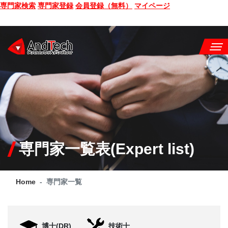
専門家検索
専門家登録
会員登録（無料）
マイページ
SEMINAR
BOOK
CONSULTING
SERVICE
専門家一覧表(Expert list)
COMPANY
Home
専門家一覧
Q&A
SITE MAP
博士(DR)
技術士