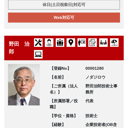
休日(土日祝祭日)対応可
Web対応可
野田 治
郎
【登録No】
00001280
【名前】
ノダジロウ
【ご所属（法人
野田治郎技術士事
名）】
務所
【所属部署／役
代表
職】
【学位・資格】
技術士
【経験】
企業技術者(OB含