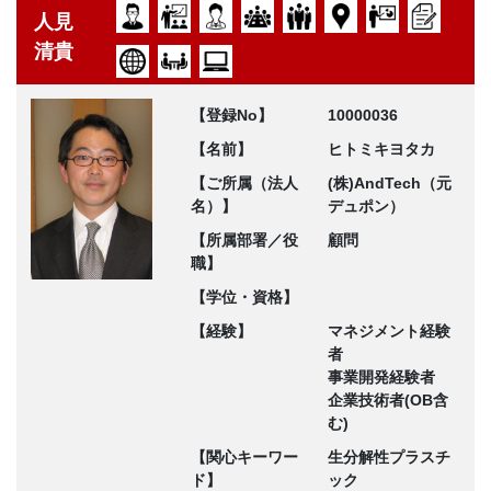
人見
清貴
【登録No】
10000036
【名前】
ヒトミキヨタカ
【ご所属（法人
(株)AndTech（元
名）】
デュポン）
【所属部署／役
顧問
職】
【学位・資格】
【経験】
マネジメント経験
者
事業開発経験者
企業技術者(OB含
む)
【関心キーワー
生分解性プラスチ
ド】
ック