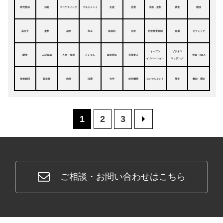
研究開発
知財
マーケティング
マネジメント
生産
品質
法務・規制
調達
物流
高分子
塗料
成形
加工
添加剤
分析
化学物質規制
金属
セラミック
オープン
ビジネス
環境
人材育成
人事・採用
メンタル
販路開拓
市場参入
投資・M&A
イノベーション
マッチング
技術顧問
製造業
商社
流通
大学
研究機関
コンサルタント
歴史
翻訳・通訳
1
2
3
>
ご相談・お問い合わせはこちら