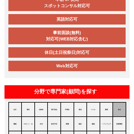
スポットコンサル対応可
英語対応可
事前面談(無料)
対応可(WEB対応含む)
休日(土日祝祭日)対応可
Web対応可
分野で専門家(顧問)を探す
化学
電気
自動車
電子部品
半導体
通信
バイオ
農業
食品
機械
ロボット・AI
住宅
航空宇宙
重機
建設
繊維
ソフトウェア
医療機器