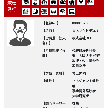
兼松
秀行
【登録No】
00001028
【名前】
カネマツヒデユキ
【ご所属（法人
株式会社BEL
名）】
【所属部署／役
代表取締役社長
職】
兼 大阪大学 特任
教授 / 名古屋大学
客員教授
【学位・資格】
博士(DR)
【経験】
マネジメント経験
者
事業開発経験者
大学研究者
【関心キーワー
抗菌