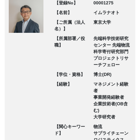
【登録No】
00001275
【名前】
イムラナオト
【ご所属（法人
東京大学
名）】
【所属部署／役
先端科学技術研究
職】
センター 先端物流
科学寄付研究部門
プロジェクトリサ
ーチフェロー
【学位・資格】
博士(DR)
【経験】
マネジメント経験
者
事業開発経験者
企業技術者(OB含
む)
大学研究者
【関心キーワー
物流
ド】
サプライチェーン
ロジスティクス