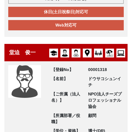
休日(土日祝祭日)対応可
Web対応可
堂迫 俊一
【登録No】
00001318
【名前】
ドウサコシュンイ
チ
【ご所属（法人
NPO法人チーズプ
名）】
ロフェッショナル
協会
【所属部署／役
顧問
職】
【学位・資格】
博士(DR)