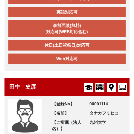
英語対応可
事前面談(無料)
対応可(WEB対応含む)
休日(土日祝祭日)対応可
Web対応可
田中 史彦
【登録No】
00001114
【名前】
タナカフミヒコ
【ご所属（法人
九州大学
名）】