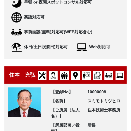
早朝 or 夜間スポットコンサル対応可
英語対応可
事前面談(無料)対応可(WEB対応含む)
休日(土日祝祭日)対応可
Web対応可
住本 充弘
【登録No】
10000008
【名前】
スミモトミツヒロ
【ご所属（法人
住本技術士事務所
名）】
【所属部署／役
所長