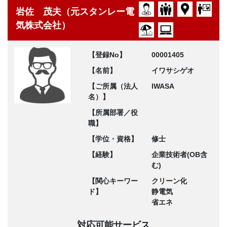
岩佐 茂夫（元スタンレー電
気株式会社）
【登録No】
00001405
【名前】
イワサシゲオ
【ご所属（法人
IWASA
名）】
【所属部署／役
職】
【学位・資格】
修士
【経験】
企業技術者(OB含
む)
【関心キーワー
クリーン化
ド】
静電気
省エネ
対応可能サービス