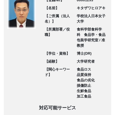
【名前】
キタザワヒロアキ
【ご所属（法人
学校法人日本女子
名）】
大学
【所属部署／役
食科学部食科学
職】
科 食品学・食品
包装学研究室 / 准
教授
【学位・資格】
博士(DR)
【経験】
大学研究者
【関心キーワー
食品ロス
ド】
品質保持
食品の劣化
損傷防止
生鮮食品
加工食品
対応可能サービス