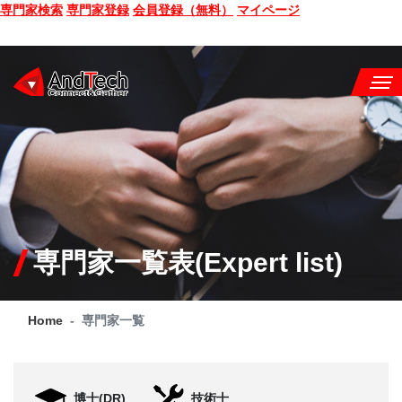
専門家検索
専門家登録
会員登録（無料）
マイページ
SEMINAR
BOOK
CONSULTING
SERVICE
専門家一覧表(Expert list)
COMPANY
Home
専門家一覧
Q&A
SITE MAP
博士(DR)
技術士