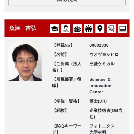
魚津 吉弘
【登録No】
00001336
【名前】
ウオヅヨシヒロ
【ご所属（法人
三菱ケミカル
名）】
【所属部署／役
Science ＆
職】
Innovation
Center
【学位・資格】
博士(DR)
【経験】
企業技術者(OB含
む)
【関心キーワー
フォトニクス
ド】
光学材料