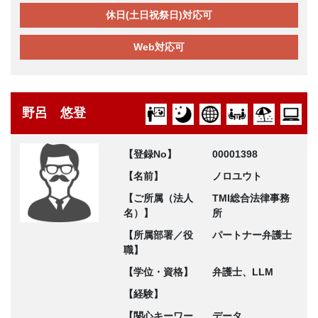
休日(土日祝祭日)対応可
Web対応可
野呂 悠登
【登録No】
00001398
【名前】
ノロユウト
【ご所属（法人
TMI総合法律事務
名）】
所
【所属部署／役
パートナー弁護士
職】
【学位・資格】
弁護士、LLM
【経験】
【関心キーワー
データ