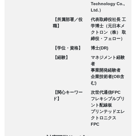
Technology Co.,
Ltd.）
【所属部署／役
代表取締役社長 工
職】
学博士（元日本メ
クトロン（株） 取
締役・フェロー）
【学位・資格】
博士(DR)
【経験】
マネジメント経験
者
事業開発経験者
企業技術者(OB含
む)
【関心キーワー
次世代通信FPC
ド】
フレキシブルプリ
ント配線板
プリンテッドエレ
クトロニクス
FPC