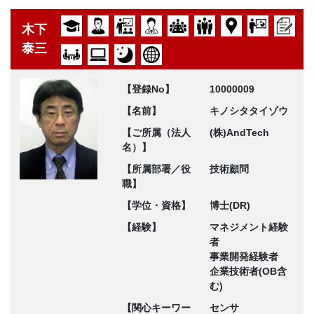
木下
泰三
【登録No】
10000009
【名前】
キノシタタイゾウ
【ご所属（法人
(株)AndTech
名）】
【所属部署／役
技術顧問
職】
【学位・資格】
博士(DR)
【経験】
マネジメント経験
者
事業開発経験者
企業技術者(OB含
む)
【関心キーワー
センサ