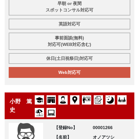
早朝 or 夜間
スポットコンサル対応可
英語対応可
事前面談(無料)
対応可(WEB対応含む)
休日(土日祝祭日)対応可
Web対応可
小野 篤
史
【登録No】
00001266
【名前】
オノアツシ