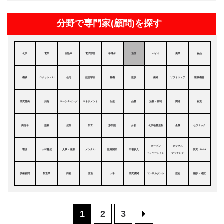
分野で専門家(顧問)を探す
化学
電気
自動車
電子部品
半導体
通信
バイオ
農業
食品
機械
ロボット・AI
住宅
航空宇宙
重機
建設
繊維
ソフトウェア
医療機器
研究開発
知財
マーケティング
マネジメント
生産
品質
法務・規制
調達
物流
高分子
塗料
成形
加工
添加剤
分析
化学物質規制
金属
セラミック
オープン
ビジネス
環境
人材育成
人事・採用
メンタル
販路開拓
市場参入
投資・M&A
イノベーション
マッチング
技術顧問
製造業
商社
流通
大学
研究機関
コンサルタント
歴史
翻訳・通訳
1
2
3
>