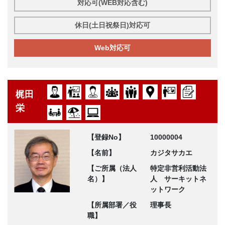
対応可(WEB対応含む)
休日(土日祝祭日)対応可
Web対応可
梶田
栄
【登録No】
10000004
【名前】
カジタサカエ
【ご所属（法人
特定非営利活動法
名）】
人 サーキットネ
ットワーク
【所属部署／役
理事長
職】