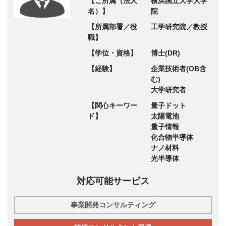
【ご所属（法人
横浜国立大学大学
名）】
院
【所属部署／役
工学研究院／教授
職】
【学位・資格】
博士(DR)
【経験】
企業技術者(OB含
む)
大学研究者
【関心キーワー
量子ドット
ド】
太陽電池
量子情報
化合物半導体
ナノ材料
光半導体
対応可能サービス
事業開発コンサルティング