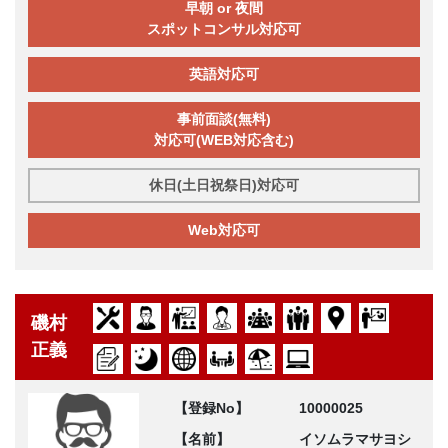
早朝 or 夜間
スポットコンサル対応可
英語対応可
事前面談(無料)
対応可(WEB対応含む)
休日(土日祝祭日)対応可
Web対応可
磯村
正義
【登録No】
10000025
【名前】
イソムラマサヨシ