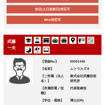
休日(土日祝祭日)対応可
Web対応可
武藤
一夫
【登録No】
00001446
【名前】
ムトウカズオ
【ご所属（法人
株式会社武藤技術
名）】
研究所
【所属部署／役
代表取締役
職】
【学位・資格】
博士(DR)