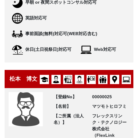
早朝 or 夜間スポットコンサル対応可
英語対応可
事前面談(無料)対応可(WEB対応含む)
休日(土日祝祭日)対応可
Web対応可
松本 博文
【登録No】
00000025
【名前】
マツモトヒロフミ
【ご所属（法人
フレックスリン
名）】
ク・テクノロジー
株式会社
（FlexLink