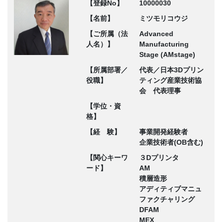
【登録No】
10000030
【名前】
ミツモリコウジ
【ご所属（法
Advanced
人名）】
Manufacturing
Stage (AMstage)
【所属部署／
代表／日本3Dプリン
役職】
ティング産業技術協
会 代表理事
【学位・資
格】
【経 験】
事業開発経験者
企業技術者(OB含む)
【関心キーワ
３Dプリンタ
ード】
AM
積層造形
アディティブマニュ
ファクチャリング
DFAM
MEX