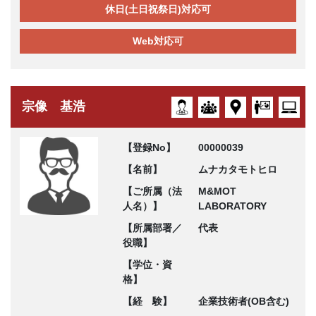
休日(土日祝祭日)対応可
Web対応可
宗像 基浩
【登録No】
00000039
【名前】
ムナカタモトヒロ
【ご所属（法
M&MOT
人名）】
LABORATORY
【所属部署／
代表
役職】
【学位・資
格】
【経 験】
企業技術者(OB含む)