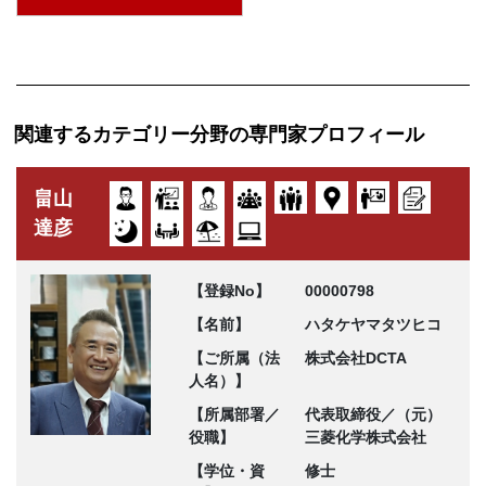
関連するカテゴリー分野の専門家プロフィール
畠山
達彦
【登録No】
00000798
【名前】
ハタケヤマタツヒコ
【ご所属（法
株式会社DCTA
人名）】
【所属部署／
代表取締役／（元）
役職】
三菱化学株式会社
【学位・資
修士