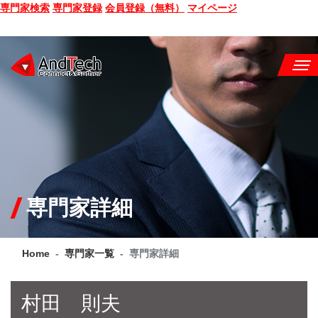
専門家検索
専門家登録
会員登録（無料）
マイページ
SEMINAR
BOOK
CONSULTING
SERVICE
専門家詳細
COMPANY
Home
専門家一覧
専門家詳細
Q&A
SITE MAP
村田 則夫