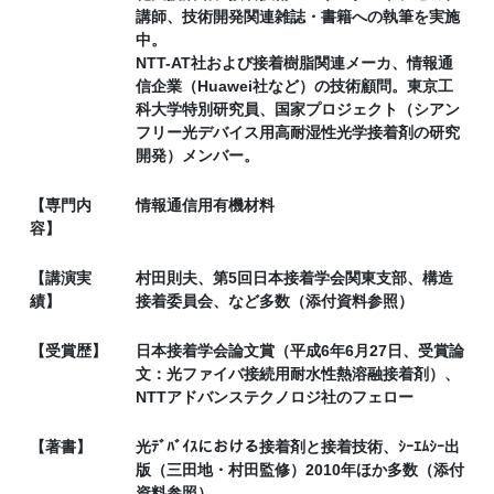
講師、技術開発関連雑誌・書籍への執筆を実施
中。
NTT-AT社および接着樹脂関連メーカ、情報通
信企業（Huawei社など）の技術顧問。東京工
科大学特別研究員、国家プロジェクト（シアン
フリー光デバイス用高耐湿性光学接着剤の研究
開発）メンバー。
【専門内
情報通信用有機材料
容】
【講演実
村田則夫、第5回日本接着学会関東支部、構造
績】
接着委員会、など多数（添付資料参照）
【受賞歴】
日本接着学会論文賞（平成6年6月27日、受賞論
文：光ファイバ接続用耐水性熱溶融接着剤）、
NTTアドバンステクノロジ社のフェロー
【著書】
光ﾃﾞﾊﾞｲｽにおける接着剤と接着技術、ｼｰｴﾑｼｰ出
版（三田地・村田監修）2010年ほか多数（添付
資料参照）