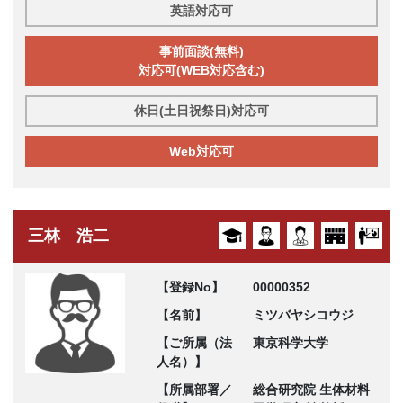
英語対応可
事前面談(無料)
対応可(WEB対応含む)
休日(土日祝祭日)対応可
Web対応可
三林 浩二
【登録No】
00000352
【名前】
ミツバヤシコウジ
【ご所属（法
東京科学大学
人名）】
【所属部署／
総合研究院 生体材料