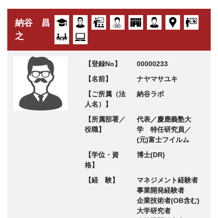
納谷 昌
之
【登録No】
00000233
【名前】
ナヤマサユキ
【ご所属（法
納谷ラボ
人名）】
【所属部署／
代表／慶應義塾大
役職】
学 特任研究員／
(元)富士フイルム
【学位・資
博士(DR)
格】
【経 験】
マネジメント経験者
事業開発経験者
企業技術者(OB含む)
大学研究者