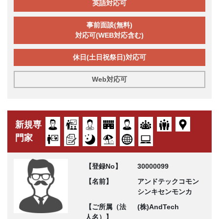
英語対応可
事前面談(無料)
対応可(WEB対応含む)
休日(土日祝祭日)対応可
Web対応可
新規専
門家
【登録No】
30000099
【名前】
アンドテックコモン
シンキセンモンカ
【ご所属（法
(株)AndTech
人名）】