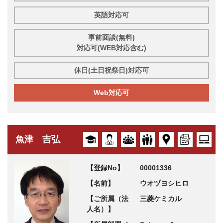
英語対応可
事前面談(無料)
対応可(WEB対応含む)
休日(土日祝祭日)対応可
Web対応可
魚津 吉弘
【登録No】
00001336
【名前】
ウオヅヨシヒロ
【ご所属（法
三菱ケミカル
人名）】