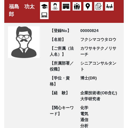
福島 功太
郎
【登録No】
00000824
【名前】
フクシマコウタロウ
【ご所属（法
カワサキテクノリサ
人名）】
ーチ
【所属部署／
シニアコンサルタン
役職】
ト
【学位・資
博士(DR)
格】
【経 験】
企業技術者(OB含む)
大学研究者
【関心キーワ
化学
ード】
電気
通信
分析