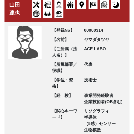
山田
達也
【登録No】
00000314
【名前】
ヤマダタツヤ
【ご所属（法
ACE LABO.
人名）】
【所属部署／
代表
役職】
【学位・資
技術士
格】
【経 験】
事業開発経験者
企業技術者(OB含む)
【関心キーワ
リソグラフィ
ード】
半導体
（5感）センサー
生物模倣