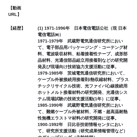
【動画
URL】
【経歴】
(1) 1971-1996年 日本電信電話公社（現 日本
電信電話㈱）
1971-1979年 武蔵野電気通信研究所におい
て、電子部品用パッケージング・コーテング材
料、電波吸収材料、粘着接着性テープ、成形部
品材料、光通信部品組立用接着剤などの研究開
発及び現場向け技術協力支援活動に従事。
1979-1985年 茨城電気通信研究所において、
ケーブル外被接続用接着剤/熱収縮材料、プラス
チックリサイクル技術、光ファイバ心線接続用
ホットメルト接着材料の研究開発、光通信シス
テム現場試験の技術支援活動(1年）に従事。
1985-1990年 武蔵野電気通信研究所におい
て、難燃ケーブル外被材料、不燃・超高温耐熱
性無機エラストマ材料の研究開発に従事。
1900-1992年 日比谷技術情報センタにおい
て、研究所支援活動（研究成果情報管理など）