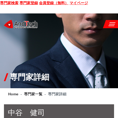
専門家検索
専門家登録
会員登録（無料）
マイページ
SEMINAR
BOOK
CONSULTING
SERVICE
専門家詳細
COMPANY
Home
専門家一覧
専門家詳細
Q&A
SITE MAP
中谷 健司