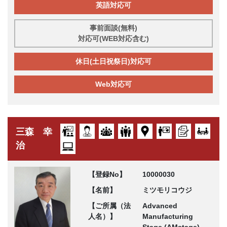
英語対応可
事前面談(無料)
対応可(WEB対応含む)
休日(土日祝祭日)対応可
Web対応可
三森 幸
治
【登録No】
10000030
【名前】
ミツモリコウジ
【ご所属（法
Advanced
人名）】
Manufacturing