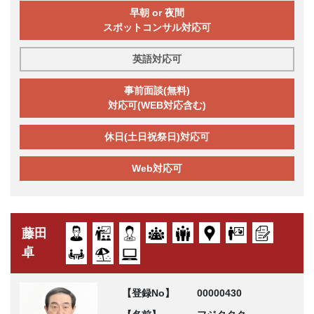
早朝 or 夜間
スポットコンサル対応可
英語対応可
事前面談(無料)
対応可(WEB対応含む)
休日(土日祝祭日)対応可
Web対応可
藤田
卓
【登録No】
00000430