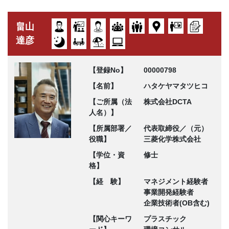
畠山
達彦
【登録No】
00000798
【名前】
ハタケヤマタツヒコ
【ご所属（法
株式会社DCTA
人名）】
【所属部署／
代表取締役／（元）
役職】
三菱化学株式会社
【学位・資
修士
格】
【経 験】
マネジメント経験者
事業開発経験者
企業技術者(OB含む)
【関心キーワ
プラスチック