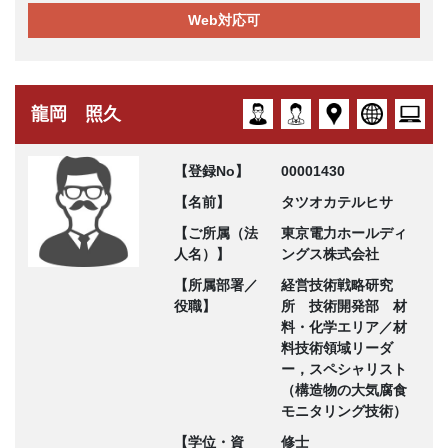
Web対応可
龍岡 照久
【登録No】
00001430
【名前】
タツオカテルヒサ
【ご所属（法
東京電力ホールディ
人名）】
ングス株式会社
【所属部署／
経営技術戦略研究
役職】
所 技術開発部 材
料・化学エリア／材
料技術領域リーダ
ー，スペシャリスト
（構造物の大気腐食
モニタリング技術）
【学位・資
修士