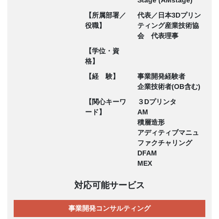
Stage (AMstage)
【所属部署／
代表／日本3Dプリン
役職】
ティング産業技術協
会 代表理事
【学位・資
格】
【経 験】
事業開発経験者
企業技術者(OB含む)
【関心キーワ
３Dプリンタ
ード】
AM
積層造形
アディティブマニュ
ファクチャリング
DFAM
MEX
対応可能サービス
事業開発コンサルティング