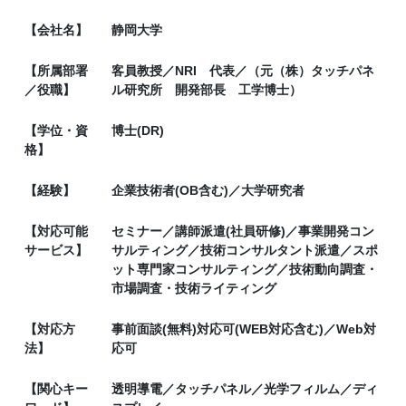
【会社名】
静岡大学
【所属部署
客員教授／NRI 代表／（元（株）タッチパネ
／役職】
ル研究所 開発部長 工学博士）
【学位・資
博士(DR)
格】
【経験】
企業技術者(OB含む)／大学研究者
【対応可能
セミナー／講師派遣(社員研修)／事業開発コン
サービス】
サルティング／技術コンサルタント派遣／スポ
ット専門家コンサルティング／技術動向調査・
市場調査・技術ライティング
【対応方
事前面談(無料)対応可(WEB対応含む)／Web対
法】
応可
【関心キー
透明導電／タッチパネル／光学フィルム／ディ