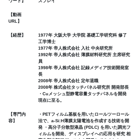
ワード】
スプレイ
【動画
URL】
【経歴】
1977年 大阪大学 大学院 基礎工学研究科 修了
工学博士
1977年 帝人株式会社 入社 中央研究所
1992年 帝人株式会社 薄膜材料研究所 主席研究
員
1998年 帝人株式会社 記録メディア技術開発室
長
2008年 帝人株式会社 定年退職
2008年 株式会社タッチパネル研究所 開発部長
・Cuメッシュ型静電容量タッチパネルを開発
現在に至る。
【専門内
・PETフィルム基板を用いたロールツーロール
容】
法で、a-Si:H薄膜太陽電池を作成する技術を開
発 ・高分子分散型液晶 (PDLC) を用いた調光フ
ィルムを開発、ディスプレイへの応用を研究 相