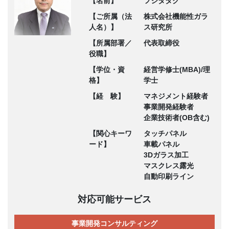
【名前】
フジタタク
【ご所属（法
株式会社機能性ガラ
人名）】
ス研究所
【所属部署／
代表取締役
役職】
【学位・資
経営学修士(MBA)/理
格】
学士
【経 験】
マネジメント経験者
事業開発経験者
企業技術者(OB含む)
【関心キーワ
タッチパネル
ード】
車載パネル
3Dガラス加工
マスクレス露光
自動印刷ライン
対応可能サービス
事業開発コンサルティング