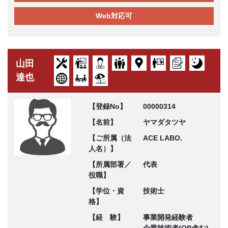
Web対応可
山田
達也
【登録No】
00000314
【名前】
ヤマダタツヤ
【ご所属（法
ACE LABO.
人名）】
【所属部署／
代表
役職】
【学位・資
技術士
格】
【経 験】
事業開発経験者