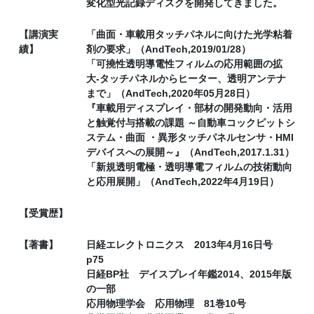
変化型光記録ディスクを開発してきました。
【講演実
「曲面・車載用タッチパネルに向けた光学粘着
績】
剤の要求」（AndTech,2019/01/28）
「可撓性透明導電性フィルムの応用範囲の拡
大-タッチパネルからヒーター、透明アンテナ
まで」（AndTech,2020年05月28日）
『車載用ディスプレイ・部材の開発動向・活用
と触覚付与搭載の課題 ～自動車コックピットシ
ステム・曲面 ・異形タッチパネルセンサ・HMI
デバイスへの展開～』（AndTech,2017.1.31）
「新規透明電極・透明導電フィルムの技術動向
と応用展開」（AndTech,2022年4月19日）
【受賞歴】
【著書】
日経エレクトロニクス 2013年4月16日号
p75
日経BP社 デイスプレイ年鑑2014、2015年版
の一部
応用物理学会 応用物理 81巻10号