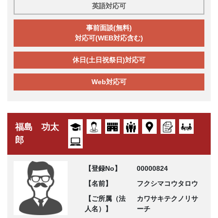
英語対応可
事前面談(無料)
対応可(WEB対応含む)
休日(土日祝祭日)対応可
Web対応可
福島 功太
郎
【登録No】
00000824
【名前】
フクシマコウタロウ
【ご所属（法
カワサキテクノリサ
人名）】
ーチ