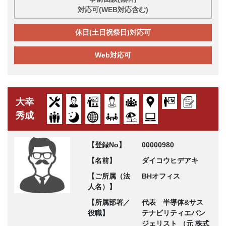
対応可(WEB対応含む)
休日(土日祝祭日)対応可
Web対応可
大幸
秀成
【登録No】
00000980
【名前】
ダイコウヒデアキ
【ご所属（法
BHオフィス
人名）】
【所属部署／
代表 半導体&サス
役職】
テナビリティエバン
ジェリスト （元 株式