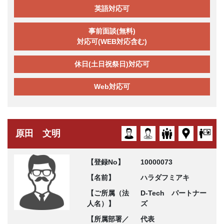
英語対応可
事前面談(無料)
対応可(WEB対応含む)
休日(土日祝祭日)対応可
Web対応可
原田 文明
【登録No】
10000073
【名前】
ハラダフミアキ
【ご所属（法
D-Tech パートナー
人名）】
ズ
【所属部署／
代表