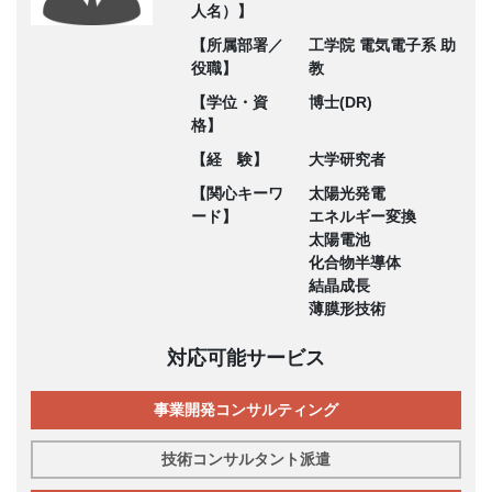
人名）】
【所属部署／
工学院 電気電子系 助
役職】
教
【学位・資
博士(DR)
格】
【経 験】
大学研究者
【関心キーワ
太陽光発電
ード】
エネルギー変換
太陽電池
化合物半導体
結晶成長
薄膜形技術
対応可能サービス
事業開発コンサルティング
技術コンサルタント派遣