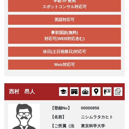
早朝 or 夜間
スポットコンサル対応可
英語対応可
事前面談(無料)
対応可(WEB対応含む)
休日(土日祝祭日)対応可
Web対応可
西村 昂人
【登録No】
00000856
【名前】
ニシムラタカヒト
【ご所属（法
東京科学大学