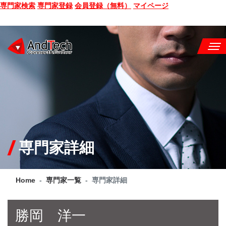
専門家検索
専門家登録
会員登録（無料）
マイページ
SEMINAR
BOOK
CONSULTING
SERVICE
専門家詳細
COMPANY
Home
専門家一覧
専門家詳細
Q&A
SITE MAP
勝岡 洋一