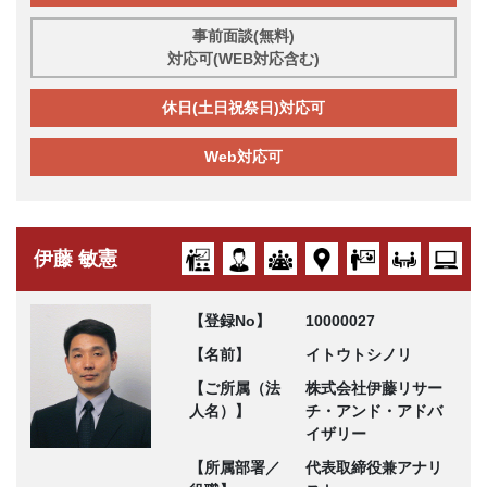
事前面談(無料)
対応可(WEB対応含む)
休日(土日祝祭日)対応可
Web対応可
伊藤 敏憲
【登録No】
10000027
【名前】
イトウトシノリ
【ご所属（法
株式会社伊藤リサー
人名）】
チ・アンド・アドバ
イザリー
【所属部署／
代表取締役兼アナリ