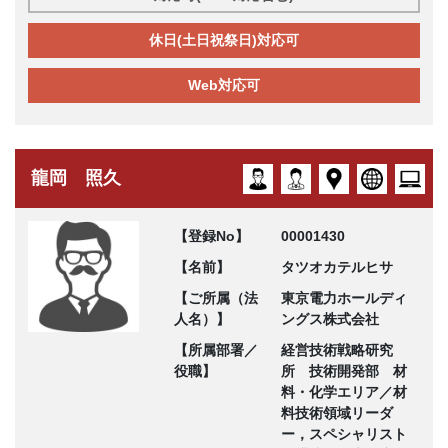
休日(土日祝祭日)対応可
Web対応可
龍岡 照久
【登録No】
00001430
【名前】
タツオカテルヒサ
【ご所属（法
東京電力ホールディ
人名）】
ングス株式会社
【所属部署／
経営技術戦略研究
役職】
所 技術開発部 材
料・化学エリア／材
料技術領域リーダ
ー，スペシャリスト