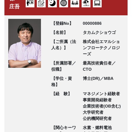
庄吾
【登録No】
00000886
【名前】
タカムクショウゴ
【ご所属（法
株式会社エマルショ
人名）】
ンフローテクノロジ
ーズ
【所属部署／
最高技術責任者／
役職】
CTO
【学位・資
博士(DR)／MBA
格】
【経 験】
マネジメント経験者
事業開発経験者
企業技術者(OB含む)
大学研究者
公的機関研究者
【関心キーワ
水素・燃料電池