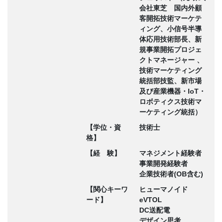
会社東芝 国内外顧
客開拓技術マーケテ
ィング、小信号半導
体応用技術部長、新
規事業開拓プロジェ
クトマネージャー 、
技術マーケティング
統括部技監、新市場
及び産業機器・IoT・
ロボティクス技術マ
ーケティング統括）
【学位・資
技術士
格】
【経 験】
マネジメント経験者
事業開発経験者
企業技術者(OB含む)
【関心キーワ
ヒューマノイド
ード】
eVTOL
DC送配電
デザイン思考