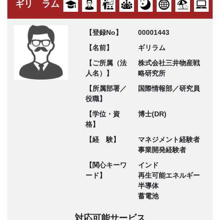
ギリ ラム
【登録No】
00001443
【名前】
ギリラム
【ご所属（法
株式会社三井物産戦
人名）】
略研究所
【所属部署／
国際情報部／研究員
役職】
【学位・資
博士(DR)
格】
【経 験】
マネジメント経験者
事業開発経験者
【関心キーワ
インド
ード】
再生可能エネルギー
半導体
蓄電池
対応可能サービス