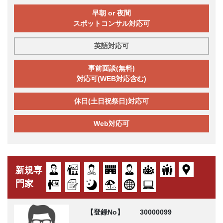
早朝 or 夜間
スポットコンサル対応可
英語対応可
事前面談(無料)
対応可(WEB対応含む)
休日(土日祝祭日)対応可
Web対応可
新規専
門家
【登録No】
30000099