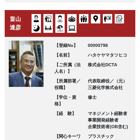
畠山
達彦
【登録No】
00000798
【名前】
ハタケヤマタツヒコ
【ご所属（法
株式会社DCTA
人名）】
【所属部署／
代表取締役／（元）
役職】
三菱化学株式会社
【学位・資
修士
格】
【経 験】
マネジメント経験者
事業開発経験者
企業技術者(OB含む)
【関心キーワ
プラスチック