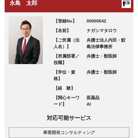
永島 太郎
【登録No】
00000642
【名前】
ナガシマタロウ
【ご所属（法
弁護士法人内田・鮫
人名）】
島法律事務所
【所属部署／
弁護士・獣医師
役職】
【学位・資
弁護士・獣医師
格】
【経 験】
【関心キーワ
医薬品
ード】
AI
対応可能サービス
事業開発コンサルティング