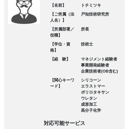
【名前】
トチミツキ
【ご所属（法
戸知技術研究所
人名）】
【所属部署／
所長
役職】
【学位・資
技術士
格】
【経 験】
マネジメント経験者
事業開発経験者
企業技術者(OB含む)
【関心キーワ
シリコーン
ード】
エラストマー
ポリロタキサン
ウレタン
成形加工
高分子化学
対応可能サービス