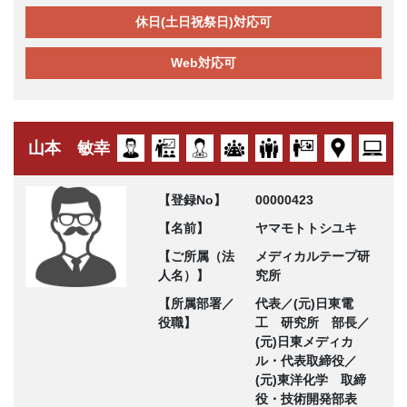
休日(土日祝祭日)対応可
Web対応可
山本 敏幸
【登録No】
00000423
【名前】
ヤマモトトシユキ
【ご所属（法
メディカルテープ研
人名）】
究所
【所属部署／
代表／(元)日東電
役職】
工 研究所 部長／
(元)日東メディカ
ル・代表取締役／
(元)東洋化学 取締
役・技術開発部表