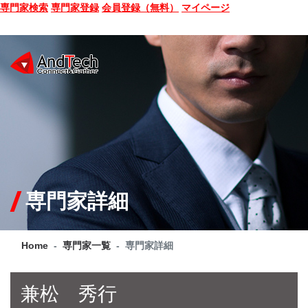
専門家検索
専門家登録
会員登録（無料）
マイページ
SEMINAR
BOOK
CONSULTING
SERVICE
専門家詳細
COMPANY
Home
専門家一覧
専門家詳細
Q&A
SITE MAP
兼松 秀行