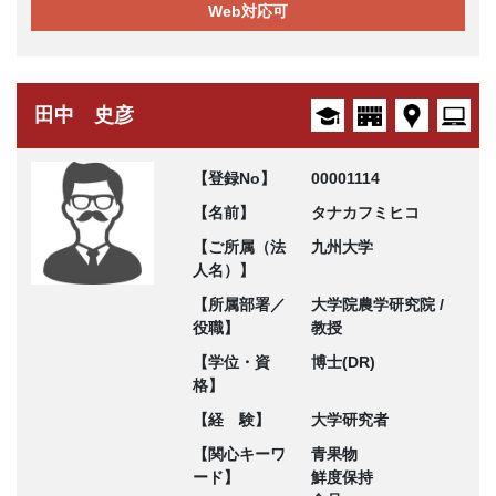
Web対応可
田中 史彦
【登録No】
00001114
【名前】
タナカフミヒコ
【ご所属（法
九州大学
人名）】
【所属部署／
大学院農学研究院 /
役職】
教授
【学位・資
博士(DR)
格】
【経 験】
大学研究者
【関心キーワ
青果物
ード】
鮮度保持