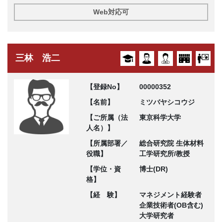
Web対応可
三林 浩二
【登録No】
00000352
【名前】
ミツバヤシコウジ
【ご所属（法
東京科学大学
人名）】
【所属部署／
総合研究院 生体材料
役職】
工学研究所/教授
【学位・資
博士(DR)
格】
【経 験】
マネジメント経験者
企業技術者(OB含む)
大学研究者