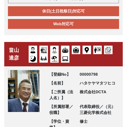
休日(土日祝祭日)対応可
Web対応可
畠山
達彦
【登録No】
00000798
【名前】
ハタケヤマタツヒコ
【ご所属（法
株式会社DCTA
人名）】
【所属部署／
代表取締役／（元）
役職】
三菱化学株式会社
【学位・資
修士