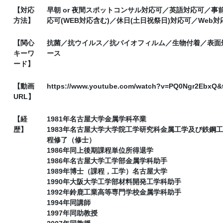
【対応
早朝 or 夜間スポットコンサル対応可／英語対応可／事前
方法】
応可(WEB対応含む)／休日(土日祝祭日)対応可／Web対
【関心
抗菌／抗ウイルス／抗バイオフィルム／生物付着／表面
キーワ
ース
ード】
【動画
https://www.youtube.com/watch?v=PQ0Ngr2EbxQ&
URL】
【経
1981年名古屋大学金属学科卒業
歴】
1983年名古屋大学大学院工学研究科金属工学及び鉄鋼
程修了（修士）
1986年同上後期課程単位所得退学
1986年名古屋大学工学部金属学科助手
1989年博士（課程，工学）名古屋大学
1990年大阪大学工学部材料開発工学科助手
1992年鈴鹿工業高等専門学校金属学科助手
1994年同講師
1997年同助教授