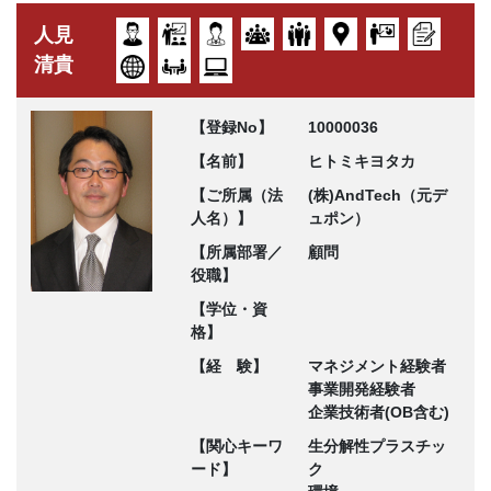
人見
清貴
【登録No】
10000036
【名前】
ヒトミキヨタカ
【ご所属（法
(株)AndTech（元デ
人名）】
ュポン）
【所属部署／
顧問
役職】
【学位・資
格】
【経 験】
マネジメント経験者
事業開発経験者
企業技術者(OB含む)
【関心キーワ
生分解性プラスチッ
ード】
ク