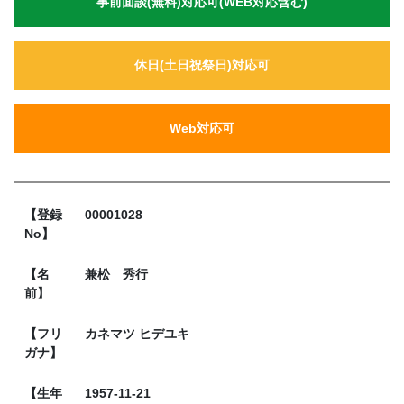
事前面談(無料)対応可(WEB対応含む)
休日(土日祝祭日)対応可
Web対応可
【登録
00001028
No】
【名
兼松 秀行
前】
【フリ
カネマツ ヒデユキ
ガナ】
【生年
1957-11-21