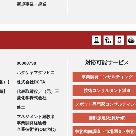
新規事業・起業
対応可能サービス
00000798
ハタケヤマタツヒコ
事業開発コンサルティング
名）】
株式会社DCTA
技術コンサルタント派遣
職】
代表取締役／（元）三
菱化学株式会社
スポット専門家コンサルティン
修士
マネジメント経験者
講師派遣(社員研修)
事業開発経験者
企業技術者(OB含む)
技術動向調査・市場調査・技術