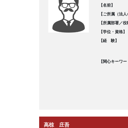
【名前】
【ご所属（法人
【所属部署／役
【学位・資格】
【経 験】
【関心キーワー
高椋 庄吾