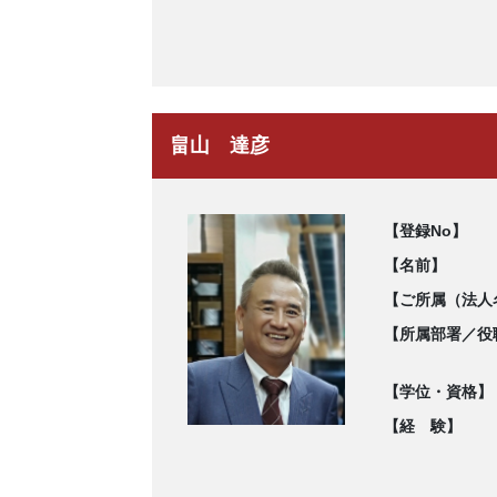
畠山 達彦
【登録No】
【名前】
【ご所属（法人
【所属部署／役
【学位・資格】
【経 験】