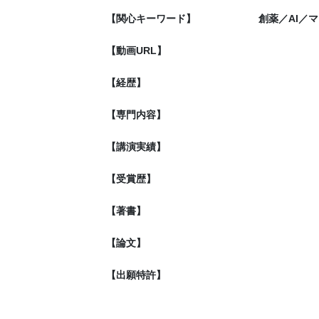
【関心キーワード】
創薬／AI／
【動画URL】
【経歴】
【専門内容】
【講演実績】
【受賞歴】
【著書】
【論文】
【出願特許】