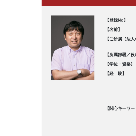
【登録No】
【名前】
【ご所属（法人
【所属部署／役
【学位・資格】
【経 験】
【関心キーワー