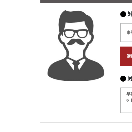
事
講
早
ッ