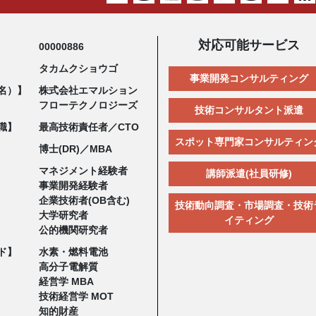
対応可能サービス
00000886
タカムクショウゴ
事業開発コンサルティング
名）】
株式会社エマルション
フローテクノロジーズ
技術コンサルタント派遣
職】
最高技術責任者／CTO
スポット専門家コンサルティン
博士(DR)／MBA
マネジメント経験者
講師派遣(社員研修)
事業開発経験者
企業技術者(OB含む)
技術動向調査・市場調査・技術
大学研究者
イティング
公的機関研究者
ド】
水素・燃料電池
高分子電解質
経営学 MBA
技術経営学 MOT
知的財産