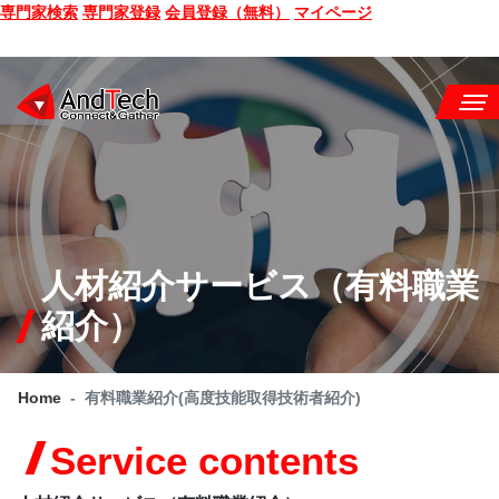
専門家検索
専門家登録
会員登録（無料）
マイページ
SEMINAR
BOOK
CONSULTING
人材紹介サービス（有料職業
SERVICE
紹介）
COMPANY
Home
有料職業紹介(高度技能取得技術者紹介)
Q&A
Service contents
SITE MAP