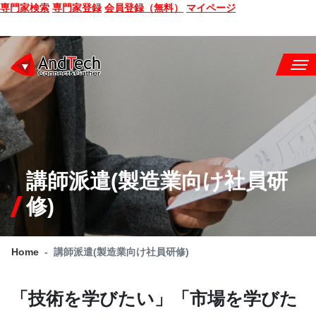
専門家検索
専門家登録
会員登録（無料）
マイページ
SEMINAR
BOOK
CONSULTING
講師派遣(製造業向け社員研
SERVICE
修)
COMPANY
Home
講師派遣(製造業向け社員研修)
Q&A
SITE MAP
「技術を学びたい」「市場を学びた