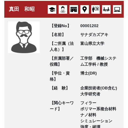
真田 和昭
【登録No】
00001202
【名前】
サナダカズアキ
【ご所属（法
富山県立大学
人名）】
【所属部署／
工学部 機械システ
役職】
ム工学科 / 教授
【学位・資
博士(DR)
格】
【経 験】
企業技術者(OB含む)
大学研究者
【関心キーワ
フィラー
ード】
ポリマー系複合材料
ナノ材料
シミュレーション
強度・破壊