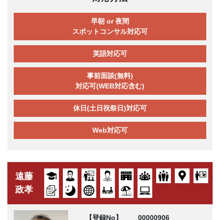
早朝 or 夜間
スポットコンサル対応可
英語対応可
事前面談(無料)
対応可(WEB対応含む)
休日(土日祝祭日)対応可
Web対応可
遠藤
政孝
【登録No】
00000906