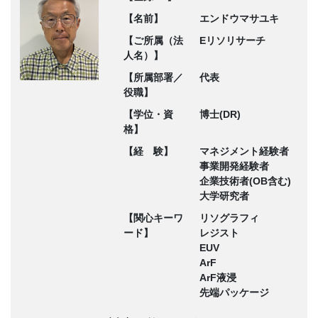
【名前】
エンドウマサユキ
【ご所属（法
Eリソリサーチ
人名）】
【所属部署／
代表
役職】
【学位・資
博士(DR)
格】
【経 験】
マネジメント経験者
事業開発経験者
企業技術者(OB含む)
大学研究者
【関心キーワ
リソグラフィ
ード】
レジスト
EUV
ArF
ArF液浸
先端パッケージ