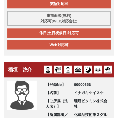
英語対応可
事前面談(無料)
対応可(WEB対応含む)
休日(土日祝祭日)対応可
Web対応可
稲垣 啓介
【登録No】
00000656
【名前】
イナガキケイスケ
【ご所属（法
理研ビタミン株式会
人名）】
社
【所属部署／
化成品技術第２グル