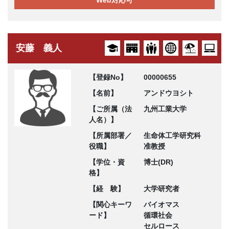
Web対応可
安藤 義人
【登録No】
00000655
【名前】
アンドウヨシト
【ご所属（法
九州工業大学
人名）】
【所属部署／
生命体工学研究科
役職】
准教授
【学位・資
博士(DR)
格】
【経 験】
大学研究者
【関心キーワ
バイオマス
ード】
循環社会
セルロース