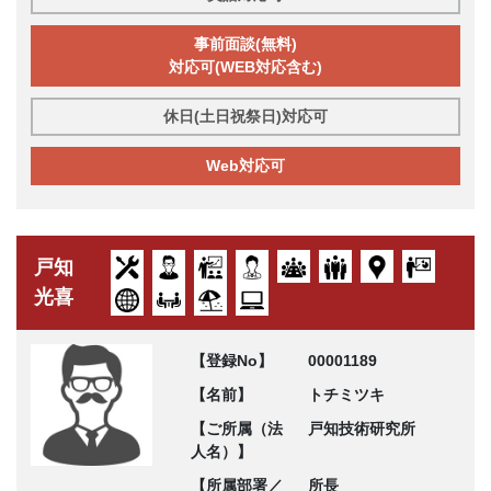
事前面談(無料)
対応可(WEB対応含む)
休日(土日祝祭日)対応可
Web対応可
戸知
光喜
【登録No】
00001189
【名前】
トチミツキ
【ご所属（法
戸知技術研究所
人名）】
【所属部署／
所長