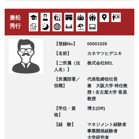
兼松
秀行
【登録No】
00001028
【名前】
カネマツヒデユキ
【ご所属（法
株式会社BEL
人名）】
【所属部署／
代表取締役社長
役職】
兼 大阪大学 特任教
授 / 名古屋大学 客員
教授
【学位・資
博士(DR)
格】
【経 験】
マネジメント経験者
事業開発経験者
大学研究者