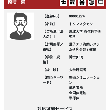
徳増 崇
【登録No】
00001274
【名前】
トクマスタカシ
【ご所属（法
東北大学 流体科学研
人名）】
究所
【所属部署／
量子ナノ流動システ
役職】
ム研究分野 / 教授
【学位・資
博士(DR)
格】
【経 験】
大学研究者
【関心キーワ
数値シミュレーショ
ード】
ン
燃料電池
全固体電池
半導体
対応可能サービス