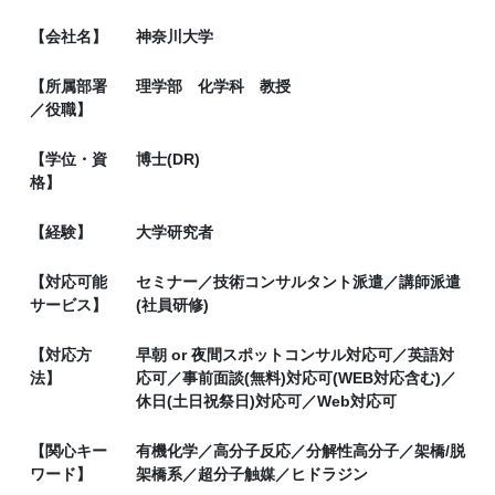
【会社名】
神奈川大学
【所属部署
理学部 化学科 教授
／役職】
【学位・資
博士(DR)
格】
【経験】
大学研究者
【対応可能
セミナー／技術コンサルタント派遣／講師派遣
サービス】
(社員研修)
【対応方
早朝 or 夜間スポットコンサル対応可／英語対
法】
応可／事前面談(無料)対応可(WEB対応含む)／
休日(土日祝祭日)対応可／Web対応可
【関心キー
有機化学／高分子反応／分解性高分子／架橋/脱
ワード】
架橋系／超分子触媒／ヒドラジン