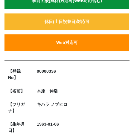
事前面談(無料)対応可(WEB対応含む)
休日(土日祝祭日)対応可
Web対応可
【登録
00000336
No】
【名前】
木原 伸浩
【フリガ
キハラ ノブヒロ
ナ】
【生年月
1963-01-06
日】