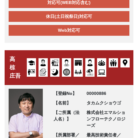
対応可(WEB対応含む)
休日(土日祝祭日)対応可
Web対応可
高
椋
庄吾
【登録No】
00000886
【名前】
タカムクショウゴ
【ご所属（法
株式会社エマルショ
人名）】
ンフローテクノロジ
ーズ
【所属部署／
最高技術責任者／