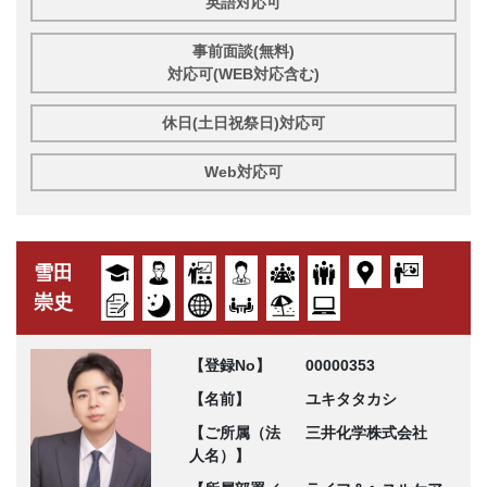
英語対応可
事前面談(無料)
対応可(WEB対応含む)
休日(土日祝祭日)対応可
Web対応可
雪田
崇史
【登録No】
00000353
【名前】
ユキタタカシ
【ご所属（法
三井化学株式会社
人名）】