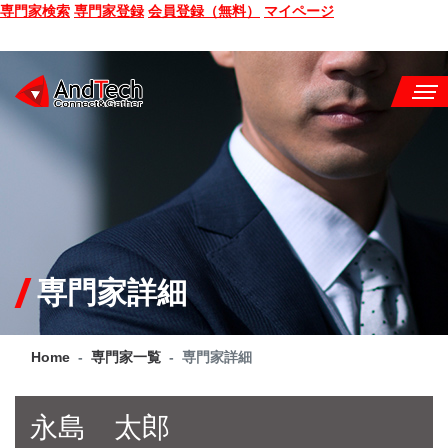
専門家検索
専門家登録
会員登録（無料）
マイページ
SEMINAR
BOOK
CONSULTING
SERVICE
専門家詳細
COMPANY
Home
専門家一覧
専門家詳細
Q&A
SITE MAP
永島 太郎