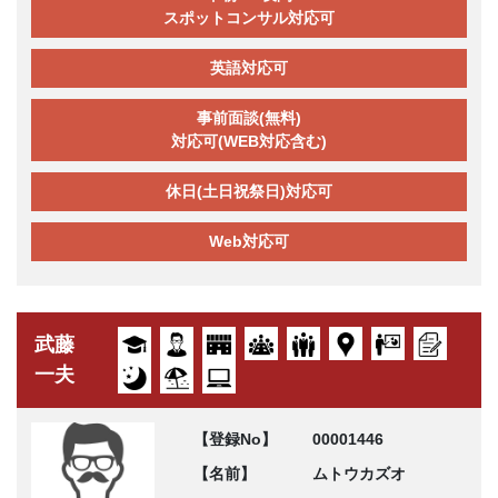
スポットコンサル対応可
英語対応可
事前面談(無料)
対応可(WEB対応含む)
休日(土日祝祭日)対応可
Web対応可
武藤
一夫
【登録No】
00001446
【名前】
ムトウカズオ