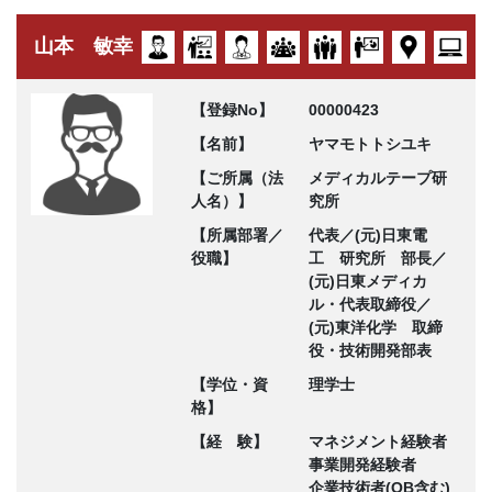
山本 敏幸
【登録No】
00000423
【名前】
ヤマモトトシユキ
【ご所属（法
メディカルテープ研
人名）】
究所
【所属部署／
代表／(元)日東電
役職】
工 研究所 部長／
(元)日東メディカ
ル・代表取締役／
(元)東洋化学 取締
役・技術開発部表
【学位・資
理学士
格】
【経 験】
マネジメント経験者
事業開発経験者
企業技術者(OB含む)