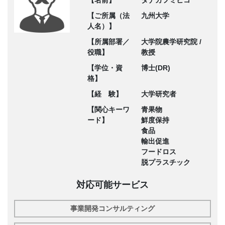
【名前】
タナカフミヒコ
【ご所属（法
九州大学
人名）】
【所属部署／
大学院農学研究院 /
役職】
教授
【学位・資
博士(DR)
格】
【経 験】
大学研究者
【関心キーワ
青果物
ード】
鮮度保持
食品
輸出促進
フードロス
脱プラスチック
対応可能サービス
事業開発コンサルティング