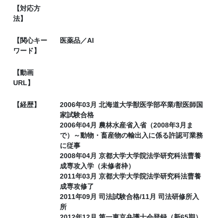
【対応方
法】
【関心キー
医薬品／AI
ワード】
【動画
URL】
【経歴】
2006年03月 北海道大学獣医学部卒業/獣医師国
家試験合格
2006年04月 農林水産省入省（2008年3月ま
で）～動物・畜産物の輸出入に係る許認可業務
に従事
2008年04月 京都大学大学院法学研究科法曹養
成専攻入学（未修者枠）
2011年03月 京都大学大学院法学研究科法曹養
成専攻修了
2011年09月 司法試験合格/11月 司法研修所入
所
2012年12月 第一東京弁護士会登録（新65期）