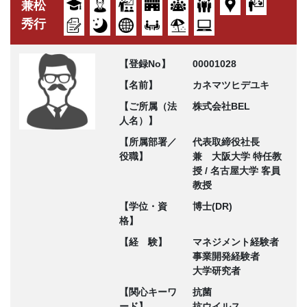
兼松
秀行
【登録No】
00001028
【名前】
カネマツヒデユキ
【ご所属（法
株式会社BEL
人名）】
【所属部署／
代表取締役社長
役職】
兼 大阪大学 特任教
授 / 名古屋大学 客員
教授
【学位・資
博士(DR)
格】
【経 験】
マネジメント経験者
事業開発経験者
大学研究者
【関心キーワ
抗菌
ード】
抗ウイルス