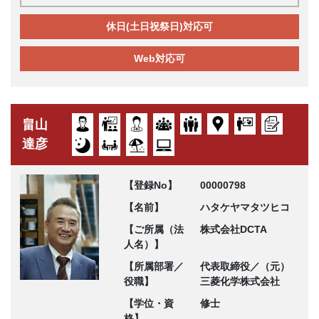
休日(土日祝祭日)対応可
Web対応可
畠山
達彦
【登録No】
00000798
【名前】
ハタケヤマタツヒコ
【ご所属（法
株式会社DCTA
人名）】
【所属部署／
代表取締役／（元）
役職】
三菱化学株式会社
【学位・資
修士
格】