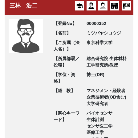
三林 浩二
【登録No】
00000352
【名前】
ミツバヤシコウジ
【ご所属（法
東京科学大学
人名）】
【所属部署／
総合研究院 生体材料
役職】
工学研究所/教授
【学位・資
博士(DR)
格】
【経 験】
マネジメント経験者
企業技術者(OB含む)
大学研究者
【関心キーワ
バイオセンサ
ード】
生体計測
センサ医工学
医療工学