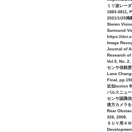
ミリ波レーダによる
1883-0811, P
2021/1/25掲
Stereo Visio
Surround Vi
https://doi
Image Recog
Journal of A
Research of 
Vol.5, No. 2
センサ信頼度情報
Lane Change 
Final, pp.15
近似texton 
パルスニューロ
センサ認識信頼度
後方カメラを利用
Rear Obstac
326, 2008.
ＳＵＶ用４ＷＳ制
Development 