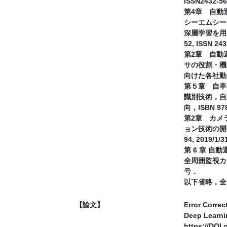
ISSN2432-5
第4章 自動
シーエムシー出版,
深層学習を用
52, ISSN 243
第2章 自動
サの役割・機
向けた各社動向，I
第５章 自車
識別技術，自
向，ISBN 978
第2章 カメ
ョン技術の開発と
94, 2019/1/3
第 6 章 自動
全周囲監視カ
号．
以下省略，全
【論文】
Error Correc
Deep Learnin
https://DOI.