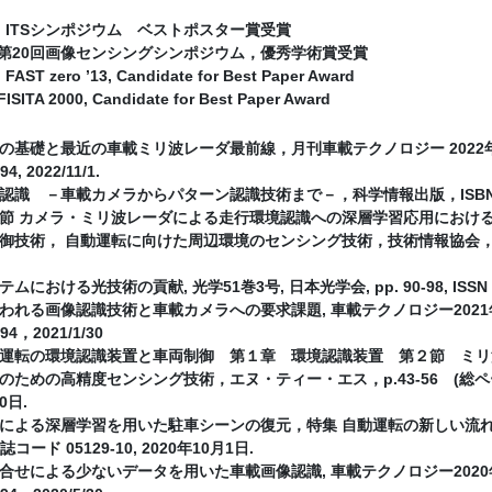
月 ITSシンポジウム ベストポスター賞受賞
月 第20回画像センシングシンポジウム，優秀学術賞受賞
ST zero ’13, Candidate for Best Paper Award
ITA 2000, Candidate for Best Paper Award
基礎と最近の車載ミリ波レーダ最前線，月刊車載テクノロジー 2022年11月
4, 2022/11/1.
識 －車載カメラからパターン認識技術まで－，科学情報出版，ISBN978-4-910
節 カメラ・ミリ波レーダによる走行環境認識への深層学習応用におけ
術， 自動運転に向けた周辺環境のセンシング技術，技術情報協会，ISBN978-4-8
おける光技術の貢献, 光学51巻3号, 日本光学会, pp. 90-98, ISSN 0389-
れる画像認識技術と車載カメラへの要求課題, 車載テクノロジー2021年1月号
694，2021/1/30
運転の環境認識装置と車両制御 第１章 環境認識装置 第２節 ミリ
めの高精度センシング技術，エヌ・ティー・エス，p.43-56 (総ページ数238pag
0日.
による深層学習を用いた駐車シーンの復元，特集 自動運転の新しい流れ，自動
 雑誌コード 05129-10, 2020年10月1日.
せによる少ないデータを用いた車載画像認識, 車載テクノロジー2020年5月