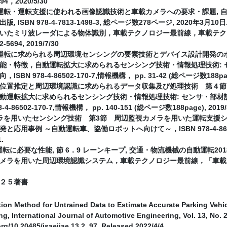
694，2020/5/30
運転・運転支援に使われる画像認識技術と車載カメラへの要求・課題, 
 ISBN 978-4-7813-1498-3, 総ページ数278ページ, 2020年3月10日
いたミリ波レーダによる物体識別，車載テクノロジー最前線，車載テクノロジー
2-5694, 2019/7/30
運転に求められる周辺環境センシングの要素技術とデバイス設計開発の
能・特徴，自動運転拡大に求められるセンシング技術・情報処理技術: 
SBN 978-4-86502-170-7,情報機構， pp. 31-42 (総ページ数188page)
位置推定と周辺環境認識に求められるデータ収集及び処理技術 第４節
動運転拡大に求められるセンシング技術・情報処理技術: センサ・部材
-4-86502-170-7,情報機構， pp. 140-151 (総ページ数188page), 2019/5
ラを用いたセンシング技術 第3節 周辺監視カメラを用いた運転支援
応用事例 ～自動運転車、協働ロボットへ向けて～，ISBN 978-4-86104-7
1.
運転に必要な性能, 節 6．9 レーンキープ, 交通・物流機械の自動運転2018b,
メラを用いた周辺環境認識システム，車載テクノロジー最前線，「車載テ
２５著書
tion Method for Untrained Data to Estimate Accurate Parking Vehi
g, International Journal of Automotive Engineering, Vol. 13, No. 2
org/10.20485/jsaeijae.13.2_97, Released 2022/4/4.