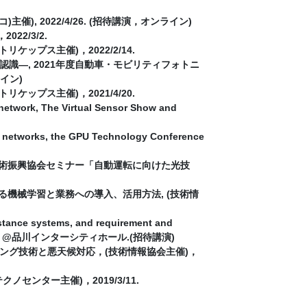
en社(チェコ)主催), 2022/4/26. (招待講演，オンライン)
2/3/2.
ップス主催)，2022/2/14.
―, 2021年度自動車・モビリティフォトニ
イン)
ップス主催)，2021/4/20.
 network, The Virtual Sensor Show and
ral networks, the GPU Technology Conference
技術振興協会セミナー「自動運転に向けた光技
る機械学習と業務への導入、活用方法, (技術情
stance systems, and requirement and
2019/10/25 @品川インターシティホール.(招待講演)
ング技術と悪天候対応，(技術情報協会主催)，
ンター主催)，2019/3/11.