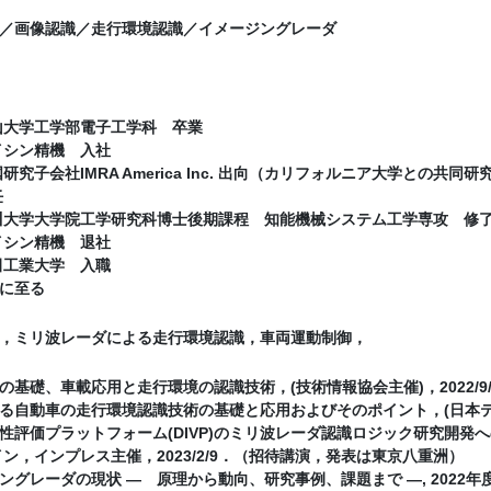
I／画像認識／走行環境認識／イメージングレーダ
岡山大学工学部電子工学科 卒業
アイシン精機 入社
国研究子会社IMRA America Inc. 出向（カリフォルニア大学との共同研
任
香川大学大学院工学研究科博士後期課程 知能機械システム工学専攻 修
アイシン精機 退社
豊田工業大学 入職
至る
，ミリ波レーダによる走行環境認識，車両運動制御，
基礎、車載応用と走行環境の認識技術，(技術情報協会主催)，2022/9/4
る自動車の走行環境認識技術の基礎と応用およびそのポイント，(日本テクノセン
性評価プラットフォーム(DIVP)のミリ波レーダ認識ロジック研究開発
イン，インプレス主催，2023/2/9．（招待講演，発表は東京八重洲）
ングレーダの現状 ― 原理から動向、研究事例、課題まで ―, 2022