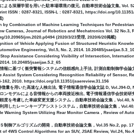
深層学習を用いた駐車場環境の復元, 自動車技術会論文集, Vol. 52, No.1, pp.
rint ISSN : 0287-8321, ISSN-L : 0287-8321, https://doi.org/10.11
載)
n by Combination of Machine Learning Techniques for Pedestrian D
ew Cameras, Journal of Robotics and Mechatronics Vol. 32 No.3, 
.org/10.20965/jrm.2020.p0494 (2020/3/23受理, 2020/6/20掲載)
nition of Vehicle Applying Fusion of Structured Heuristic Knowle
utomotive Engineering, Vol.5, No. 2, 2014. 10.20485/jsaeijae.5.3_1
Stop Assistance Considering Visibility of Intersection, Internati
, 2014. 10.20485/jsaeijae.5.2_65
に基づく衝突警報システムの信頼感向上手法, 計測自動制御学会論文集, Vol.47, 
Assist System Considering Recognition Reliability of Sensor, Re
6-162, 2010. https://doi.org/10.11351/jsaereview.31.156
特徴量を用いた高速な人検出法, 電子情報通信学会論文誌 D, Vol.J94-D, No.7, 
ンモデルによる音情報からの車両接近検出, 電子情報通信学会技術研究報告, １０７
を考慮した車線変更支援システム，自動車技術会論文集，Vol.40, No.6, pp.
したレーンキープアシストシステム，自動車技術会論文集，Vol.40, No.6, p
le Warning System Utilizing Rear Monitor Camera，Review of Autom
御アルゴリズムの開発，自動車技術会論文集，Vol.35 No.2, pp. 171-176
of 4WS Control Algorithms for an SUV, JSAE Review, Vol.24, No.4