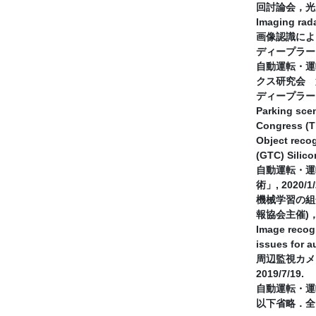
回討論会，光産
Imaging ra
画像認識によ
ディープラー
自動運転・運
クス研究会 第
ディープラー
Parking scen
Congress 
Object recog
(GTC) Sili
自動運転・運
術」, 2020
機械学習の組
報協会主催)，20
Image recog
issues for
周辺監視カメ
2019/7/19.
自動運転・運
以下省略．全