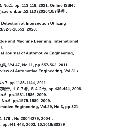
 113-118, 2021. Online ISSN :
351/jsaeronbun.52.113 (2020/10/7受理，
etection at Intersection Utilizing
Rb32-3-10551, 2020.
dge and Machine Learning, International
01
onal Journal of Automotive Engineering,
No.11, pp.557-562, 2011.
view of Automotive Engineering, Vol.31 /
pp.1135-1144, 2011.
巻, ５４２号, pp.439-444, 2008.
1581-1586, 2009.
p.1575-1580, 2009.
otive Engineering, Vol.29, No.3, pp.321-
，No.20044279, 2004．
, pp.441-448, 2003. 10.1016/S0389-