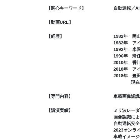
【関心キーワード】
自動運転／A
【動画URL】
【経歴】
1982年 
1982年 
1992年 米
1996年 帰
2010年 
2018年 
2018年 
現在に
【専門内容】
車載画像認識
【講演実績】
ミリ波レーダの
画像認識によ
自動運転安全
2023オンラ
車載イメージ