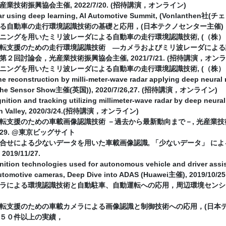
業技術振興協会主催, 2022/7/20. (招待講演，オンライン)
dar using deep learning, AI Automotive Summit, (Vonlanth
る自動車の走行環境認識技術の基礎と応用，(日本テクノセンター主催)，202
ニングを用いたミリ波レーダによる自動車の走行環境認識技術, (（株）トリケ
転支援のための走行環境認識技術 ―カメラおよびミリ波レーダによる認識
２回討論会，光産業技術振興協会主催, 2021/7/21. (招待講演，オンラ
ニングを用いたミリ波レーダによる自動車の走行環境認識技術, (（株）トリケ
e reconstruction by milli-meter-wave radar applying deep neural
(The Sensor Show主催(英国)), 2020/7/26,27. (招待講演，オンライン)
nition and tracking utilizing millimeter-wave radar by deep neu
con Valley, 2020/3/24.(招待講演，オンライン)
転⽀援のための車載画像認識技術 －過去から最新動向まで－, 光産業
/1/29. @東京ビッグサイト
合せによる少ないデータを用いた車載画像認識, 「少ないデータ」 によ
19/11/27.
nition technologies used for autonomous vehicle and driver assi
 automotive cameras, Deep Dive into ADAS (Huawei主催), 
ラによる環境認識技術と自動駐車、自動運転への応⽤，周辺環境センシ
転支援のための車載カメラによる画像認識と制御技術への応用，(日本テクノセ
５０件以上の実績，