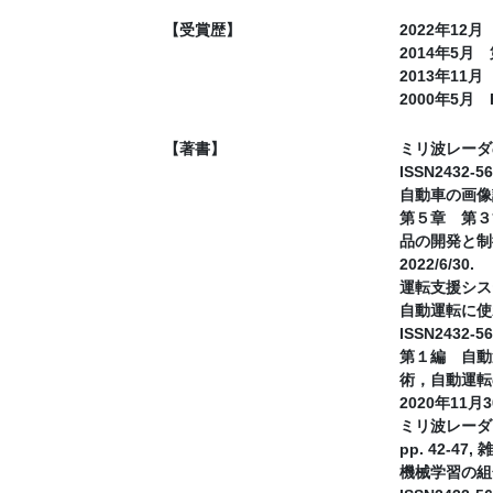
【受賞歴】
2022年12
2014年5
2013年11月 FA
2000年5月 FIS
【著書】
ミリ波レーダの
ISSN2432-569
自動車の画像認
第５章 第３
品の開発と制御技
2022/6/30.
運転支援システムに
自動運転に使わ
ISSN2432-5
第１編 自動
術，自動運転のた
2020年11月3
ミリ波レーダ
pp. 42-47,
機械学習の組合