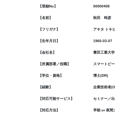
【登録No】
00000408
【名前】
秋田 時彦
【フリガナ】
アキタ トキ
【生年月日】
1960-03-07
【会社名】
豊田工業大学
【所属部署／役職】
スマートビー
【学位・資格】
博士(DR)
【経験】
企業技術者(
【対応可能サービス】
セミナー／出
【対応方法】
早朝 or 