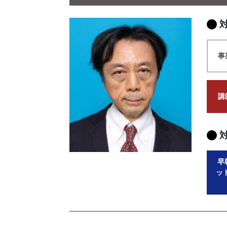
事
講
早
ッ