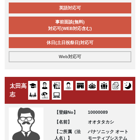
英語対応可
事前面談(無料)
対応可(WEB対応含む)
休日(土日祝祭日)対応可
Web対応可
太田高
志
【登録No】
10000089
【名前】
オオタタカシ
【ご所属（法
パナソニック オート
人名）】
モーティブシステム