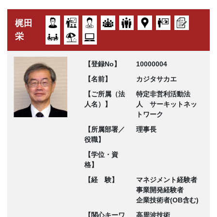
梶田
栄
【登録No】
10000004
【名前】
カジタサカエ
【ご所属（法
特定非営利活動法
人名）】
人 サーキットネッ
トワーク
【所属部署／
理事長
役職】
【学位・資
格】
【経 験】
マネジメント経験者
事業開発経験者
企業技術者(OB含む)
【関心キーワ
高周波技術