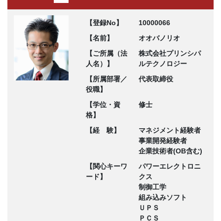
【登録No】
10000066
【名前】
オオバノリオ
【ご所属（法
株式会社プリンシパ
人名）】
ルテクノロジー
【所属部署／
代表取締役
役職】
【学位・資
修士
格】
【経 験】
マネジメント経験者
事業開発経験者
企業技術者(OB含む)
【関心キーワ
パワーエレクトロニ
ード】
クス
制御工学
組み込みソフト
ＵＰＳ
ＰＣＳ