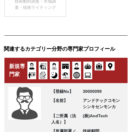
技術動向調査・市場調
査・技術ライティング
関連するカテゴリー分野の専門家プロフィール
新規専
門家
【登録No】
30000099
【名前】
アンドテックコモン
シンキセンモンカ
【ご所属（法
(株)AndTech
人名）】
【所属部署／
技術顧問