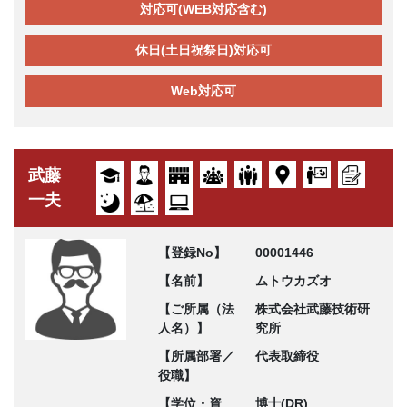
対応可(WEB対応含む)
休日(土日祝祭日)対応可
Web対応可
武藤
一夫
【登録No】
00001446
【名前】
ムトウカズオ
【ご所属（法
株式会社武藤技術研
人名）】
究所
【所属部署／
代表取締役
役職】
【学位・資
博士(DR)