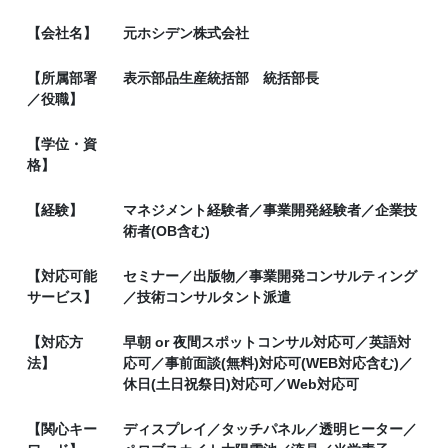
【会社名】
元ホシデン株式会社
【所属部署
表示部品生産統括部 統括部長
／役職】
【学位・資
格】
【経験】
マネジメント経験者／事業開発経験者／企業技
術者(OB含む)
【対応可能
セミナー／出版物／事業開発コンサルティング
サービス】
／技術コンサルタント派遣
【対応方
早朝 or 夜間スポットコンサル対応可／英語対
法】
応可／事前面談(無料)対応可(WEB対応含む)／
休日(土日祝祭日)対応可／Web対応可
【関心キー
ディスプレイ／タッチパネル／透明ヒーター／