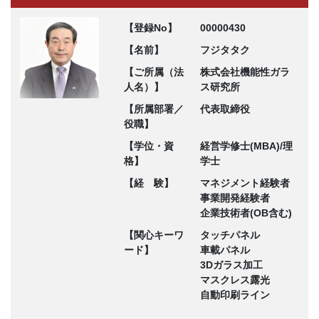
【登録No】
00000430
【名前】
フジタタク
【ご所属（法
株式会社機能性ガラ
人名）】
ス研究所
【所属部署／
代表取締役
役職】
【学位・資
経営学修士(MBA)/理
格】
学士
【経 験】
マネジメント経験者
事業開発経験者
企業技術者(OB含む)
【関心キーワ
タッチパネル
ード】
車載パネル
3Dガラス加工
マスクレス露光
自動印刷ライン