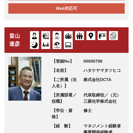
Web対応可
畠山
達彦
【登録No】
00000798
【名前】
ハタケヤマタツヒコ
【ご所属（法
株式会社DCTA
人名）】
【所属部署／
代表取締役／（元）
役職】
三菱化学株式会社
【学位・資
修士
格】
【経 験】
マネジメント経験者
事業開発経験者