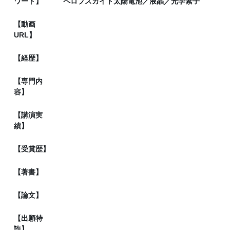
ワード】
ペロブスカイト太陽電池／液晶／光学素子
【動画
URL】
【経歴】
【専門内
容】
【講演実
績】
【受賞歴】
【著書】
【論文】
【出願特
許】