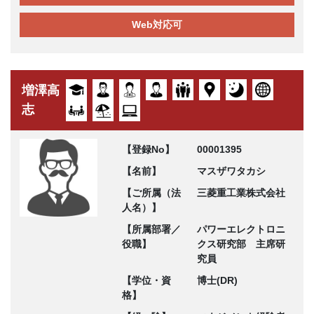
Web対応可
増澤高
志
【登録No】
00001395
【名前】
マスザワタカシ
【ご所属（法
三菱重工業株式会社
人名）】
【所属部署／
パワーエレクトロニ
役職】
クス研究部 主席研
究員
【学位・資
博士(DR)
格】