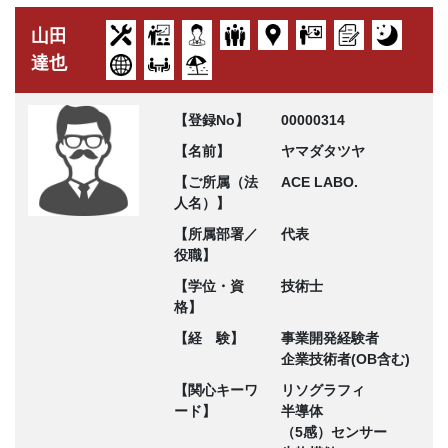
山田
達也
【登録No】
00000314
【名前】
ヤマダタツヤ
【ご所属（法
ACE LABO.
人名）】
【所属部署／
代表
役職】
【学位・資
技術士
格】
【経 験】
事業開発経験者
企業技術者(OB含む)
【関心キーワ
リソグラフィ
ード】
半導体
（5感）センサー