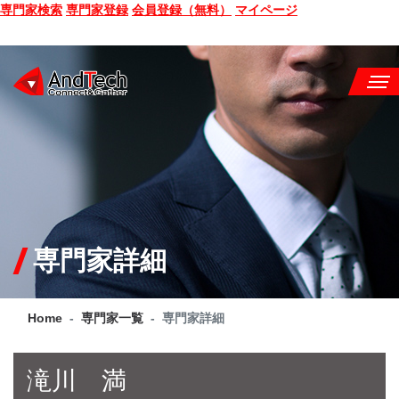
専門家検索
専門家登録
会員登録（無料）
マイページ
SEMINAR
BOOK
CONSULTING
SERVICE
専門家詳細
COMPANY
Home
専門家一覧
専門家詳細
Q&A
SITE MAP
滝川 満