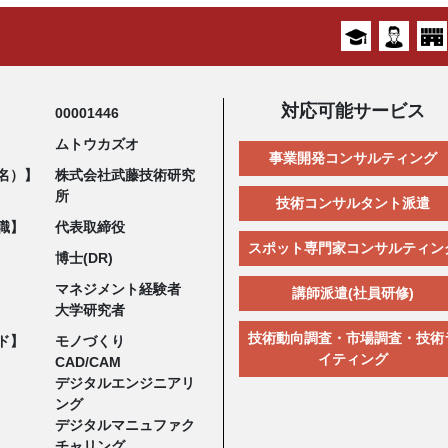
対応可能サービス
00001446
ムトウカズオ
事業開発コンサルティング
名）】
株式会社武藤技術研究
所
技術コンサルタント派遣
職】
代表取締役
スポット専門家コンサルティン
博士(DR)
マネジメント経験者
講師派遣(社員研修)
大学研究者
技術動向調査・市場調査・技術
ド】
モノづくり
イティング
CAD/CAM
デジタルエンジニアリ
ング
デジタルマニュファク
チャリング