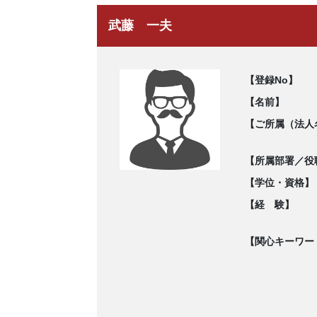
武藤 一夫
【登録No】
【名前】
【ご所属（法人
【所属部署／役
【学位・資格】
【経 験】
【関心キーワー