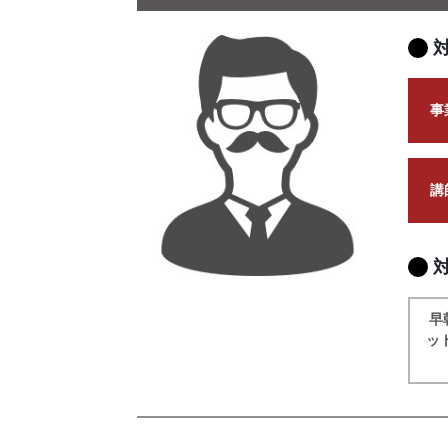
事
講
早
ッ