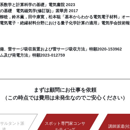
系数学と計算科学の基礎」電気書院 2023
の基礎 電気磁気学(修訂版)」裳華房 2017
柳稔，鈴木薫，田中康寛，松本聡「基本からわかる電気電子材料」オーム社
電気電子・絶縁材料分野における量子化学計算の適用」電気学会技術報告 第
備、雷サージ吸収装置および雷サージ吸収方法」特願2020-153962
及び発電方法」特願2023-012759
まずは顧問にお仕事を依頼
（この時点では費用は未発生なのでご安心ください）
サルタント派
スポット専門家コンサ
講師派遣(社
遣
ルティング