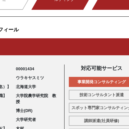
フィール
対応可能サービス
00001434
ウラキヤスミツ
事業開発コンサルティング
名）】
北海道大学
技術コンサルタント派遣
職】
大学院農学研究院 教
授
スポット専門家コンサルティン
博士(DR)
大学研究者
講師派遣(社員研修)
ド】
木材