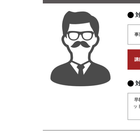
事
講
早
ッ