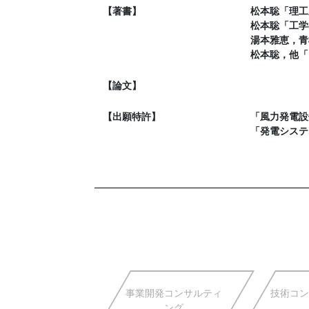
【著書】
松本聡「理工
松本聡「工学
湯本雅恵，青
松本聡，他「
【論文】
【出願特許】
「風力発電設
「発電システム
事業開発コンサルティ
技術コン
ング