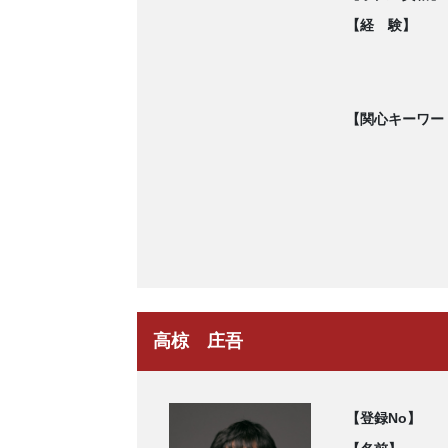
【経 験】
【関心キーワー
高椋 庄吾
【登録No】