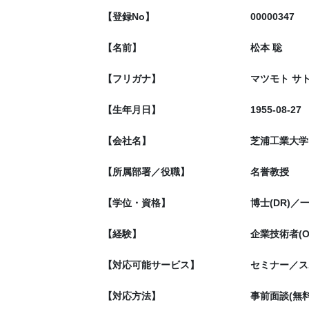
【登録No】
00000347
【名前】
松本 聡
【フリガナ】
マツモト サ
【生年月日】
1955-08-27
【会社名】
芝浦工業大学
【所属部署／役職】
名誉教授
【学位・資格】
博士(DR)
【経験】
企業技術者(
【対応可能サービス】
セミナー／ス
【対応方法】
事前面談(無料