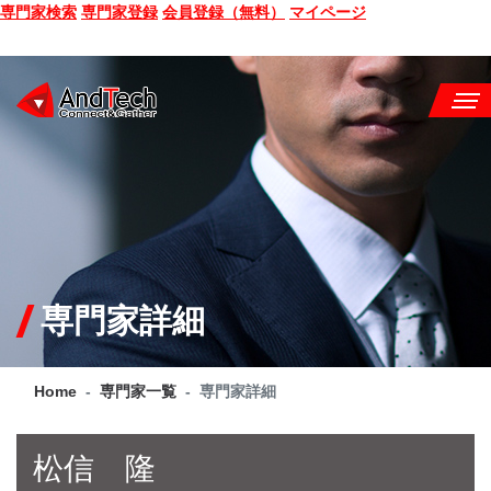
専門家検索
専門家登録
会員登録（無料）
マイページ
SEMINAR
BOOK
CONSULTING
SERVICE
専門家詳細
COMPANY
Home
専門家一覧
専門家詳細
Q&A
SITE MAP
松信 隆