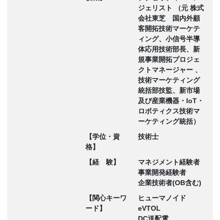
ジェリスト （元 株式
会社東芝 国内外顧
客開拓技術マーケテ
ィング、小信号半導
体応用技術部長、新
規事業開拓プロジェ
クトマネージャー 、
技術マーケティング
統括部技監、新市場
及び産業機器・IoT・
ロボティクス技術マ
ーケティング統括）
【学位・資
技術士
格】
【経 験】
マネジメント経験者
事業開発経験者
企業技術者(OB含む)
【関心キーワ
ヒューマノイド
ード】
eVTOL
DC送配電