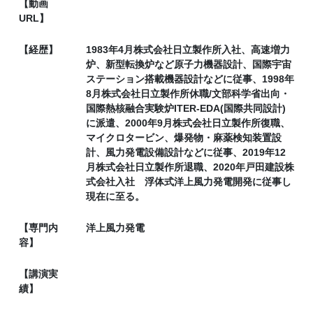
【動画
URL】
【経歴】
1983年4月株式会社日立製作所入社、高速増力
炉、新型転換炉など原子力機器設計、国際宇宙
ステーション搭載機器設計などに従事、1998年
8月株式会社日立製作所休職/文部科学省出向・
国際熱核融合実験炉ITER-EDA(国際共同設計)
に派遣、2000年9月株式会社日立製作所復職、
マイクロタービン、爆発物・麻薬検知装置設
計、風力発電設備設計などに従事、2019年12
月株式会社日立製作所退職、2020年戸田建設株
式会社入社 浮体式洋上風力発電開発に従事し
現在に至る。
【専門内
洋上風力発電
容】
【講演実
績】