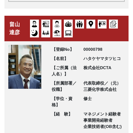
畠山
達彦
【登録No】
00000798
【名前】
ハタケヤマタツヒコ
【ご所属（法
株式会社DCTA
人名）】
【所属部署／
代表取締役／（元）
役職】
三菱化学株式会社
【学位・資
修士
格】
【経 験】
マネジメント経験者
事業開発経験者
企業技術者(OB含む)