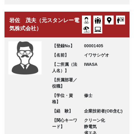
岩佐 茂夫（元スタンレー電
気株式会社）
【登録No】
00001405
【名前】
イワサシゲオ
【ご所属（法
IWASA
人名）】
【所属部署／
役職】
【学位・資
修士
格】
【経 験】
企業技術者(OB含む)
【関心キーワ
クリーン化
ード】
静電気
省エネ