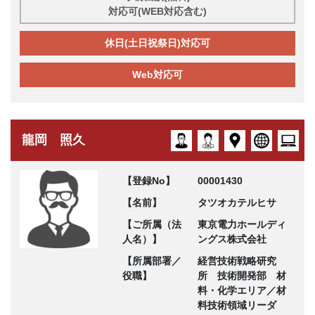
対応可(WEB対応含む)
休日(土日祝祭日)対応可
Web対応可
龍岡 照久
【登録No】
00001430
【名前】
タツオカテルヒサ
【ご所属（法
東京電力ホールディ
人名）】
ングス株式会社
【所属部署／
経営技術戦略研究
役職】
所 技術開発部 材
料・化学エリア／材
料技術領域リーダ