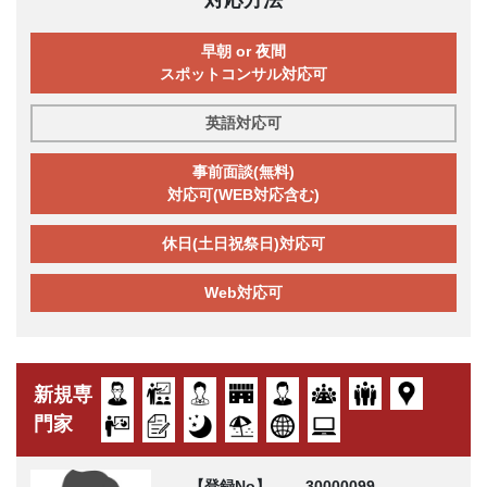
対応方法
早朝 or 夜間
スポットコンサル対応可
英語対応可
事前面談(無料)
対応可(WEB対応含む)
休日(土日祝祭日)対応可
Web対応可
新規専
門家
【登録No】
30000099