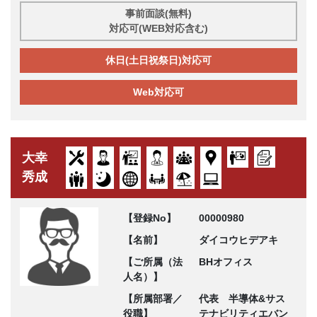
事前面談(無料)
対応可(WEB対応含む)
休日(土日祝祭日)対応可
Web対応可
大幸
秀成
【登録No】
00000980
【名前】
ダイコウヒデアキ
【ご所属（法
BHオフィス
人名）】
【所属部署／
代表 半導体&サス
役職】
テナビリティエバン