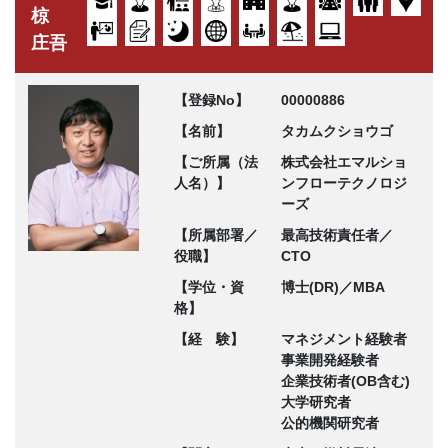
椋
庄吾
【登録No】
00000886
【名前】
タカムクショウゴ
【ご所属（法
株式会社エマルショ
人名）】
ンフローテクノロジ
ーズ
【所属部署／
最高技術責任者／
役職】
CTO
【学位・資
博士(DR)／MBA
格】
【経 験】
マネジメント経験者
事業開発経験者
企業技術者(OB含む)
大学研究者
公的機関研究者