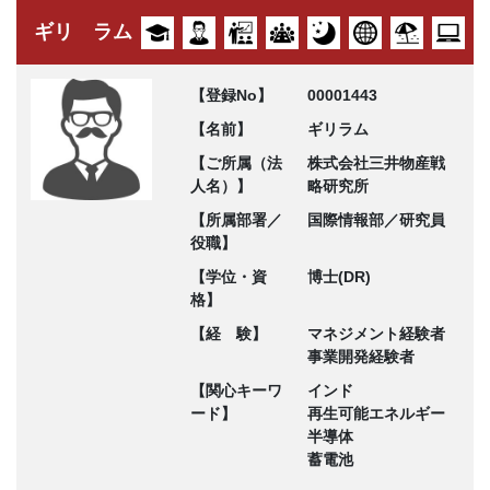
ギリ ラム
【登録No】
00001443
【名前】
ギリラム
【ご所属（法
株式会社三井物産戦
人名）】
略研究所
【所属部署／
国際情報部／研究員
役職】
【学位・資
博士(DR)
格】
【経 験】
マネジメント経験者
事業開発経験者
【関心キーワ
インド
ード】
再生可能エネルギー
半導体
蓄電池