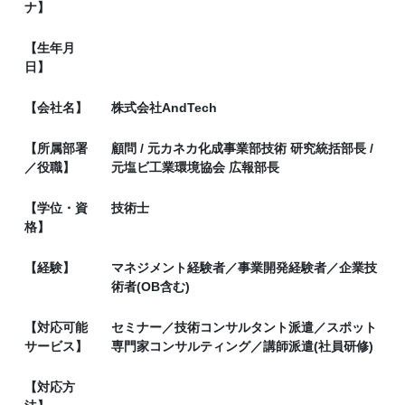
ナ】
【生年月
日】
【会社名】
株式会社AndTech
【所属部署
顧問 / 元カネカ化成事業部技術 研究統括部長 /
／役職】
元塩ビ工業環境協会 広報部長
【学位・資
技術士
格】
【経験】
マネジメント経験者／事業開発経験者／企業技
術者(OB含む)
【対応可能
セミナー／技術コンサルタント派遣／スポット
サービス】
専門家コンサルティング／講師派遣(社員研修)
【対応方