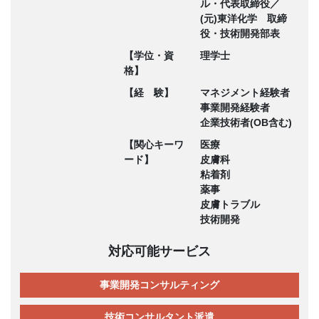
ル・代表取締役／
(元)東洋化学 取締
役・技術開発部表
【学位・資
理学士
格】
【経 験】
マネジメント経験者
事業開発経験者
企業技術者(OB含む)
【関心キーワ
医療
ード】
皮膚科
粘着剤
薬事
皮膚トラブル
技術開発
対応可能サービス
事業開発コンサルティング
技術コンサルタント派遣