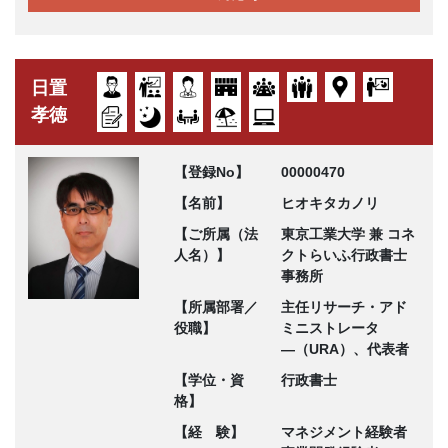
日置
孝徳
【登録No】
00000470
【名前】
ヒオキタカノリ
【ご所属（法
東京工業大学 兼 コネ
人名）】
クトらいふ行政書士
事務所
【所属部署／
主任リサーチ・アド
役職】
ミニストレータ
―（URA）、代表者
【学位・資
行政書士
格】
【経 験】
マネジメント経験者