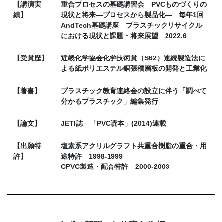
【講演実
重合プロセスの基礎講習会 PVCものづくりの
績】
現状と将来―プロセスから製品化― 毎年1回
AndTech基礎講座 プラスチックリサイクル
における現状と課題・将来展望 2022.6
【受賞歴】
近畿化学協会化学技術賞（S62）連続製造法に
よる紙ポリエステル銅張積層板の開発と工業化
【著書】
プラスチック教育連絡会の設立に伴う「調べて
分かるプラスチック」編集発行
【論文】
JETI誌 「PVC読本」(2014)連載
【出願特
塩素系アクリルグラフト共重合樹脂の重合・用
許】
途特許 1998-1999
CPVC製造・配合特許 2000-2003