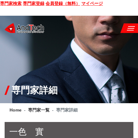
専門家検索
専門家登録
会員登録（無料）
マイページ
SEMINAR
BOOK
CONSULTING
SERVICE
専門家詳細
COMPANY
Home
専門家一覧
専門家詳細
Q&A
SITE MAP
一色 實