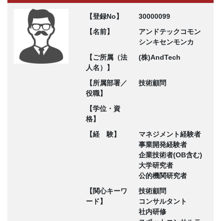
【登録No】
30000099
【名前】
アンドテックコモン
シンキセンモンカ
【ご所属（法
(株)AndTech
人名）】
【所属部署／
技術顧問
役職】
【学位・資
格】
【経 験】
マネジメント経験者
事業開発経験者
企業技術者(OB含む)
大学研究者
公的機関研究者
【関心キーワ
技術顧問
ード】
コンサルタント
社内研修