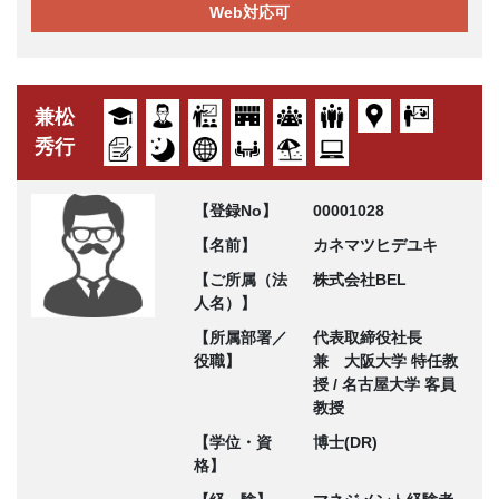
Web対応可
兼松
秀行
【登録No】
00001028
【名前】
カネマツヒデユキ
【ご所属（法
株式会社BEL
人名）】
【所属部署／
代表取締役社長
役職】
兼 大阪大学 特任教
授 / 名古屋大学 客員
教授
【学位・資
博士(DR)
格】