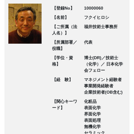
【登録No】
10000060
【名前】
フクイヒロシ
【ご所属（法
福井技術士事務所
人名）】
【所属部署／
代表
役職】
【学位・資
博士(DR)／技術士
格】
（化学）／ 日本化学
会フェロー
【経 験】
マネジメント経験者
事業開発経験者
企業技術者(OB含む)
【関心キーワ
化粧品
ード】
表面化学
界面化学
表面処理
無機化学
セラミック