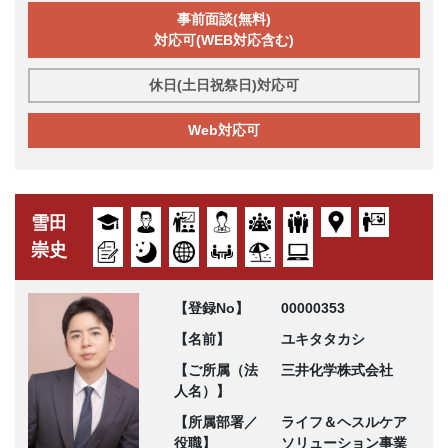
事前面談(無料)
対応可(WEB対応含む)
休日(土日祝祭日)対応可
Web対応可
雪田
崇史
【登録No】
00000353
【名前】
ユキタタカシ
【ご所属（法
三井化学株式会社
人名）】
【所属部署／
ライフ＆ヘスルケア
役職】
ソリューション事業