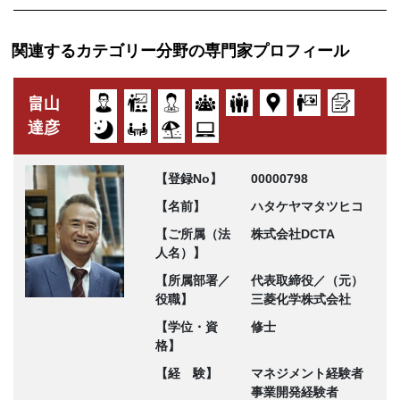
関連するカテゴリー分野の専門家プロフィール
畠山
達彦
【登録No】
00000798
【名前】
ハタケヤマタツヒコ
【ご所属（法
株式会社DCTA
人名）】
【所属部署／
代表取締役／（元）
役職】
三菱化学株式会社
【学位・資
修士
格】
【経 験】
マネジメント経験者
事業開発経験者