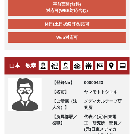
事前面談(無料)
対応可(WEB対応含む)
休日(土日祝祭日)対応可
Web対応可
山本 敏幸
【登録No】
00000423
【名前】
ヤマモトトシユキ
【ご所属（法
メディカルテープ研
人名）】
究所
【所属部署／
代表／(元)日東電
役職】
工 研究所 部長／
(元)日東メディカ